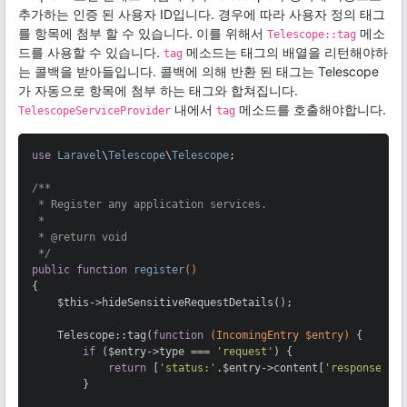
추가하는 인증 된 사용자 ID입니다. 경우에 따라 사용자 정의 태그
를 항목에 첨부 할 수 있습니다. 이를 위해서
메소
Telescope::tag
드를 사용할 수 있습니다.
메소드는 태그의 배열을 리턴해야하
tag
는 콜백을 받아들입니다. 콜백에 의해 반환 된 태그는 Telescope
가 자동으로 항목에 첨부 하는 태그와 합쳐집니다.
내에서
메소드를 호출해야합니다.
TelescopeServiceProvider
tag
use
Laravel
\
Telescope
\
Telescope
;

/**

 * Register any application services.

 *

 * 
@return
 void

 */
public
function
register
()
{

    $this->hideSensitiveRequestDetails();

    Telescope::tag(
function
(IncomingEntry $entry)
{

if
 ($entry->type === 
'request'
) {

return
 [
'status:'
.$entry->content[
'response_st
        }
