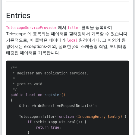
Entries
에서
콜백을 등록하여
TelescopeServiceProvider
filter
Telescope 에 등록되는 데이터를 필터링해서 기록할 수 있습니다.
기존적으로, 이 콜백은 데이터가
환경이거나, 그 이외의 환
local
경에서는 exceptions-예외, 실패한 job, 스케줄링 작업, 모니터링
태깅된 데이터를 기록합니다.
/**

 * Register any application services.

 *

 * 
@return
 void

 */
public
function
register
()
{

    $this->hideSensitiveRequestDetails();

    Telescope::filter(
function
(IncomingEntry $entry)
{

if
 ($this->app->isLocal()) {

return
true
;

        }
