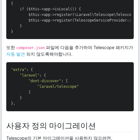
{

if
 ($this->app->isLocal()) {

        $this->app->register(\Laravel\Telescope\TelescopeSe
        $this->app->register(TelescopeServiceProvider::clas
    }

}
또한
파일에 다음을 추가하여 Telescope 패키지가
composer.json
자동 발견
되지 않도록해야합니다.
"extra"
: {

"laravel"
: {

"dont-discover"
: [

"laravel/telescope"
        ]

    }

},
사용자 정의 마이그레이션
Telescope의 기본 마이그레이션을 사용하지 않으려면,