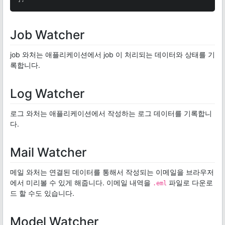
Job Watcher
job 와처는 애플리케이션에서 job 이 처리되는 데이터와 상태를 기
록합니다.
Log Watcher
로그 와처는 애플리케이션에서 작성하는 로그 데이터를 기록합니
다.
Mail Watcher
메일 와처는 연결된 데이터를 통해서 작성되는 이메일을 브라우저
에서 미리볼 수 있게 해줍니다. 이메일 내역을
파일로 다운로
.eml
드 할 수도 있습니다.
Model Watcher