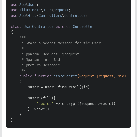
use
App
\
User
use
Illuminate
\
Http
\
Request
use
App
\
Http
\
Controllers
\
Controller
;

class
UserController
extends
Controller
{

/**

     * Store a secret message for the user.

     *

     * 
@param
  Request  $request

     * 
@param
  int  $id

     * 
@return
 Response

     */
public
function
storeSecret
(Request $request, $id)
{

        $user = User::findOrFail($id);

        $user->fill([

'secret'
 => encrypt($request->secret)

        ])->save();

    }

}