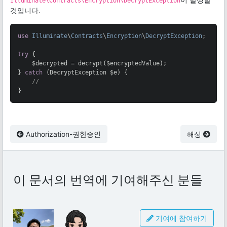
Illuminate\Contracts\Encryption\DecryptException
것입니다.
use
Illuminate
\
Contracts
\
Encryption
\
DecryptException
;

try
 {

    $decrypted = decrypt($encryptedValue);

} 
catch
 (DecryptException $e) {

//
}
Authorization-권한승인
해싱
이 문서의 번역에 기여해주신 분들
기여에 참여하기