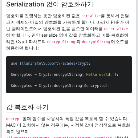
Serialization 없이 암호화하기
암호화를 진행하는 동안 암호화된 값은
를 통해서 전달
serialize
되어 객체와 배열의 암호화를 가능하게 합니다. 따라서 PHP가 아
닌 클라이언트에서 암호화된 값을 받으면 데이터를
unserialize
해야 합니다. 만약 serialize 없이 값을 암호화하고 이를 복호화하
려면 Cyprt 파사드의
과
메소드를
encryptString
decryptString
하용하면 됩니다:
use
Illuminate
\
Support
\
Facades
\
Crypt
;

$encrypted = Crypt::encryptString(
'Hello world.'
);

$decrypted = Crypt::decryptString($encrypted);
값 복호화 하기
헬퍼 함수를 사용하여 특정 값을 복호화 할 수 있습니다.
decrypt
MAC 이 일치하지 않는 경우에는, 지정한 값이 정상적으로 복호화
되지 않으며
이 발생할