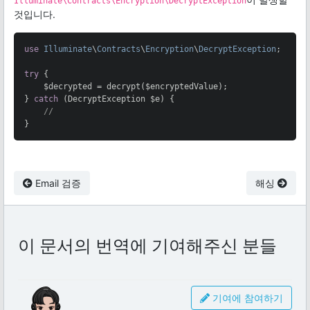
Illuminate\Contracts\Encryption\DecryptException
것입니다.
use
Illuminate
\
Contracts
\
Encryption
\
DecryptException
;

try
 {

    $decrypted = decrypt($encryptedValue);

} 
catch
 (DecryptException $e) {

//
}
Email 검증
해싱
이 문서의 번역에 기여해주신 분들
기여에 참여하기