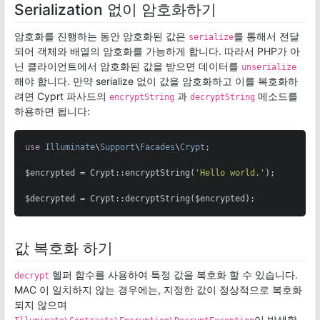
Serialization 없이 암호화하기
암호화를 진행하는 동안 암호화된 값은
를 통해서 전달
serialize
되어 객체와 배열의 암호화를 가능하게 합니다. 따라서 PHP가 아
닌 클라이언트에서 암호화된 값을 받으면 데이터를
unserialize
해야 합니다. 만약 serialize 없이 값을 암호화하고 이를 복호화하
려면 Cyprt 파사드의
과
메소드를
encryptString
decryptString
하용하면 됩니다:
use
Illuminate
\
Support
\
Facades
\
Crypt
;

$encrypted = Crypt::encryptString(
'Hello world.'
);

$decrypted = Crypt::decryptString($encrypted);
값 복호화 하기
헬퍼 함수를 사용하여 특정 값을 복호화 할 수 있습니다.
decrypt
MAC 이 일치하지 않는 경우에는, 지정한 값이 정상적으로 복호화
되지 않으며
이 발생할