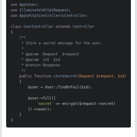
use
App
\
User
use
Illuminate
\
Http
\
Request
use
App
\
Http
\
Controllers
\
Controller
;

class
UserController
extends
Controller
{

/**

     * Store a secret message for the user.

     *

     * 
@param
  Request  $request

     * 
@param
  int  $id

     * 
@return
 Response

     */
public
function
storeSecret
(Request $request, $id)
{

        $user = User::findOrFail($id);

        $user->fill([

'secret'
 => encrypt($request->secret)

        ])->save();

    }

}