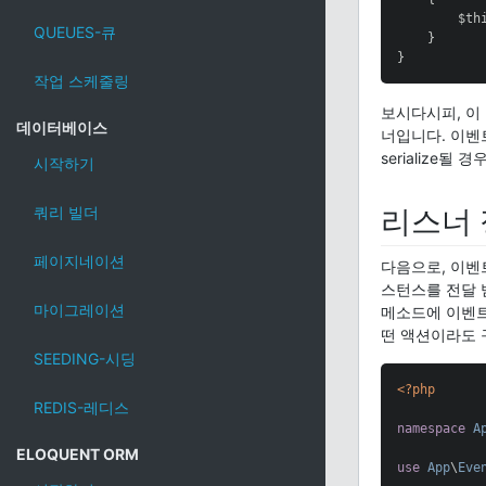
        $thi
QUEUES-큐
    }

}
작업 스케줄링
보시다시피, 이
데이터베이스
너입니다. 이
serialize될 경
시작하기
쿼리 빌더
리스너
페이지네이션
다음으로, 이벤
스턴스를 전달 
마이그레이션
메소드에 이벤
떤 액션이라도 
SEEDING-시딩
<?php
REDIS-레디스
namespace
A
ELOQUENT ORM
use
App
\
Eve