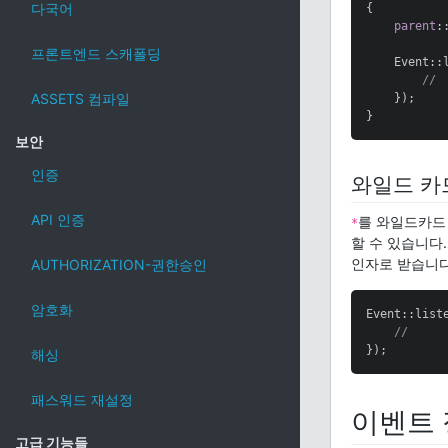
다국어
{

parent
:
프론트엔드 스캐폴딩
    Event::
//
ASSETS 컴파일
    });

}
보안
인증
와일드 카
API 인증
를 와일드카드
*
할 수 있습니다
인자로 받습니다
AUTHORIZATION-권한승인
암호화
Event::list
//
});
해싱
패스워드 재설정
이벤트
고급 기능들