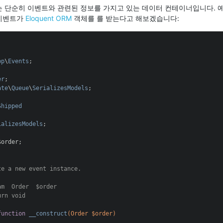
 단순히 이벤트와 관련된 정보를 가지고 있는 데이터 컨테이너입니다. 
이벤트가
Eloquent ORM
객체를 를 받는다고 해보겠습니다:
pp
\
Events
;

er
ate
\
Queue
\
SerializesModels
;

Shipped
ializesModels
;

$order;

e a new event instance.

am
  Order  $order

urn
 void

function
__construct
(Order $order)