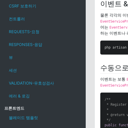
이벤트 
CSRF 보호하기
물론 각각의 이
컨트롤러
EventServiceP
어는
EventServ
REQUESTS-요청
하는 이벤트나 
RESPONSES-응답
php artisan
뷰
수동으로
세션
이벤트는 보통
VALIDATION-유효성검사
EventServiceP
에러 & 로깅
/**

 * Register
프론트엔드
 *

 * 
@return
 v
블레이드 템플릿
 */
public
func