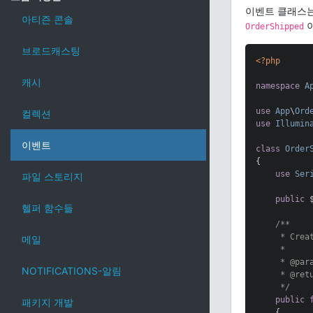
이벤트 클래스는
아티즌 콘솔
OrderShipped
브로드캐스팅
<?php
캐시
namespace
A
use
App
\
Ord
컬렉션
use
Illumin
이벤트
class
Order
{

use
Ser
파일 스토리지
public
 
헬퍼 함수들
/**

     * Creat
메일
     *

     * 
@par
NOTIFICATIONS-알림
     * 
@ret
     */
public
패키지 개발
{
