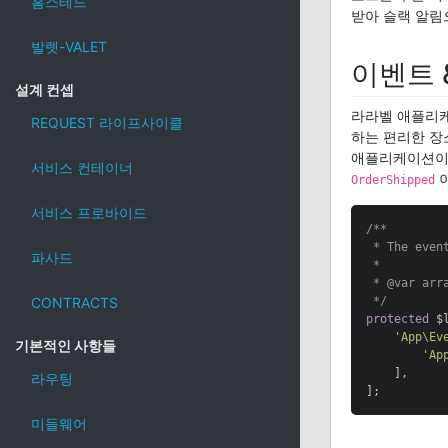
홈스테드
받아 슬랙 알림
발렛-VALET
이벤트 
설계 컨셉
라라벨 애플리
REQUEST 라이프사이클
하는 편리한 장
애플리케이션이 
서비스 컨테이너
이
OrderShipped
서비스 프로바이드
/**

 * The even
파사드
 *

 * 
@var
 arra
CONTRACTS
 */
protected
 $
'App\Ev
기본적인 사항들
'Ap
    ],

라우팅
];
미들웨어