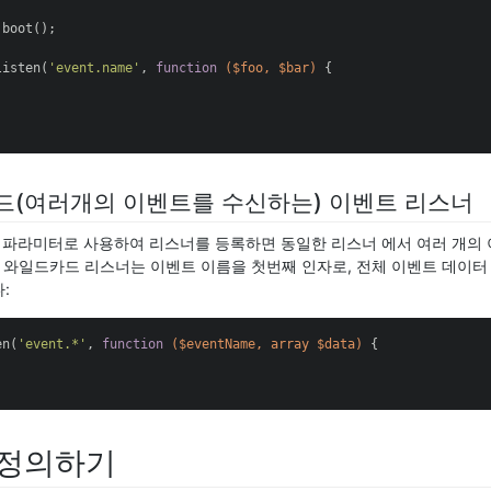
:boot();

listen(
'event.name'
, 
function
($foo, $bar)
{

드(여러개의 이벤트를 수신하는) 이벤트 리스너
 파라미터로 사용하여 리스너를 등록하면 동일한 리스너 에서 여러 개의
. 와일드카드 리스너는 이벤트 이름을 첫번째 인자로, 전체 이벤트 데이터
:
en(
'event.*'
, 
function
($eventName, array $data)
{

 정의하기