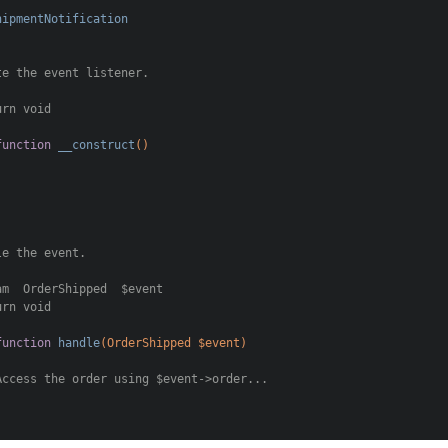
hipmentNotification
e the event listener.

urn
 void

function
__construct
()
e the event.

am
  OrderShipped  $event

urn
 void

function
handle
(OrderShipped $event)
Access the order using $event->order...