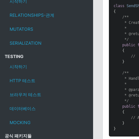
시작하기
class
SendS
{

RELATIONSHIPS-관계
/**

     * Creat
     *

MUTATORS
     * 
@ret
     */
SERIALIZATION
public
{

TESTING
//
    }

시작하기
/**

     * Handl
HTTP 테스트
     *

     * 
@par
브라우저 테스트
     * 
@ret
     */
public
데이터베이스
{

// 
MOCKING
    }

}
공식 패키지들