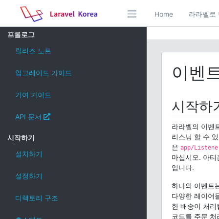
Home
라라벨로 
프롤로그
릴리즈 노트
이벤
업그레이드 가이드
기여 가이드
시작하
API 문서
라라벨의 이벤트
리스닝 할 수 
시작하기
은
app/Listene
설치하기
마십시오. 아티
입니다.
설정하기
하나의 이벤트는
다양한 레이어들
디렉토리 구조
한 배송이 처리
코드를 주문 처