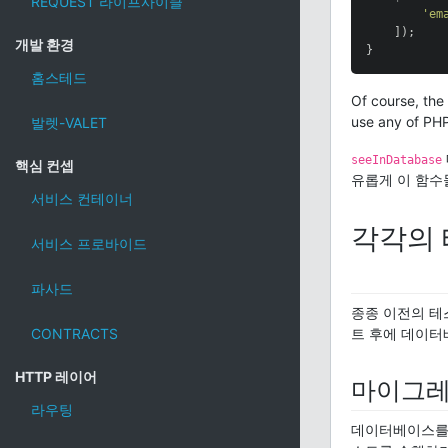
REQUEST 라이프사이클
'em
    ]);

개발 환경
}
홈스테드
Of course, the
use any of PHP
발렛-VALET
seeInDatabase
핵심 컨셉
유롭게 이 함수
서비스 컨테이너
각각의 
서비스 프로바이드
파사드
종종 이전의 테
CONTRACTS
트 후에 데이터
HTTP 레이어
마이그레
라우팅
데이터베이스를 