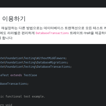
 이용하기
 재설정하는 다른 방법으로는 데이터베이스 트랜잭션으로 모든 테스트 
때에도 라라벨은 편리하게
트레이트-trait을 제공
DatabaseTransactions
 합니다:
ate
\
Foundation
\
Testing
\
WithoutMiddleware
ate
\
Foundation
\
Testing
\
DatabaseMigrations
ate
\
Foundation
\
Testing
\
DatabaseTransactions
;

leTest
extends
TestCase
abaseTransactions
;

sic functional test example.

urn
 void
