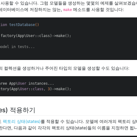
사용할 수 있습니다. 그럼 모델들을 생성하는 몇몇의 예제를 살펴보겠습니
 데이터베이스에 저장하지는 않는,
메소드를 사용할 것입니다:
make
tion
testDatabase
()
 factory(App\User::class)->make();

model in tests...
의 컬렉션을 생성하거나 주어진 타입의 모델을 생성할 수도 있습니다:
hree App\
User
 instances...

ctory(App\
User
::
class
, 
3
)->make();
tes) 적용하기
도
팩토리 상태(states)
를 적용할 수 있습니다. 모델에 여러개의 팩토리 상태(
다면, 다음과 같이 각각의 팩토리 상태(state)들의 이름을 지정하면 됩