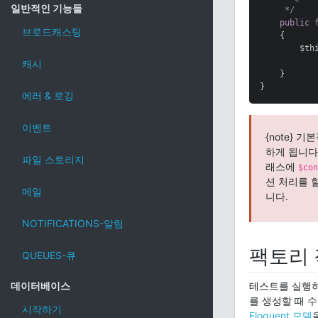
일반적인 기능들
     */
public
브로드캐스팅
{

        $th
           
캐시
    }

}
에러 & 로깅
이벤트
{note} 
하게 됩니다
파일 스토리지
래스에
$con
션 처리를 
메일
니다.
NOTIFICATIONS-알림
팩토리
QUEUES-큐
테스트를 실행하
데이터베이스
를 생성할 때 
시작하기
Eloquent 모델