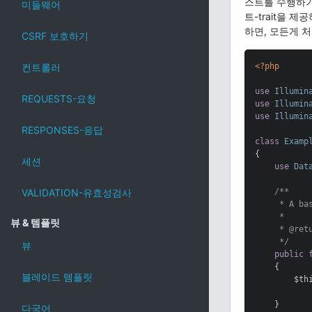
스트를 수행하기
미들웨어
트-trait을 
하면, 모든게 
CSRF 보호하기
컨트롤러
<?php
use
Illumin
REQUESTS-요청
use
Illumin
use
Illumin
RESPONSES-응답
class
Examp
{

세션
use
Dat
VALIDATION-유효성검사
/**

     * A ba
     *

뷰 & 템플릿
     * 
@ret
     */
뷰
public
{

블레이드 템플릿
        $th
           
    }

다국어