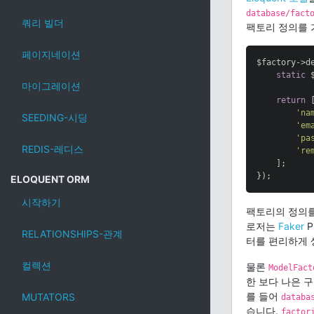
database/fact
쿼리 빌더
팩토리 정의를 
페이지네이션
$factory->d
static
 
마이그레이션
return
 [
'na
SEEDING-시딩
'em
'pa
REDIS-레디스
're
    ];

});
ELOQUENT ORM
시작하기
팩토리의 정의를
로저는
Faker
P
RELATIONSHIPS-관계
터를 편리하게 
컬렉션
물론
ModelFact
한 보다 나은 
를 들어
MUTATORS
databa
습니다.
factor