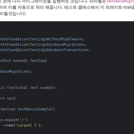
 전에 다시 마이그레이션을 실행하는 것입니다. 라라벨은
DatabaseMigr
제공하여 이를 자동으로 처리 해줍니다. 테스트 클래스에서 이 트레이트-trai
처리될것입니다:
ate
\
Foundation
\
Testing
\
WithoutMiddleware
ate
\
Foundation
\
Testing
\
DatabaseMigrations
ate
\
Foundation
\
Testing
\
DatabaseTransactions
;

leTest
extends
TestCase
abaseMigrations
;

sic functional test example.

urn
 void

function
testBasicExample
()
is->visit(
'/'
)

  ->see(
'Laravel 5'
);
