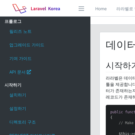
Home
라라벨로 
프롤로그
릴리즈 노트
데이
업그레이드 가이드
기여 가이드
시작하
API 문서
라라벨은 데이터
툴을 제공합니다
시작하기
터가 존재하는지
설치하기
레코드가 존재하
설정하기
public
func
{

디렉토리 구조
// Make
    $this->