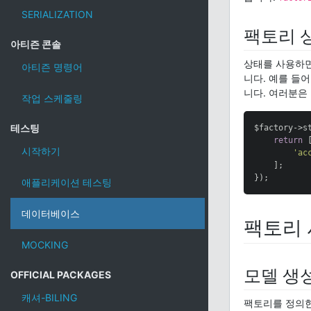
SERIALIZATION
팩토리 상태
아티즌 콘솔
상태를 사용하면
아티즌 명령어
니다. 예를 들
니다. 여러분은
작업 스케줄링
테스팅
$factory->s
return
 [
시작하기
'ac
    ];

});
애플리케이션 테스팅
데이터베이스
팩토리
MOCKING
모델 생
OFFICIAL PACKAGES
캐셔-BILING
팩토리를 정의한