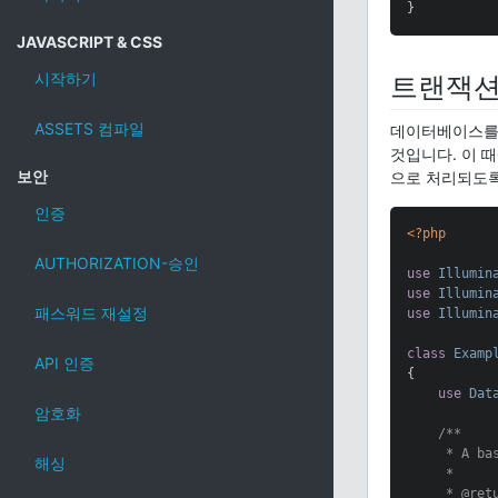
}
JAVASCRIPT & CSS
시작하기
트랜잭션
ASSETS 컴파일
데이터베이스를
것입니다. 이 
보안
으로 처리되도록
인증
<?php
AUTHORIZATION-승인
use
Illumin
use
Illumin
패스워드 재설정
use
Illumin
class
Examp
API 인증
{

use
Dat
암호화
/**

     * A ba
해싱
     *

     * 
@ret