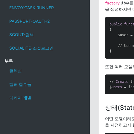
함수를 
factory
ENVOY-TASK RUNNER
을 생성하지만
PASSPORT-OAUTH2
public
func
{

SCOUT-검색
    $user =
// Use 
SOCIALITE-소셜로그인
}
부록
또한 여러 모델
컬렉션
// 
Create
 t
헬퍼 함수들
$
users
 = fa
패키지 개발
상태(Sta
어떤 모델이라
을 지정하고자 한