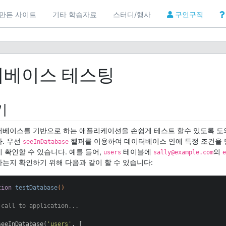
만든 사이트
기타 학습자료
스터디/행사
구인구직
터베이스 테스팅
기
베이스를 기반으로 하는 애플리케이션을 손쉽게 테스트 할수 있도록 도
. 우선
헬퍼를 이용하여 데이터베이스 안에 특정 조건을 
seeInDatabase
 확인할 수 있습니다. 예를 들어,
테이블에
의
users
sally@example.com
e
는지 확인하기 위해 다음과 같이 할 수 있습니다:
tion
testDatabase
()
 call to application...
seeInDatabase(
'users'
, [
