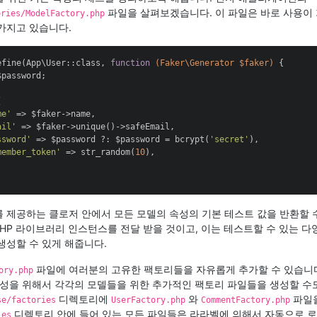
파일을 살펴보겠습니다. 이 파일은 바로 사용이
ories/ModelFactory.php
가지고 있습니다.
efine(App\User::class, 
function
(Faker\Generator $faker)
{

$password;



me'
 => $faker->name,

ail'
 => $faker->unique()->safeEmail,

ssword'
 => $password ?: $password = bcrypt(
'secret'
),

member_token'
 => str_random(
10
),

 제공하는 클로저 안에서 모든 모델의 속성의 기본 테스트 값을 반환할 수
HP 라이브러리 인스턴스를 전달 받을 것이고, 이는 테스트할 수 있는 다
생성할 수 있게 해줍니다.
파일에 여러분의 고유한 팩토리들을 자유롭게 추가할 수 있습니다
ory.php
구성을 위해서 각각의 모델들을 위한 추가적인 팩토리 파일들을 생성할 수도
디렉토리에
와
파일을
se/factories
UserFactory.php
CommentFactory.php
디렉토리 안에 들어 있는 모든 파일들은 라라벨에 의해서 자동으로 
ies