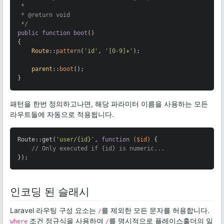
 *

 * @return void

 */
public
function
boot
()

{

Route
::
pattern
(
'id'
, 
'[0-9]+'
);

parent
::
boot
();

}
패턴을 한번 정의하고나면, 해당 파라미터 이름을 사용하는 모든
라우트들에 자동으로 적용됩니다.
Route::get(
'user/{id}'
, 
function
($id)
{

// Only executed if {id} is numeric...
});
인코딩 된 슬래시
Laravel 라우팅 구성 요소는
를 제외한 모든 문자를 허용합니다.
/
조건 정규식을 사용하여
를 명시적으로 플레이스홀더의 일
where
/