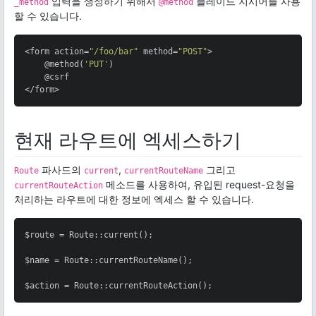
입력을 생성하기 위해서
블레이드 지시어를 사용
_method
@method
할 수 있습니다.
<form action=
"/foo/bar"
 method=
"POST"
>

    @method(
'PUT'
)

    @csrf

</form>
현재 라우트에 엑세스하기
파사드의
,
그리고
Route
current
currentRouteName
메소드를 사용하여, 유입된 request-요청을
currentRouteAction
처리하는 라우트에 대한 정보에 엑세스 할 수 있습니다.
$route = Route::current();

$name = Route::currentRouteName();

$action = Route::currentRouteAction();