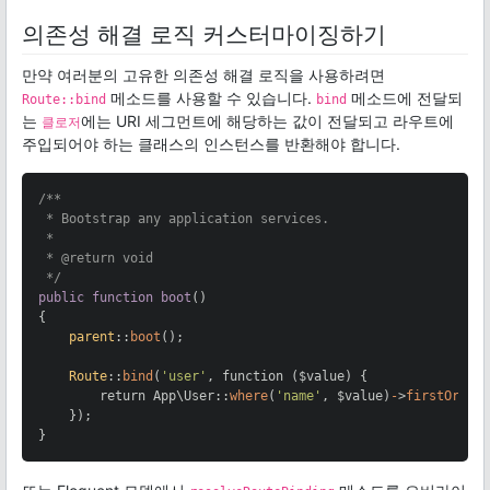
의존성 해결 로직 커스터마이징하기
만약 여러분의 고유한 의존성 해결 로직을 사용하려면
메소드를 사용할 수 있습니다.
메소드에 전달되
Route::bind
bind
는
에는 URI 세그먼트에 해당하는 값이 전달되고 라우트에
클로저
주입되어야 하는 클래스의 인스턴스를 반환해야 합니다.
/**

 * Bootstrap any application services.

 *

 * @return void

 */
public
function
boot
()

{

parent
::
boot
();

Route
::
bind
(
'user'
, function ($value) {

        return App\User::
where
(
'name'
, $value)
-
>
firstOrFai
    });

}