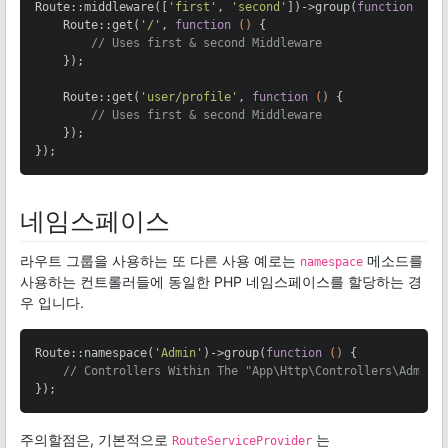
Route::middleware([
'first'
, 
'second'
])->group(
function
()
{
    Route::get(
'/'
, 
function
()
{

// Uses first & second Middleware
    });

    Route::get(
'user/profile'
, 
function
()
{

// Uses first & second Middleware
    });

});
네임스페이스
라우트 그룹을 사용하는 또 다른 사용 예로는
메소드를
namespace
사용하는 컨트롤러들에 동일한 PHP 네임스페이스를 할당하는 경
우 입니다.
Route::namespace(
'Admin'
)->group(
function
()
{

// Controllers Within The "App\Http\Controllers\Admin"
});
주의할점은, 기본적으로
는
RouteServiceProvider