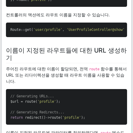
컨트롤러의 액션에도 라우트 이름을 지정할 수 있습니다.
Route::get(
'user/profile'
, 
'UserProfileController@show'
)->
이름이 지정된 라우트들에 대한 URL 생성하
기
주어진 라우트에 대한 이름이 할당되면, 전역
함수를 통해서
route
URL 또는 리다이렉션을 생성할 때 라우트 이름을 사용할 수 있습
니다.
// Generating URLs...
$url = route(
'profile'
);

// Generating Redirects...
return
 redirect()->route(
'profile'
);
이름이 지정된 라우트에 파라미터를 정의하였다면,
메소드
route