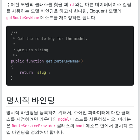
주어진 모델의 클래스를 찾을 때
와는 다른 데이터베이스 컬럼
id
을 사용하는 모델 바인딩을 하고자 한다면, Eloquent 모델의
메소드를 재지정하면 됩니다.
getRouteKeyName
/**

 * Get the route key for the model.

 *

 * 
@return
 string

 */
public
function
getRouteKeyName
()
{

return
'slug'
;

}
명시적 바인딩
명시적 바인딩을 등록하기 위해서, 주어진 파라미터에 대한 클래
스를 지정하려면 라우터의
메소드를 사용하십시오. 여러분
model
은
클래스의
메소드 안에서 명시적 모
RouteServiceProvider
boot
델 바인딩을 정의해야 합니다.