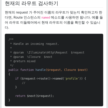
현재의 라우트 검사하기
현재의 request 가 주어진 이름의 라우트가 맞는지 확인하고자 한
다면, Route 인스턴스의
메소드를 사용하면 됩니다. 예를 들
named
어 라우트 미들웨어에서 현재 라우트의 이름을 확인할 수 있습니
다.
/**

 * Handle an incoming request.

 *

 * 
@param
  \Illuminate\Http\Request  $request

 * 
@param
  \Closure  $next

 * 
@return
 mixed

 */
public
function
handle
($request, Closure $next)
{

if
 ($request->route()->named(
'profile'
)) {

//
    }

return
 $next($request);

}