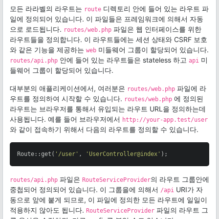
모든 라라벨의 라우트는
디렉토리 안에 들어 있는 라우트 파
route
일에 정의되어 있습니다. 이 파일들은 프레임워크에 의해서 자동
으로 로드됩니다.
파일은 웹 인터페이스를 위한
routes/web.php
라우트들을 정의합니다. 이 라우트들에는 세션 상태와 CSRF 보호
와 같은 기능을 제공하는
미들웨어 그룹이 할당되어 있습니다.
web
안에 들어 있는 라우트들은 stateless 하고
미
routes/api.php
api
들웨어 그룹이 할당되어 있습니다.
대부분의 애플리케이션에서, 여러분은
파일에 라
routes/web.php
우트를 정의하여 시작할 수 있습니다.
에 정의된
routes/web.php
라우트는 브라우저를 통해서 유입되는 라우트 URL을 정의하는데
사용됩니다. 예를 들어 브라우저에서
http://your-app.test/user
와 같이 접속하기 위해서 다음의 라우트를 정의할 수 있습니다.
Route::get(
'/user'
, 
'UserController@index'
);
파일은
의 라우트 그룹안에
routes/api.php
RouteServiceProvider
중첩되어 정의되어 있습니다. 이 그룹을에 의해서
URI가 자
/api
동으로 앞에 붙게 되므로, 이 파일에 정의한 모든 라우트에 일일이
적용하지 않아도 됩니다.
파일의 라우트 그
RouteServiceProvider