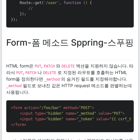
    Route::get(
'/user'
, 
function
()
{

//
    });

});
Form-폼 메소드 Sppring-스푸핑
HTML form은
,
와
액션을 지원하지 않습니다. 따
PUT
PATCH
DELETE
라서
,
나
로 지정된 라우트를 호출하는 HTML
PUT
PATCH
DELETE
form을 정의한다면
의 숨겨진 필드를 지정해야합니다.
_method
필드로 보내진 값은 HTTP request 메소드를 판별하는데
_method
사용됩니다.
<
form
action
=
"/foo/bar"
method
=
"POST"
>
<
input
type
=
"hidden"
name
=
"_method"
value
=
"PUT"
>
<
input
type
=
"hidden"
name
=
"_token"
value
=
"{{ csrf_toke
</
form
>