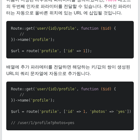
의 두번째 인자로 파라미터를 전달할 수 있습니다. 주어진 파라미
터는 자동으로 올바른 위치에 있는 URL 에 삽입될 것입니다.
Route::get(
'user/{id}/profile'
, 
function
($id)
{

//
})->name(
'profile'
);

$url = route(
'profile'
, [
'id'
 => 
1
]);
배열에 추가 파라메터를 전달하면 해당하는 키/값의 쌍이 생성된
URL의 쿼리 문자열에 자동으로 추가됩니다.
Route::get(
'user/{id}/profile'
, 
function
($id)
{

//
})->name(
'profile'
);

$url = route(
'profile'
, [
'id'
 => 
1
, 
'photos'
 => 
'yes'
]);

// /user/1/profile?photos=yes