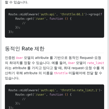
할 수 있습니다.
Route::middleware(
'auth:api'
, 
'throttle:60,1'
)->group(
func
    Route::get(
'/user'
, 
function
()
{

//
    });

});
동적인 Rate 제한
인증된
모델의 attribute 를 기반으로 동적인 Request-요청
User
의 최대치를 정할 수 있습니다. 예를 들어,
모델이
User
rate_limit
라는 attribute 를 가지고 있다고 할 때, 최대 request-요청 수를 계
산하기 위해 attribute 의 이름을
미들웨어에 전달 할 수
throttle
있습니다.
Route::middleware(
'auth:api'
, 
'throttle:rate_limit,1'
)->gr
    Route::get(
'/user'
, 
function
()
{

//
    });

});