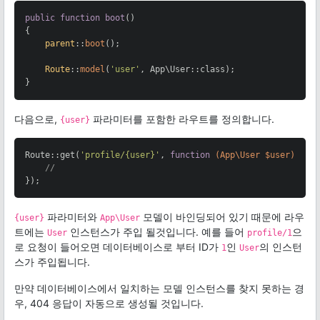
public
function
boot
()

{

parent
::
boot
();

Route
::
model
(
'user'
, App\User::class);

}
다음으로,
파라미터를 포함한 라우트를 정의합니다.
{user}
Route::get(
'profile/{user}'
, 
function
(App\User $user)
{

//
});
파라미터와
모델이 바인딩되어 있기 때문에 라우
{user}
App\User
트에는
인스턴스가 주입 될것입니다. 예를 들어
으
User
profile/1
로 요청이 들어오면 데이터베이스로 부터 ID가
인
의 인스턴
1
User
스가 주입됩니다.
만약 데이터베이스에서 일치하는 모델 인스턴스를 찾지 못하는 경
우, 404 응답이 자동으로 생성될 것입니다.