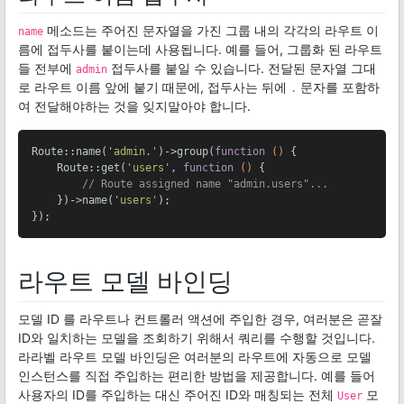
메소드는 주어진 문자열을 가진 그룹 내의 각각의 라우트 이
name
름에 접두사를 붙이는데 사용됩니다. 예를 들어, 그룹화 된 라우트
들 전부에
접두사를 붙일 수 있습니다. 전달된 문자열 그대
admin
로 라우트 이름 앞에 붙기 때문에, 접두사는 뒤에
문자를 포함하
.
여 전달해야하는 것을 잊지말아야 합니다.
Route::name(
'admin.'
)->group(
function
()
{

    Route::get(
'users'
, 
function
()
{

// Route assigned name "admin.users"...
    })->name(
'users'
);

});
라우트 모델 바인딩
모델 ID 를 라우트나 컨트롤러 액션에 주입한 경우, 여러분은 곧잘
ID와 일치하는 모델을 조회하기 위해서 쿼리를 수행할 것입니다.
라라벨 라우트 모델 바인딩은 여러분의 라우트에 자동으로 모델
인스턴스를 직접 주입하는 편리한 방법을 제공합니다. 예를 들어
사용자의 ID를 주입하는 대신 주어진 ID와 매칭되는 전체
모
User