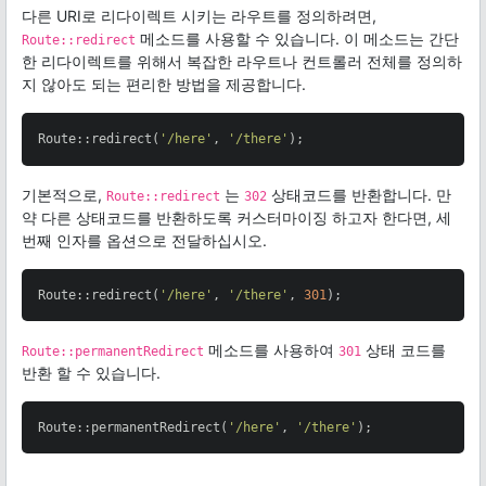
다른 URI로 리다이렉트 시키는 라우트를 정의하려면,
메소드를 사용할 수 있습니다. 이 메소드는 간단
Route::redirect
한 리다이렉트를 위해서 복잡한 라우트나 컨트롤러 전체를 정의하
지 않아도 되는 편리한 방법을 제공합니다.
Route::redirect(
'/here'
, 
'/there'
);
기본적으로,
는
상태코드를 반환합니다. 만
Route::redirect
302
약 다른 상태코드를 반환하도록 커스터마이징 하고자 한다면, 세
번째 인자를 옵션으로 전달하십시오.
Route::redirect(
'/here'
, 
'/there'
, 
301
);
메소드를 사용하여
상태 코드를
Route::permanentRedirect
301
반환 할 수 있습니다.
Route::permanentRedirect(
'/here'
, 
'/there'
);