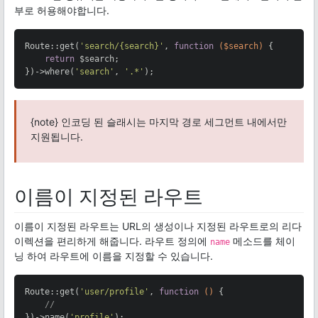
부로 허용해야합니다.
Route::get(
'search/{search}'
, 
function
($search)
{

return
 $search;

})->where(
'search'
, 
'.*'
);
{note} 인코딩 된 슬래시는 마지막 경로 세그먼트 내에서만
지원됩니다.
이름이 지정된 라우트
이름이 지정된 라우트는 URL의 생성이나 지정된 라우트로의 리다
이렉션을 편리하게 해줍니다. 라우트 정의에
메소드를 체이
name
닝 하여 라우트에 이름을 지정할 수 있습니다.
Route::get(
'user/profile'
, 
function
()
{

//
})->name(
'profile'
);