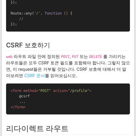
});

Route::any(
'/'
, 
function
()
{

//
});
CSRF 보호하기
라우트 파일 안에 정의된
,
또는
를 가리키는
web
POST
PUT
DELETE
라우트들은 모두 CSRF 토큰 필드를 포함해야 합니다. 그렇지 않으
면, 이 request들은 거부될 것입니다. CSRF 보호에 대해서 더 알
아보려면
CSRF 문서
를 읽어보십시오.
<
form
method
=
"POST"
action
=
"/profile"
>
    @csrf

</
form
>
리다이렉트 라우트