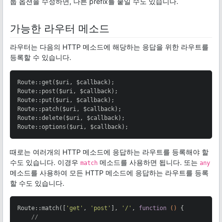
룹 옵션을 수정하면, 다른 prefix를 붙일 수도 있습니다.
가능한 라우터 메소드
라우터는 다음의 HTTP 메소드에 해당하는 응답을 위한 라우트를
등록할 수 있습니다.
Route::get($uri, $callback);

Route::post($uri, $callback);

Route::put($uri, $callback);

Route::patch($uri, $callback);

Route::delete($uri, $callback);

Route::options($uri, $callback);
때로는 여러개의 HTTP 메소드에 응답하는 라우트를 등록해야 할
수도 있습니다. 이경우
메소드를 사용하면 됩니다. 또는
match
any
메소드를 사용하여 모든 HTTP 메소드에 응답하는 라우트를 등록
할 수도 있습니다.
Route::match([
'get'
, 
'post'
], 
'/'
, 
function
()
{

//