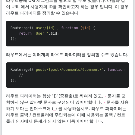
라우트중에 URI 세그먼트를 필요로 할 수도 있습니다. 다음과 같
이 URL 에서 사용자의 ID를 확인하고자 하는 경우 입니다. 이 경우
라우트 파라미터를 정의할 수 있습니다.
Route::get(
'user/{id}'
, 
function
($id)
{

return
'User '
.$id;

});
라우트에서는 여러개의 라우트 파라미터를 정의할 수도 있습니다.
Route::get(
'posts/{post}/comments/{comment}'
, 
function
($p
//
});
라우트 파라미터는 항상 "{}"(중괄호)로 싸여져 있고,
문자를 포
-
함하지 않은 알파벳 문자로 구성되어 있어야합니다.
문자를 사용
-
하기 보다는 언더스코어 (
) 를 사용하십시오. 라우트 파라미터는
_
라우트 콜백 / 컨트롤러에 주입되는데 이때 사용되는 콜백 / 컨트
롤러 인자에서 문제가 되지 않는 이름이어야 합니다.