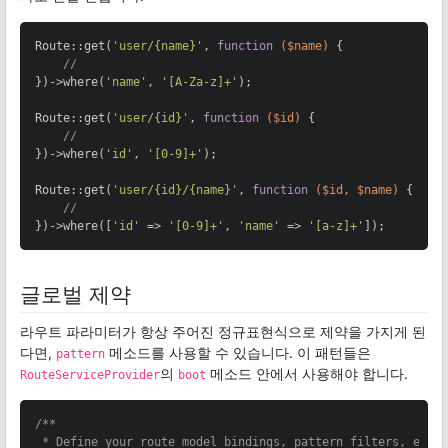
Route::get(
'user/{name}'
, 
function
($name)
{

//
})->where(
'name'
, 
'[A-Za-z]+'
);

Route::get(
'user/{id}'
, 
function
($id)
{

//
})->where(
'id'
, 
'[0-9]+'
);

Route::get(
'user/{id}/{name}'
, 
function
($id, $name)
{

//
})->where([
'id'
 => 
'[0-9]+'
, 
'name'
 => 
'[a-z]+'
]);
글로벌 제약
라우트 파라미터가 항상 주어진 정규표현식으로 제약을 가지게 된
다면,
메소드를 사용할 수 있습니다. 이 패턴들은
pattern
의
메소드 안에서 사용해야 합니다.
RouteServiceProvider
boot
/**

 * Define your route model bindings, pattern filters, etc.
