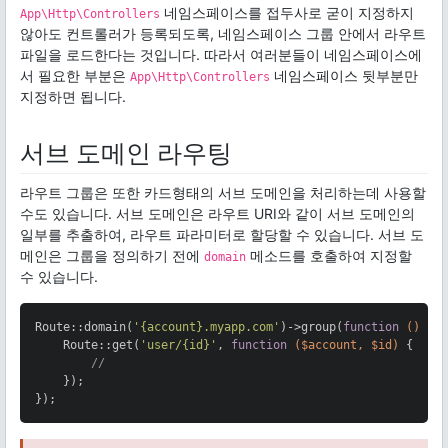
네임스페이스를 접두사로 굳이 지정하지
App\Http\Controllers
않아도 컨트롤러가 등록되도록, 네임스페이스 그룹 안에서 라우트
파일을 로드한다는 것입니다. 따라서 여러분들이 네임스페이스에
서 필요한 부분은
네임스페이스 뒷부분만
App\Http\Controllers
지정하면 됩니다.
서브 도메인 라우팅
라우트 그룹은 또한 카드형태의 서브 도메인을 처리하는데 사용할
수도 있습니다. 서브 도메인은 라우트 URI와 같이 서브 도메인의
일부를 추출하여, 라우트 파라미터로 할당할 수 있습니다. 서브 도
메인은 그룹을 정의하기 전에
메소드를 호출하여 지정할
domain
수 있습니다.
Route::domain(
'{account}.myapp.com'
)->group(
function
()
{

    Route::get(
'user/{id}'
, 
function
($account, $id)
{

//
    });

});