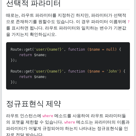
선택적 파라미터
때로는, 라우트 파라미터를 지정하긴 하지만, 파라미터가 선택적
으로 존재하기를 원할수도 있습니다. 이 경우 파라미터 이름뒤에
?
를 표시하면 됩니다. 라우트 파라미터와 일치하는 변수가 기본값
을 가지는지 확인하십시오.
Route::get(
'user/{name?}'
, 
function
($name = null)
{

return
 $name;

});

Route::get(
'user/{name?}'
, 
function
($name = 
'John'
)
{

return
 $name;

});
정규표현식 제약
라우트 인스턴스에
메소드를 사용하여 라우트 파라미터들
where
의 포맷을 제한할 수 있습니다.
메소드는 파라미터의 이름과
where
파라미터가 어떻게 규정되어야 하는지 나타내는 정규표현식을 인
자로 전달 받습니다.