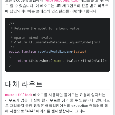
또는 Eloquent 모델에서
메소드를 오버라이
resolveRouteBinding
드 할 수 있습니다. 이 메소드는 URI 세그먼트의 값을 받고 라우트
에 삽입되어야하는 클래스의 인스턴스를 리턴해야 합니다.
/**

 * Retrieve the model for a bound value.

 *

 * 
@param
  mixed  $value

 * 
@return
 \Illuminate\Database\Eloquent\Model|null

 */
public
function
resolveRouteBinding
($value)
{

return
 $this->where(
'name'
, $value)->firstOrFail();

}
대체 라우트
메소드를 사용하면 들어오는 요청과 일치하는
Route::fallback
라우트가 없을 때 실행 할 라우트를 정의 할 수 있습니다. 일반적으
로 처리하지 못한 요청은 애플리케이션의 exception 핸들러를 통
해 자동으로 "404" 페이지를 렌더링합니다. 그러나