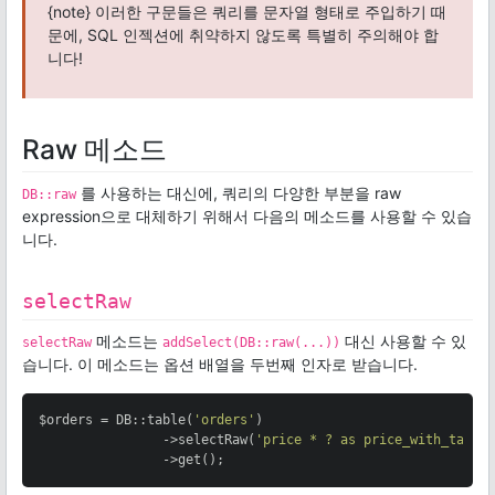
{note} 이러한 구문들은 쿼리를 문자열 형태로 주입하기 때
문에, SQL 인젝션에 취약하지 않도록 특별히 주의해야 합
니다!
Raw 메소드
를 사용하는 대신에, 쿼리의 다양한 부분을 raw
DB::raw
expression으로 대체하기 위해서 다음의 메소드를 사용할 수 있습
니다.
selectRaw
메소드는
대신 사용할 수 있
selectRaw
addSelect(DB::raw(...))
습니다. 이 메소드는 옵션 배열을 두번째 인자로 받습니다.
$orders = DB::table(
'orders'
)

                ->selectRaw(
'price * ? as price_with_tax'
,
                ->get();