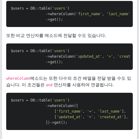
$users = DB::table(
'users'
)

                ->whereColumn(
'first_name'
, 
'last_name'
)

                ->get();
또한 비교 연산자를 메소드에 전달할 수도 있습니다.
$users = DB::table(
'users'
)

                ->whereColumn(
'updated_at'
, 
'>'
, 
'created_
                ->get();
메소드는 또한 다수의 조건 배열을 전달 받을 수도 있
whereColumn
습니다. 이 조건들은
연산자를 사용하여 연결됩니다.
and
$users = DB::table(
'users'
)

                ->whereColumn([

                    [
'first_name'
, 
'='
, 
'last_name'
],

                    [
'updated_at'
, 
'>'
, 
'created_at'
],

                ])->get();