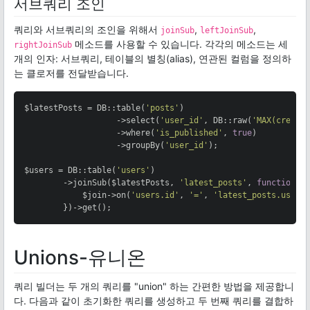
서브쿼리 조인
쿼리와 서브쿼리의 조인을 위해서
,
,
joinSub
leftJoinSub
메소드를 사용할 수 있습니다. 각각의 메소드는 세
rightJoinSub
개의 인자: 서브쿼리, 테이블의 별칭(alias), 연관된 컬럼을 정의하
는 클로저를 전달받습니다.
$latestPosts = DB::table(
'posts'
)

                   ->select(
'user_id'
, DB::raw(
'MAX(create
                   ->where(
'is_published'
, 
true
)

                   ->groupBy(
'user_id'
);

$users = DB::table(
'users'
)

        ->joinSub($latestPosts, 
'latest_posts'
, 
function
(
            $join->on(
'users.id'
, 
'='
, 
'latest_posts.user_
        })->get();
Unions-유니온
쿼리 빌더는 두 개의 쿼리를 "union" 하는 간편한 방법을 제공합니
다. 다음과 같이 초기화한 쿼리를 생성하고 두 번째 쿼리를 결합하