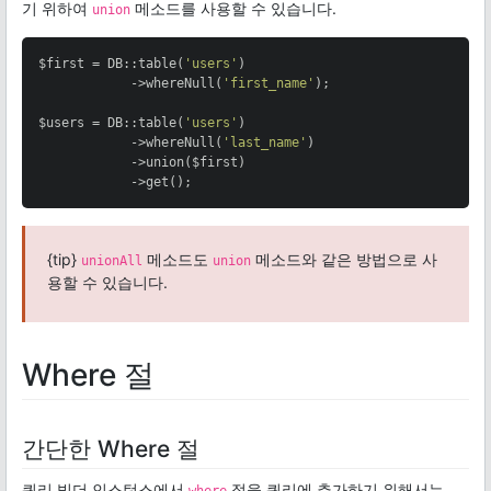
기 위하여
메소드를 사용할 수 있습니다.
union
$first = DB::table(
'users'
)

            ->whereNull(
'first_name'
);

$users = DB::table(
'users'
)

            ->whereNull(
'last_name'
)

            ->union($first)

            ->get();
{tip}
메소드도
메소드와 같은 방법으로 사
unionAll
union
용할 수 있습니다.
Where 절
간단한 Where 절
쿼리 빌더 인스턴스에서
절을 쿼리에 추가하기 위해서는