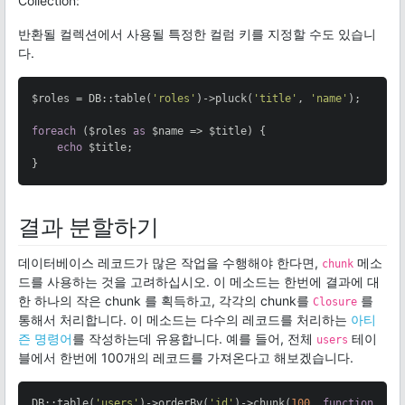
Collection:
반환될 컬렉션에서 사용될 특정한 컬럼 키를 지정할 수도 있습니
다.
$roles = DB::table(
'roles'
)->pluck(
'title'
, 
'name'
);

foreach
 ($roles 
as
 $name => $title) {

echo
 $title;

}
결과 분할하기
데이터베이스 레코드가 많은 작업을 수행해야 한다면,
메소
chunk
드를 사용하는 것을 고려하십시오. 이 메소드는 한번에 결과에 대
한 하나의 작은 chunk 를 획득하고, 각각의 chunk를
를
Closure
통해서 처리합니다. 이 메소드는 다수의 레코드를 처리하는
아티
즌 명령어
를 작성하는데 유용합니다. 예를 들어, 전체
테이
users
블에서 한번에 100개의 레코드를 가져온다고 해보겠습니다.
DB::table(
'users'
)->orderBy(
'id'
)->chunk(
100
, 
function
($u