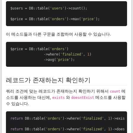
$users = DB::table(
'users'
)->count();

$price = DB::table(
'orders'
)->max(
'price'
);
이 메소드들과 다른 구문을 조합하여 사용할 수 있습니다.
$price = DB::table(
'orders'
)

                ->where(
'finalized'
, 
1
)

                ->avg(
'price'
);
레코드가 존재하는지 확인하기
쿼리 조건에 맞는 레코드가 존재하는지 확인하기 위해서
메
count
소드를 사용하는 대신에,
와
메소드를 사용할
exists
doesntExist
수 있습니다.
return
 DB::table(
'orders'
)->where(
'finalized'
, 
1
)->exists()
return
 DB::table(
'orders'
)->where(
'finalized'
, 
1
)->doesntE