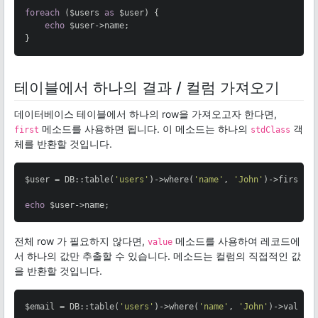
foreach
 ($users 
as
 $user) {

echo
 $user->name;

}
테이블에서 하나의 결과 / 컬럼 가져오기
데이터베이스 테이블에서 하나의 row을 가져오고자 한다면,
메소드를 사용하면 됩니다. 이 메소드는 하나의
객
first
stdClass
체를 반환할 것입니다.
$user = DB::table(
'users'
)->where(
'name'
, 
'John'
)->first();
echo
 $user->name;
전체 row 가 필요하지 않다면,
메소드를 사용하여 레코드에
value
서 하나의 값만 추출할 수 있습니다. 메소드는 컬럼의 직접적인 값
을 반환할 것입니다.
$email = DB::table(
'users'
)->where(
'name'
, 
'John'
)->value(