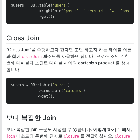
$users = DB::table(
'users'
)

            ->rightJoin(
'posts'
, 
'users.id'
, 
'='
, 
'posts.u
            ->get();
Cross Join
"Cross Join"을 수행하고자 한다면 조인 하고자 하는 테이블 이름
과 함께
메소드를 사용하면 됩니다. 크로스 조인은 첫
crossJoin
번째 테이블과 조인된 테이블 사이의 cartesian product 를 생성
합니다.
$users = DB::table(
'sizes'
)

            ->crossJoin(
'colours'
)

            ->get();
보다 복잡한 Join
보다 복잡한 join 구문도 지정할 수 있습니다. 이렇게 하기 위해서,
메소드의 두번째 인자로
를 전달하십시오.
join
Closure
Closure