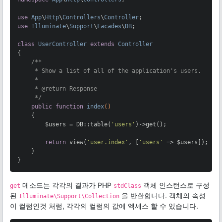
use
App
\
Http
\
Controllers
\
Controller
use
Illuminate
\
Support
\
Facades
\
DB
;

class
UserController
extends
Controller
{

/**

     * Show a list of all of the application's users.

     *

     * 
@return
 Response

     */
public
function
index
()
{

        $users = DB::table(
'users'
)->get();

return
 view(
'user.index'
, [
'users'
 => $users]);

    }

}
메소드는 각각의 결과가 PHP
객체 인스턴스로 구성
get
stdClass
된
을 반환합니다. 객체의 속성
Illuminate\Support\Collection
이 컬럼인것 처럼, 각각의 컬럼의 값에 엑세스 할 수 있습니다.