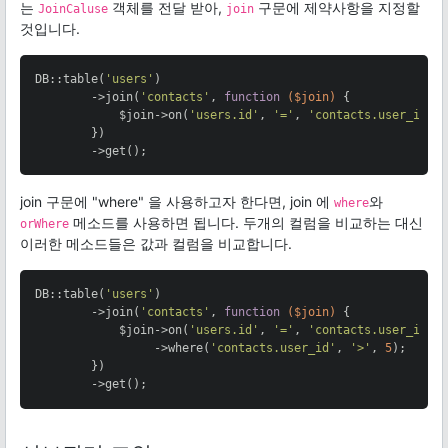
는
객체를 전달 받아,
구문에 제약사항을 지정할
JoinCaluse
join
것입니다.
DB::table(
'users'
)

        ->join(
'contacts'
, 
function
($join)
{

            $join->on(
'users.id'
, 
'='
, 
'contacts.user_id'
)-
        })

        ->get();
join 구문에 "where" 을 사용하고자 한다면, join 에
와
where
메소드를 사용하면 됩니다. 두개의 컬럼을 비교하는 대신
orWhere
이러한 메소드들은 값과 컬럼을 비교합니다.
DB::table(
'users'
)

        ->join(
'contacts'
, 
function
($join)
{

            $join->on(
'users.id'
, 
'='
, 
'contacts.user_id'
)

                 ->where(
'contacts.user_id'
, 
'>'
, 
5
);

        })

        ->get();