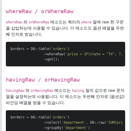
whereRaw / orWhereRaw
와
메소드는 쿼리의
절에 raw 한 구문
whereRaw
orWhereRaw
where
을 삽입하는데 사용할 수 있습니다. 이 메소드도 옵션 배열을 두번
째 인자로 받습니다.
$orders = DB::table(
'orders'
)

                ->whereRaw(
'price > IF(state = "TX", ?, 10
                ->get();
havingRaw / orHavingRaw
와
메소드는
절의 값으로 raw 문자
havingRaw
orHavingRaw
having
열을 설정하는데 사용됩니다. 이 메소드는 두번째 인자로 (옵션값)
바인딩 배열을 받을 수 있습니다.
$orders = DB::table(
'orders'
)

                ->select(
'department'
, DB::raw(
'SUM(price)
                ->groupBy(
'department'
)
