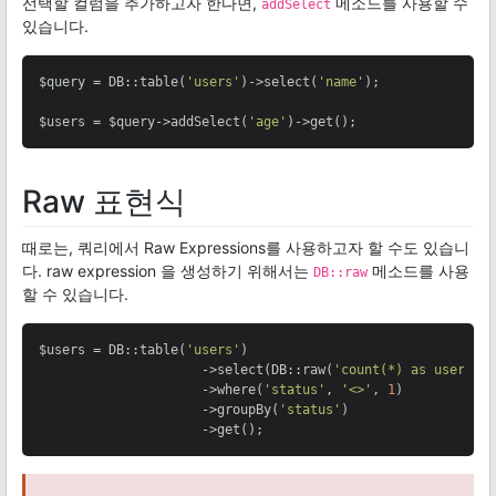
선택할 컬럼을 추가하고자 한다면,
메소드를 사용할 수
addSelect
있습니다.
$query = DB::table(
'users'
)->select(
'name'
);

$users = $query->addSelect(
'age'
)->get();
Raw 표현식
때로는, 쿼리에서 Raw Expressions를 사용하고자 할 수도 있습니
다. raw expression 을 생성하기 위해서는
메소드를 사용
DB::raw
할 수 있습니다.
$users = DB::table(
'users'
)

                     ->select(DB::raw(
'count(*) as user_co
                     ->where(
'status'
, 
'<>'
, 
1
)

                     ->groupBy(
'status'
)

                     ->get();