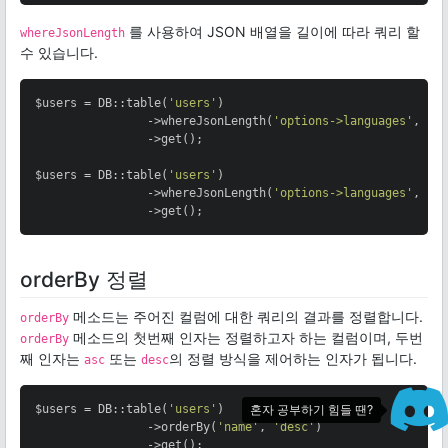
를 사용하여 JSON 배열을 길이에 따라 쿼리 할
whereJsonLength
수 있습니다.
$users = DB::table(
'users'
)

                ->whereJsonLength(
'options->languages'
, 
0
)

                ->get();

$users = DB::table(
'users'
)

                ->whereJsonLength(
'options->languages'
, 
'>
                ->get();
orderBy 정렬
메소드는 주어진 컬럼에 대한 쿼리의 결과를 정렬합니다.
orderBy
메소드의 첫번째 인자는 정렬하고자 하는 컬럼이며, 두번
orderBy
째 인자는
또는
의 정렬 방식을 제어하는 인자가 됩니다.
asc
desc
$users = DB::table(
'users'
)

혼자 공부하기 힘들 땐?
                ->orderBy(
'name'
, 
'desc'
)

                ->get();