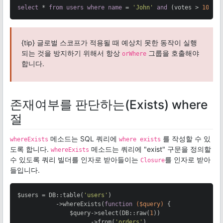
select
 * 
from
users
where
name
 = 
'John'
and
 (votes > 
100
o
{tip} 글로벌 스코프가 적용될 때 예상치 못한 동작이 실행
되는 것을 방지하기 위해서 항상
그룹을 호출해야
orWhere
합니다.
존재여부를 판단하는(Exists) where
절
메소드는 SQL 쿼리에
를 작성할 수 있
whereExists
where exists
도록 합니다.
메소드는 쿼리에 "exist" 구문을 정의할
whereExists
수 있도록 쿼리 빌더를 인자로 받아들이는
를 인자로 받아
Closure
들입니다.
$users = DB::table(
'users'
)

           ->whereExists(
function
($query)
{

               $query->select(DB::raw(
1
))

                     ->from(
'orders'
)
