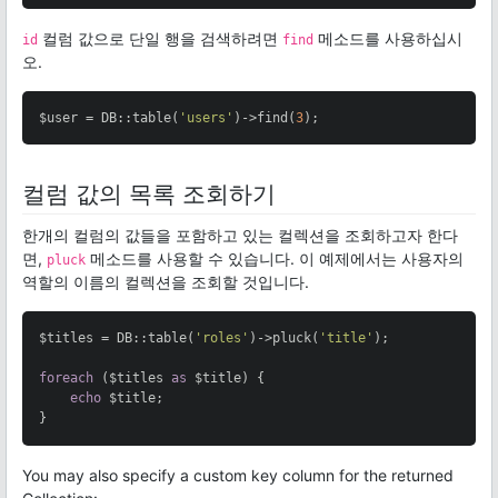
컬럼 값으로 단일 행을 검색하려면
메소드를 사용하십시
id
find
오.
$user = DB::table(
'users'
)->find(
3
);
컬럼 값의 목록 조회하기
한개의 컬럼의 값들을 포함하고 있는 컬렉션을 조회하고자 한다
면,
메소드를 사용할 수 있습니다. 이 예제에서는 사용자의
pluck
역할의 이름의 컬렉션을 조회할 것입니다.
$titles = DB::table(
'roles'
)->pluck(
'title'
);

foreach
 ($titles 
as
 $title) {

echo
 $title;

}
You may also specify a custom key column for the returned