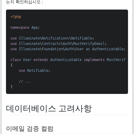
는지 확인하십시오 :
<?php
namespace
App
;

use
Illuminate
\
Notifications
\
Notifiable
use
Illuminate
\
Contracts
\
Auth
\
MustVerifyEmail
use
Illuminate
\
Foundation
\
Auth
\
User
as
Authenticatable
;

class
User
extends
Authenticatable
implements
MustVerifyEm
{

use
Notifiable
;

// ...
}
데이터베이스 고려사항
이메일 검증 컬럼