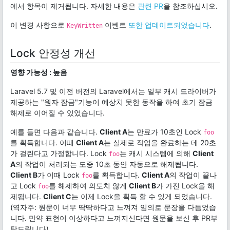
에서 항목이 제거됩니다. 자세한 내용은
관련 PR
을 참조하십시오.
이 변경 사항으로
이벤트
또한 업데이트되었습니다
.
KeyWritten
Lock 안정성 개선
영향 가능성 : 높음
Laravel 5.7 및 이전 버전의 Laravel에서는 일부 캐시 드라이버가
제공하는 "원자 잠금"기능이 예상치 못한 동작을 하여 초기 잠금
해제로 이어질 수 있었습니다.
예를 들면 다음과 같습니다.
Client A
는 만료가 10초인 Lock
foo
를 획득합니다. 이때
Client A
는 실제로 작업을 완료하는 데 20초
가 걸린다고 가정합니다. Lock
는 캐시 시스템에 의해
Client
foo
A
의 작업이 처리되는 도중 10초 동안 자동으로 해제됩니다.
Client B
가 이때 Lock
를 획득합니다.
Client A
의 작업이 끝나
foo
고 Lock
를 해제하여 의도치 않게
Client B
가 가진 Lock을 해
foo
제됩니다.
Client C
는 이제 Lock을 획득 할 수 있게 되었습니다.
(역자주: 원문이 너무 딱딱하다고 느껴져 임의로 문장을 다듬었습
니다. 만약 표현이 이상하다고 느껴지신다면 원문을 보신 후 PR부
탁드립니다)