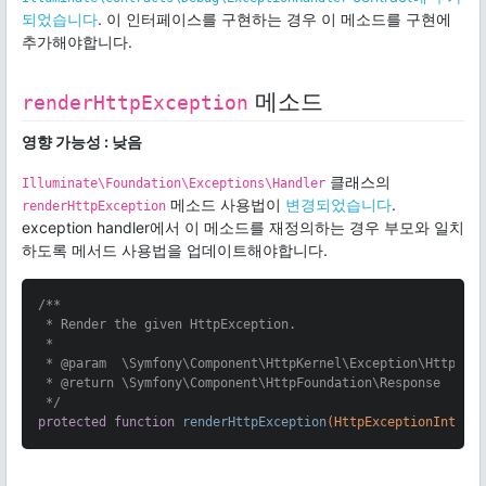
되었습니다
. 이 인터페이스를 구현하는 경우 이 메소드를 구현에
추가해야합니다.
메소드
renderHttpException
영향 가능성 : 낮음
클래스의
Illuminate\Foundation\Exceptions\Handler
메소드 사용법이
변경되었습니다
.
renderHttpException
exception handler에서 이 메소드를 재정의하는 경우 부모와 일치
하도록 메서드 사용법을 업데이트해야합니다.
/**

 * Render the given HttpException.

 *

 * 
@param
  \Symfony\Component\HttpKernel\Exception\HttpExce
 * 
@return
 \Symfony\Component\HttpFoundation\Response

 */
protected
function
renderHttpException
(HttpExceptionInterf