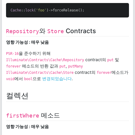
Cache
::
lock
(
'foo'
)->forceRelease();
와
Contracts
Repository
Store
영향 가능성 : 매우 낮음
을 준수하기 위해
PSR-16
contract의
및
Illuminate\Contracts\Cache\Repository
put
메소드의 반환 값과
,
forever
put
putMany
contract의
메소드가
Illuminate\Contracts\Cache\Store
forever
에서
으로
변경되었습니다
.
void
bool
컬렉션
메소드
firstWhere
영향 가능성 : 매우 낮음