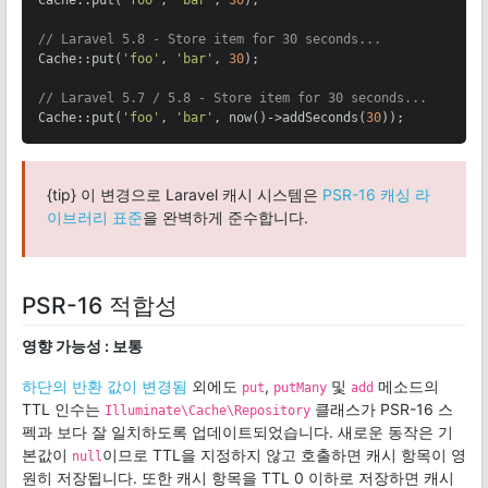
// Laravel 5.8 - Store item for 30 seconds...
Cache::put(
'foo'
, 
'bar'
, 
30
);

// Laravel 5.7 / 5.8 - Store item for 30 seconds...
Cache::put(
'foo'
, 
'bar'
, now()->addSeconds(
30
));
{tip} 이 변경으로 Laravel 캐시 시스템은
PSR-16 캐싱 라
이브러리 표준
을 완벽하게 준수합니다.
PSR-16 적합성
영향 가능성 : 보통
하단의 반환 값이 변경됨
외에도
,
및
메소드의
put
putMany
add
TTL 인수는
클래스가 PSR-16 스
Illuminate\Cache\Repository
펙과 보다 잘 일치하도록 업데이트되었습니다. 새로운 동작은 기
본값이
이므로 TTL을 지정하지 않고 호출하면 캐시 항목이 영
null
원히 저장됩니다. 또한 캐시 항목을 TTL 0 이하로 저장하면 캐시