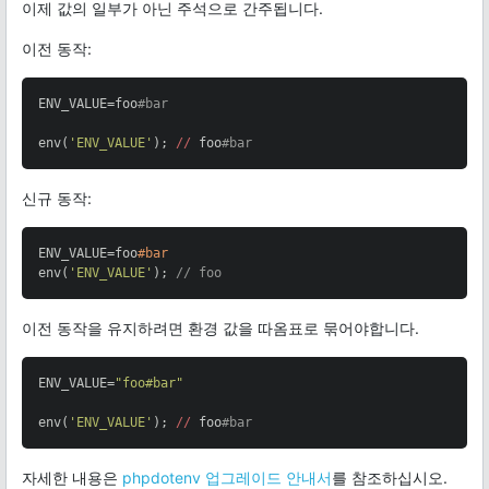
이제 값의 일부가 아닌 주석으로 간주됩니다.
이전 동작:
ENV_VALUE=foo
#bar
env(
'ENV_VALUE'
); 
//
 foo
#bar
신규 동작:
ENV_VALUE=foo
#bar
env(
'ENV_VALUE'
); 
// foo
이전 동작을 유지하려면 환경 값을 따옴표로 묶어야합니다.
ENV_VALUE=
"foo#bar"
env(
'ENV_VALUE'
); 
//
 foo
#bar
자세한 내용은
phpdotenv 업그레이드 안내서
를 참조하십시오.