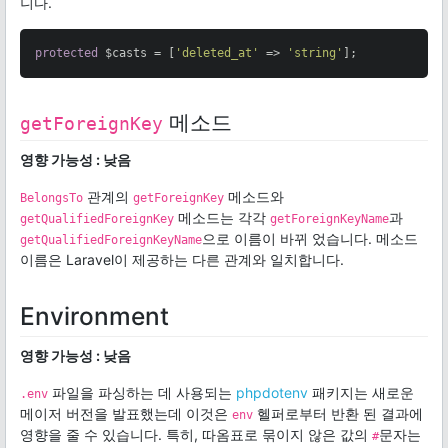
니다.
protected
 $casts = [
'deleted_at'
 => 
'string'
];
메소드
getForeignKey
영향 가능성 : 낮음
관계의
메소드와
BelongsTo
getForeignKey
메소드는 각각
과
getQualifiedForeignKey
getForeignKeyName
으로 이름이 바뀌 었습니다. 메소드
getQualifiedForeignKeyName
이름은 Laravel이 제공하는 다른 관계와 일치합니다.
Environment
영향 가능성 : 낮음
파일을 파싱하는 데 사용되는
phpdotenv
패키지는 새로운
.env
메이저 버전을 발표했는데 이것은
헬퍼로부터 반환 된 결과에
env
영향을 줄 수 있습니다. 특히, 따옴표로 묶이지 않은 값의
문자는
#