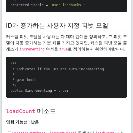
protected
 $table = 
'user_feedbacks'
;
ID가 증가하는 사용자 지정 피벗 모델
커스텀 피벗 모델을 사용하는 다 대다 관계를 정의하고, 그 피벗 모
델이 자동 증가하는 기본 키를 가지고 있다면, 커스텀 피벗 모델 클
래스가
속성을
로 정의하는지 확인해야합니다.
incrementing
true
/**

 * Indicates if the IDs are auto-incrementing.

 *

 * 
@var
 bool

 */
public
 $incrementing = 
true
;
메소드
loadCount
영향 가능성 : 낮음
클래스에
메소