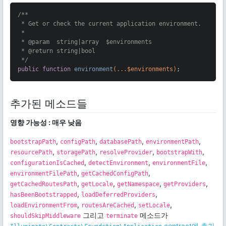
/**

 * Get or check the current application environment.

 *

 * 
@param
  string|array  $environments

 * 
@return
 string|bool

 */
public
function
environment
(...$environments)
;
추가된 메소드들
영향 가능성 : 매우 낮음
,
,
,
,
bootstrapPath
configPath
databasePath
environmentPath
,
,
,
,
resourcePath
storagePath
resolveProvider
bootstrapWith
,
,
,
configurationIsCached
detectEnvironment
environmentFile
,
,
environmentFilePath
getCachedConfigPath
,
,
,
,
getCachedRoutesPath
getLocale
getNamespace
getProviders
,
,
hasBeenBootstrapped
loadDeferredProviders
,
,
,
loadEnvironmentFrom
routesAreCached
setLocale
그리고
메소드가
shouldSkipMiddleware
terminate
contract에 추가