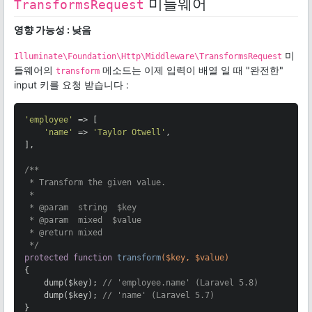
미들웨어
TransformsRequest
영향 가능성 : 낮음
미
Illuminate\Foundation\Http\Middleware\TransformsRequest
들웨어의
메소드는 이제 입력이 배열 일 때 "완전한"
transform
input 키를 요청 받습니다 :
'employee'
 => [

'name'
 => 
'Taylor Otwell'
,

],

/**

 * Transform the given value.

 *

 * 
@param
  string  $key

 * 
@param
  mixed  $value

 * 
@return
 mixed

 */
protected
function
transform
($key, $value)
{

    dump($key); 
// 'employee.name' (Laravel 5.8)
    dump($key); 
// 'name' (Laravel 5.7)
}