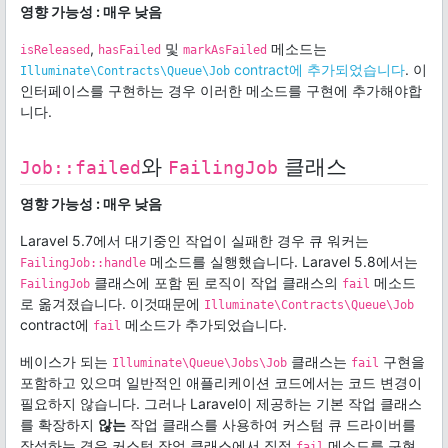
영향 가능성 : 매우 낮음
,
및
메소드는
isReleased
hasFailed
markAsFailed
contract에 추가되었습니다
. 이
Illuminate\Contracts\Queue\Job
인터페이스를 구현하는 경우 이러한 메소드를 구현에 추가해야합
니다.
와
클래스
Job::failed
FailingJob
영향 가능성 : 매우 낮음
Laravel 5.7에서 대기중인 작업이 실패한 경우 큐 워커는
메소드를 실행했습니다. Laravel 5.8에서는
FailingJob::handle
클래스에 포함 된 로직이 작업 클래스의
메소드
FailingJob
fail
로 옮겨졌습니다. 이것때문에
Illuminate\Contracts\Queue\Job
contract에
메소드가 추가되었습니다.
fail
베이스가 되는
클래스는
구현을
Illuminate\Queue\Jobs\Job
fail
포함하고 있으며 일반적인 애플리케이션 코드에서는 코드 변경이
필요하지 않습니다. 그러나 Laravel이 제공하는 기본 작업 클래스
를 확장하지
않는
작업 클래스를 사용하여 커스텀 큐 드라이버를
작성하는 경우 커스텀 작업 클래스에서 직접
메소드를 구현
fail