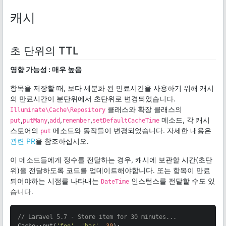
캐시
초 단위의 TTL
영향 가능성 : 매우 높음
항목을 저장할 때, 보다 세분화 된 만료시간을 사용하기 위해 캐시
의 만료시간이 분단위에서 초단위로 변경되었습니다.
클래스와 확장 클래스의
Illuminate\Cache\Repository
,
,
,
,
메소드, 각 캐시
put
putMany
add
remember
setDefaultCacheTime
스토어의
메소드와 동작들이 변경되었습니다. 자세한 내용은
put
관련 PR
을 참조하십시오.
이 메소드들에게 정수를 전달하는 경우, 캐시에 보관할 시간(초단
위)을 전달하도록 코드를 업데이트해야합니다. 또는 항목이 만료
되어야하는 시점를 나타내는
인스턴스를 전달할 수도 있
DateTime
습니다.
// Laravel 5.7 - Store item for 30 minutes...
Cache::put(
'foo'
, 
'bar'
, 
30
);
