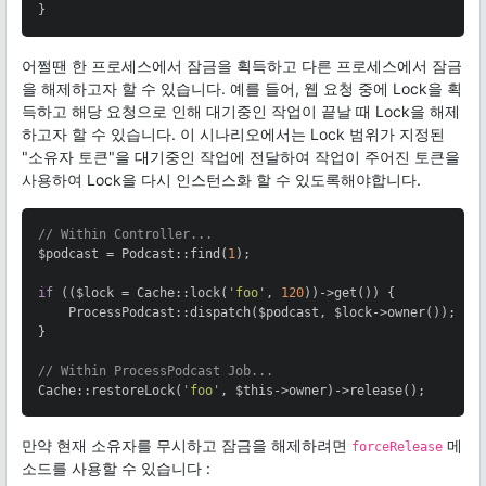
}
어쩔땐 한 프로세스에서 잠금을 획득하고 다른 프로세스에서 잠금
을 해제하고자 할 수 있습니다. 예를 들어, 웹 요청 중에 Lock을 획
득하고 해당 요청으로 인해 대기중인 작업이 끝날 때 Lock을 해제
하고자 할 수 있습니다. 이 시나리오에서는 Lock 범위가 지정된
"소유자 토큰"을 대기중인 작업에 전달하여 작업이 주어진 토큰을
사용하여 Lock을 다시 인스턴스화 할 수 있도록해야합니다.
// Within Controller...
$podcast = Podcast::find(
1
);

if
 (($lock = Cache::lock(
'foo'
, 
120
))->get()) {

    ProcessPodcast::dispatch($podcast, $lock->owner());

}

// Within ProcessPodcast Job...
Cache::restoreLock(
'foo'
, $this->owner)->release();
만약 현재 소유자를 무시하고 잠금을 해제하려면
메
forceRelease
소드를 사용할 수 있습니다 :