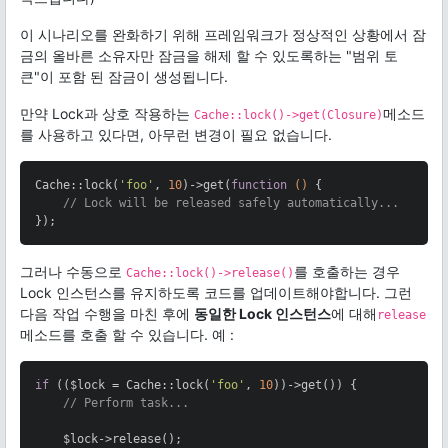
이 시나리오를 완화하기 위해 프레임워크가 정상적인 상황에서 잠
금의 올바른 소유자만 잠금을 해제 할 수 있도록하는 "범위 토
큰"이 포함 된 잠금이 생성됩니다.
만약 Lock과 상호 작용하는
메소드
Cache::lock()->get(Closure)
를 사용하고 있다면, 아무런 변경이 필요 없습니다.
Cache::lock(
'foo'
, 
10
)->get(
function
()
{

// Lock will be released safely automatically...
});
그러나 수동으로
를 호출하는 경우
Cache::lock()->release()
Lock 인스턴스를 유지하도록 코드를 업데이트해야합니다. 그런
다음 작업 수행을 마친 후에
동일한 Lock 인스턴스
에 대해
release
메소드를 호출 할 수 있습니다. 예 :
if
 (($lock = Cache::lock(
'foo'
, 
10
))->get()) {

// Perform task...
    $lock->release();
