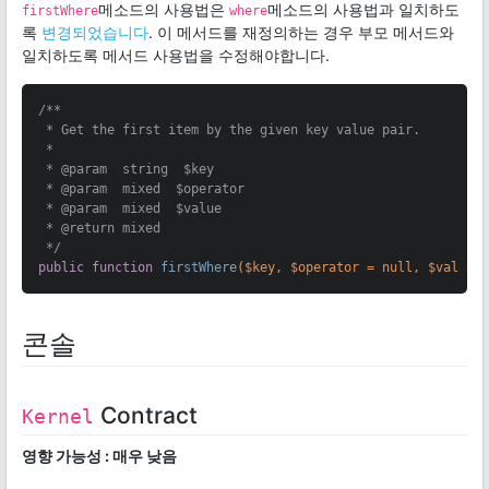
메소드의 사용법은
메소드의 사용법과 일치하도
firstWhere
where
록
변경되었습니다
. 이 메서드를 재정의하는 경우 부모 메서드와
일치하도록 메서드 사용법을 수정해야합니다.
/**

 * Get the first item by the given key value pair.

 *

 * 
@param
  string  $key

 * 
@param
  mixed  $operator

 * 
@param
  mixed  $value

 * 
@return
 mixed

 */
public
function
firstWhere
($key, $operator = null, $value 
콘솔
Contract
Kernel
영향 가능성 : 매우 낮음