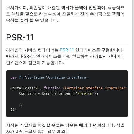
보시다시피, 의존성이 해결된 객체가 콜백에 전달되어, 최종적으
로 객체를 필요로 하는 대상에 전달하기 전에 추가적으로 객체의
속성을 설정 할 수 있습니다.
PSR-11
라라벨의 서비스 컨테이너는
PSR-11
인터페이스를 구현합니다.
따라서, PSR-11 인터페이스를 타입 힌트하여 라라벨의 컨테이너
인스턴스에 접근이 가능합니다.
use
Psr
\
Container
\
ContainerInterface
;

Route::get(
'/'
, 
function
(ContainerInterface $container)
{

    $service = $container->get(
'Service'
);

//
});
지정된 식별자를 해결할 수없는 경우는 예외가 던져집니다. 식별
자가 바인드되지 않은 경우 예외는