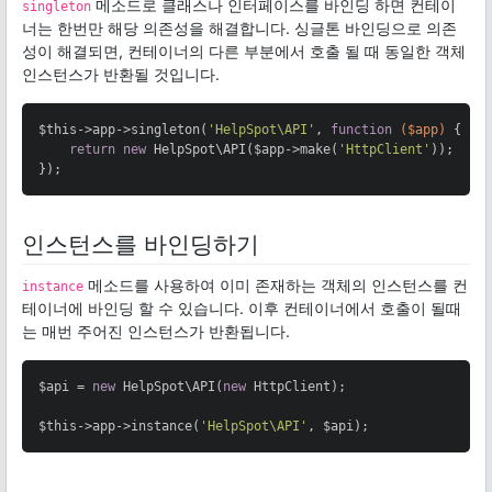
메소드로 클래스나 인터페이스를 바인딩 하면 컨테이
singleton
너는 한번만 해당 의존성을 해결합니다. 싱글톤 바인딩으로 의존
성이 해결되면, 컨테이너의 다른 부분에서 호출 될 때 동일한 객체
인스턴스가 반환될 것입니다.
$this->app->singleton(
'HelpSpot\API'
, 
function
($app)
{

return
new
 HelpSpot\API($app->make(
'HttpClient'
));

});
인스턴스를 바인딩하기
메소드를 사용하여 이미 존재하는 객체의 인스턴스를 컨
instance
테이너에 바인딩 할 수 있습니다. 이후 컨테이너에서 호출이 될때
는 매번 주어진 인스턴스가 반환됩니다.
$api = 
new
 HelpSpot\API(
new
 HttpClient);

$this->app->instance(
'HelpSpot\API'
, $api);