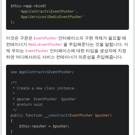
$this->app->bind(

'App\Contracts\EventPusher'
,

'App\Services\RedisEventPusher'
);
이것은 구문은
인터페이스의 구현 객체가 필요할 때
EventPusher
컨테이너가
을 주입해준다는 것을 말합니다. 이
RedisEventPusher
제 우리는
인터페이스에 대한 타입을 생성자에 지정
EventPusher
하면 어디에서라도 서비스 컨테이너가 의존성을 주입해줍니다.
use
App
\
Contracts
\
EventPusher
;

/**

 * Create a new class instance.

 *

 * 
@param
  EventPusher  $pusher

 * 
@return
 void

 */
public
function
__construct
(EventPusher $pusher)
{

    $this->pusher = $pusher;

}