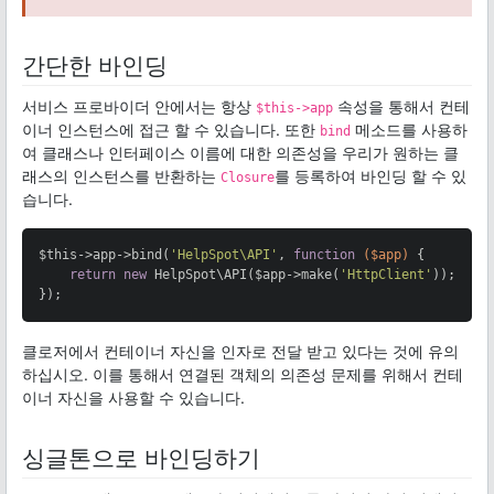
간단한 바인딩
서비스 프로바이더 안에서는 항상
속성을 통해서 컨테
$this->app
이너 인스턴스에 접근 할 수 있습니다. 또한
메소드를 사용하
bind
여 클래스나 인터페이스 이름에 대한 의존성을 우리가 원하는 클
래스의 인스턴스를 반환하는
를 등록하여 바인딩 할 수 있
Closure
습니다.
$this->app->bind(
'HelpSpot\API'
, 
function
($app)
{

return
new
 HelpSpot\API($app->make(
'HttpClient'
));

});
클로저에서 컨테이너 자신을 인자로 전달 받고 있다는 것에 유의
하십시오. 이를 통해서 연결된 객체의 의존성 문제를 위해서 컨테
이너 자신을 사용할 수 있습니다.
싱글톤으로 바인딩하기