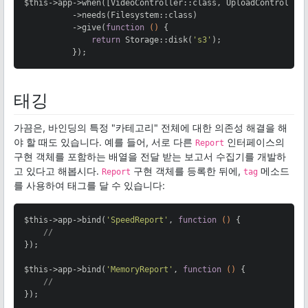
$this->app->when([VideoController::class, UploadController:
          ->needs(Filesystem::class)

          ->give(
function
()
{

return
 Storage::disk(
's3'
);

          });
태깅
가끔은, 바인딩의 특정 "카테고리" 전체에 대한 의존성 해결을 해
야 할 때도 있습니다. 예를 들어, 서로 다른
인터페이스의
Report
구현 객체를 포함하는 배열을 전달 받는 보고서 수집기를 개발하
고 있다고 해봅시다.
구현 객체를 등록한 뒤에,
메소드
Report
tag
를 사용하여 태그를 달 수 있습니다:
$this->app->bind(
'SpeedReport'
, 
function
()
{

//
});

$this->app->bind(
'MemoryReport'
, 
function
()
{

//
});
