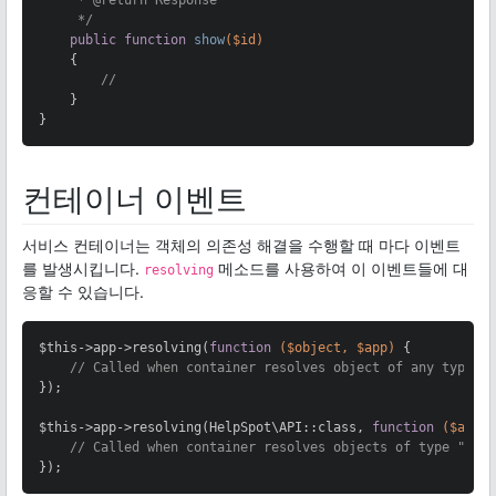
     */
public
function
show
($id)
{

//
    }

}
컨테이너 이벤트
서비스 컨테이너는 객체의 의존성 해결을 수행할 때 마다 이벤트
를 발생시킵니다.
메소드를 사용하여 이 이벤트들에 대
resolving
응할 수 있습니다.
$this->app->resolving(
function
($object, $app)
{

// Called when container resolves object of any type..
});

$this->app->resolving(HelpSpot\API::class, 
function
($api,
// Called when container resolves objects of type "Hel
});