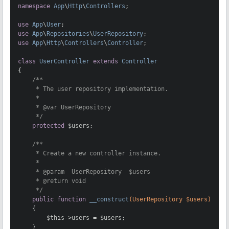
namespace
App
\
Http
\
Controllers
;

use
App
\
User
use
App
\
Repositories
\
UserRepository
use
App
\
Http
\
Controllers
\
Controller
;

class
UserController
extends
Controller
{

/**

     * The user repository implementation.

     *

     * 
@var
 UserRepository

     */
protected
 $users;

/**

     * Create a new controller instance.

     *

     * 
@param
  UserRepository  $users

     * 
@return
 void

     */
public
function
__construct
(UserRepository $users)
{

        $this->users = $users;

    }
