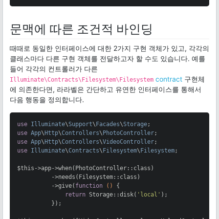
문맥에 따른 조건적 바인딩
때때로 동일한 인터페이스에 대한 2가지 구현 객체가 있고, 각각의
클래스마다 다른 구현 객체를 전달하고자 할 수도 있습니다. 예를
들어 각각의 컨트롤러가 다른
contract
구현체
Illuminate\Contracts\Filesystem\Filesystem
에 의존한다면, 라라벨은 간단하고 유연한 인터페이스를 통해서
다음 행동을 정의합니다.
use
Illuminate
\
Support
\
Facades
\
Storage
use
App
\
Http
\
Controllers
\
PhotoController
use
App
\
Http
\
Controllers
\
VideoController
use
Illuminate
\
Contracts
\
Filesystem
\
Filesystem
;

$this->app->when(PhotoController::class)

          ->needs(Filesystem::class)

          ->give(
function
()
{

return
 Storage::disk(
'local'
);

          });
