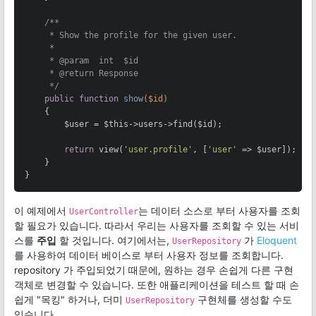
/**

     * Show the profile for the given user.

     *

     * 
@param
  int  $id

     * 
@return
 Response

     */
public
function
show
($id)
{

        $user = $this->users->find($id);

return
 view(
'user.profile'
, [
'user'
 => $user]);

    }

}
이 예제에서
는 데이터 소스로 부터 사용자를 조회
UserController
할 필요가 있습니다. 따라서 우리는 사용자를 조회할 수 있는 서비
스를
주입
할 것입니다. 여기에서는,
가
Eloquent
UserRepository
를 사용하여 데이터 베이스로 부터 사용자 정보를 조회합니다.
repository 가 주입되었기 때문에, 원하는 경우 손쉽게 다른 구현
객체로 변경할 수 있습니다. 또한 애플리케이션을 테스트 할 때 손
쉽게 "목킹" 하거나, 더미
구현체를 생성할 수도
UserRepository
있습니다.