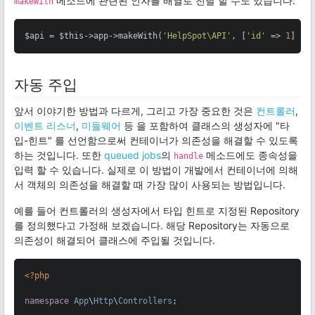
메소드에 관련된 인자를 배열로 전달 할 수도 있습니다:
makeWith
$api = $this->app->makeWith(
'HelpSpot\API'
, [
'id'
 => 
1
]);
자동 주입
앞서 이야기한 방법과 다르게, 그리고 가장 중요한 것은
컨트롤러
,
이벤트 리스너
,
미들웨어
등 을 포함하여 클래스의 생성자에 "타
입-힌트" 를 선언함으로써 컨테이너가 의존성을 해결할 수 있도록
하는 것입니다. 또한
queued jobs
의
메소드에도 종속성을
handle
입력 할 수 있습니다. 실제로 이 방법이 개발에서 컨테이너에 의해
서 객체의 의존성을 해결할 때 가장 많이 사용되는 방법입니다.
예를 들어 컨트롤러의 생성자에서 타입 힌트로 지정된 Repository
를 정의했다고 가정해 보겠습니다. 해당 Repository는 자동으로
의존성이 해결되어 클래스에 주입될 것입니다.
<?php
namespace
App
\
Http
\
Controllers
;
