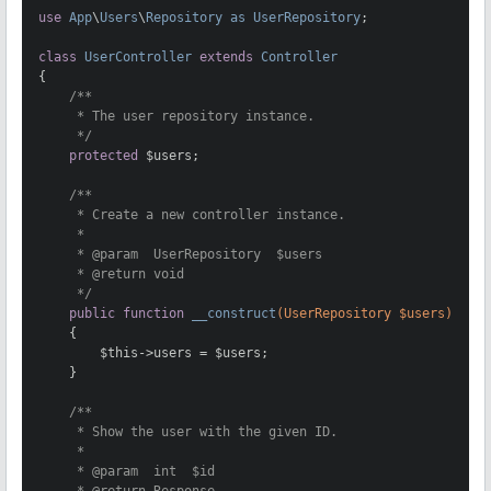
use
App
\
Users
\
Repository
as
UserRepository
;

class
UserController
extends
Controller
{

/**

     * The user repository instance.

     */
protected
 $users;

/**

     * Create a new controller instance.

     *

     * 
@param
  UserRepository  $users

     * 
@return
 void

     */
public
function
__construct
(UserRepository $users)
{

        $this->users = $users;

    }

/**

     * Show the user with the given ID.

     *

     * 
@param
  int  $id

     * 
@return
 Response
