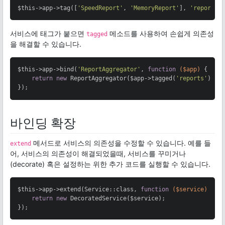
$this->app->tag([
'SpeedReport'
, 
'MemoryReport'
], 
'reports'
서비스에 태그가 붙으면
메소드를 사용하여 손쉽게 의존성
tagged
을 해결할 수 있습니다.
$this->app->bind(
'ReportAggregator'
, 
function
($app)
{

return
new
 ReportAggregator($app->tagged(
'reports'
));

});
바인딩 확장
메서드로 서비스의 의존성을 수정할 수 있습니다. 예를 들
extend
어, 서비스의 의존성이 해결되었을때, 서비스를 꾸미거나
(decorate) 혹은 설정하는 위한 추가 코드를 실행할 수 있습니다.
$this->app->extend(Service::class, 
function
($service)
{

return
new
 DecoratedService($service);

});