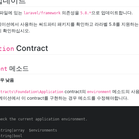
업데이트
파일에 있는
의존성을
으로 업데이트합니다.
laravel/framework
5.8.*
이션에서 사용하는 써드파티 패키지를 확인하고 라라벨 5.8를 지원하는
 확인하십시오.
Contract
tion
메소드
ent
매우 낮음
contract의
메소드의 사
ntracts\Foundation\Application
environment
케이션에서 이 contract를 구현하는 경우 메소드를 수정해야합니다.
heck the current application environment.

string|array  $environments

string|bool
