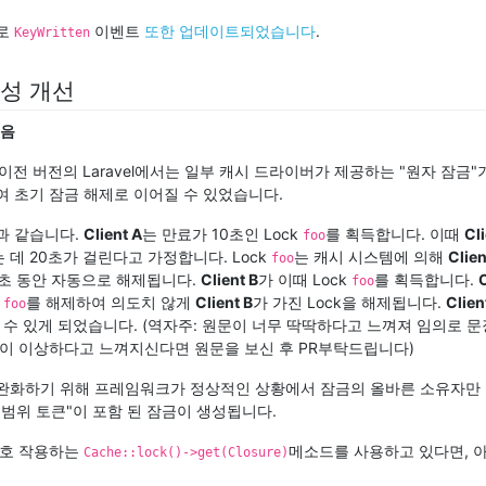
으로
이벤트
또한 업데이트되었습니다
.
KeyWritten
정성 개선
높음
.7 및 이전 버전의 Laravel에서는 일부 캐시 드라이버가 제공하는 "원자 잠
여 초기 잠금 해제로 이어질 수 있었습니다.
과 같습니다.
Client A
는 만료가 10초인 Lock
를 획득합니다. 이때
Cl
foo
 데 20초가 걸린다고 가정합니다. Lock
는 캐시 시스템에 의해
Clien
foo
0초 동안 자동으로 해제됩니다.
Client B
가 이때 Lock
를 획득합니다.
C
foo
k
를 해제하여 의도치 않게
Client B
가 가진 Lock을 해제됩니다.
Clien
foo
 할 수 있게 되었습니다. (역자주: 원문이 너무 딱딱하다고 느껴져 임의로 
현이 이상하다고 느껴지신다면 원문을 보신 후 PR부탁드립니다)
완화하기 위해 프레임워크가 정상적인 상황에서 잠금의 올바른 소유자만 
"범위 토큰"이 포함 된 잠금이 생성됩니다.
 상호 작용하는
메소드를 사용하고 있다면, 
Cache::lock()->get(Closure)