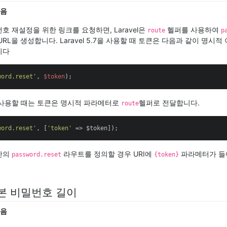
낮음
 재설정을 위한 링크를 요청하면, Laravel은
헬퍼를 사용하여
route
p
RL을 생성합니다. Laravel 5.7을 사용할 때 토큰은 다음과 같이 명시
니다
word.reset'
, 
$token
);
.8을 사용할 때는 토큰은 명시적 파라메터로
헬퍼로 전달합니다.
route
word.reset'
, [
'token'
 => $token]);
만의
라우트를 정의할 경우 URI에
파라메터가 들
password.reset
{token}
본 비밀번호 길이
높음