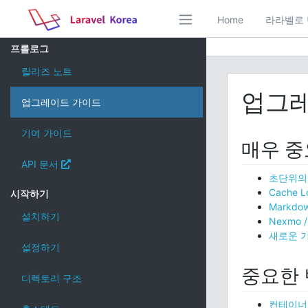
Home
라라벨로 
프롤로그
릴리즈 노트
업그레
업그레이드 가이드
기여 가이드
매우 중
API 문서
초단위의 C
Cache 
시작하기
Markdo
설치하기
Nexmo / 
새로운 
설정하기
중요한
디렉토리 구조
컨테이너