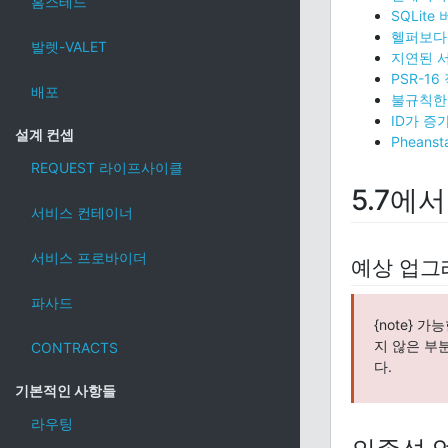
홈스테드
SQLite
헬퍼보다 S
발렛-VALET
지연된 
PSR-16
배포
불규칙한
ID가 증
설계 컨셉
Pheansta
REQUEST 라이프사이클
5.7에서
서비스 컨테이너
서비스 프로바이더
예상 업그레
파사드
{note}
지 않은 부
CONTRACTS
다.
기본적인 사항들
라우팅