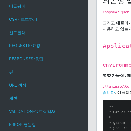
의존성 
미들웨어
composer.json
CSRF 보호하기
그리고 애플리케
사용하고 있는지
컨트롤러
Applica
REQUESTS-요청
RESPONSES-응답
environm
뷰
영향 가능성 : 
URL 생성
Illuminate\Co
습니다
. 애플리
세션
/**

VALIDATION-유효성검사
 * Get or c
 *

 * 
@param
  
ERROR 핸들링
 * 
@return
 