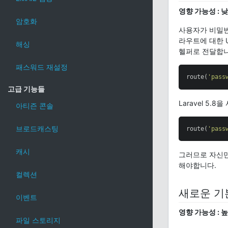
영향 가능성 : 
암호화
사용자가 비밀번호
라우트에 대한 U
해싱
헬퍼로 전달합
패스워드 재설정
route(
'pass
고급 기능들
Laravel 5
아티즌 콘솔
브로드캐스팅
route(
'pass
캐시
그러므로 자신
해야합니다.
컬렉션
새로운 기
이벤트
영향 가능성 : 
파일 스토리지