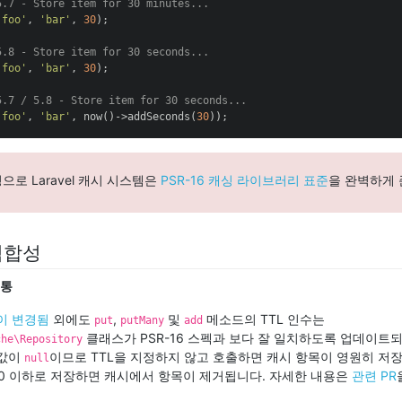
5.7 - Store item for 30 minutes...
'foo'
, 
'bar'
, 
30
);

5.8 - Store item for 30 seconds...
'foo'
, 
'bar'
, 
30
);

5.7 / 5.8 - Store item for 30 seconds...
'foo'
, 
'bar'
, now()->addSeconds(
30
));
변경으로 Laravel 캐시 시스템은
PSR-16 캐싱 라이브러리 표준
을 완벽하게 
 적합성
보통
이 변경됨
외에도
,
및
메소드의 TTL 인수는
put
putMany
add
클래스가 PSR-16 스펙과 보다 잘 일치하도록 업데이트
che\Repository
본값이
이므로 TTL을 지정하지 않고 호출하면 캐시 항목이 영원히 저장
null
L 0 이하로 저장하면 캐시에서 항목이 제거됩니다. 자세한 내용은
관련 PR