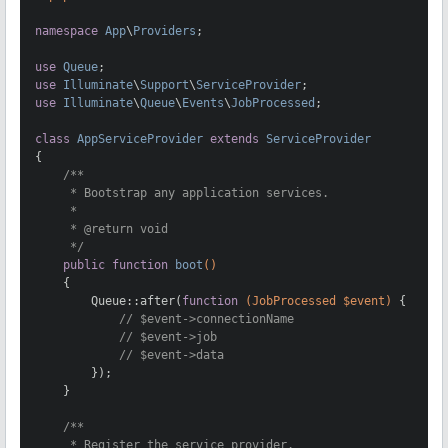
namespace
App
\
Providers
;

use
Queue
use
Illuminate
\
Support
\
ServiceProvider
use
Illuminate
\
Queue
\
Events
\
JobProcessed
;

class
AppServiceProvider
extends
ServiceProvider
{

/**

     * Bootstrap any application services.

     *

     * 
@return
 void

     */
public
function
boot
()
{

        Queue::after(
function
(JobProcessed $event)
{

// $event->connectionName
// $event->job
// $event->data
        });

    }

/**

     * Register the service provider.
