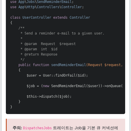
use
App
\
Jobs
\
SendReminderEmail
use
App
\
Http
\
Controllers
\
Controller
;

class
UserController
extends
Controller
{

/**

     * Send a reminder e-mail to a given user.

     *

     * 
@param
  Request  $request

     * 
@param
  int  $id

     * 
@return
 Response

     */
public
function
sendReminderEmail
(Request $request, $i
{

        $user = User::findOrFail($id);

        $job = (
new
 SendReminderEmail($user))->onQueue(
'em
        $this->dispatch($job);

    }

}
주의:
트레이트는 Job을 기본 큐 커넥션에
DispatchesJobs