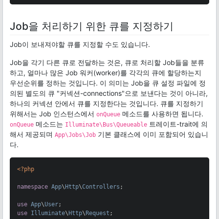
Job을 처리하기 위한 큐를 지정하기
Job이 보내져야할 큐를 지정할 수도 있습니다.
Job을 각기 다른 큐로 전달하는 것은, 큐로 처리할 Job들을 분류
하고, 얼마나 많은 Job 워커(worker)를 각각의 큐에 할당하는지
우선순위를 정하는 것입니다. 이 의미는 Job을 큐 설정 파일에 정
의된 별도의 큐 "커넥션-connections"으로 보낸다는 것이 아니라,
하나의 커넥션 안에서 큐를 지정한다는 것입니다. 큐를 지정하기
위해서는 Job 인스턴스에서
메소드를 사용하면 됩니다.
onQueue
메소드는
트레이트-trait에 의
onQueue
Illuminate\Bus\Queueable
해서 제공되며
기본 클래스에 이미 포함되어 있습니
App\Jobs\Job
다.
<?php
namespace
App
\
Http
\
Controllers
;

use
App
\
User
use
Illuminate
\
Http
\
Request