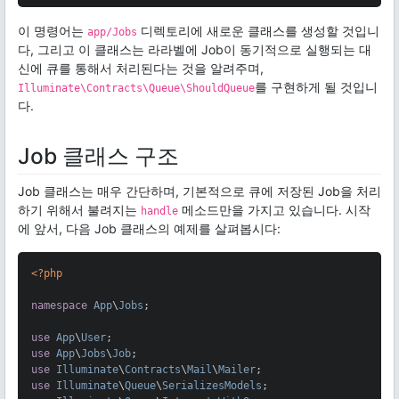
이 명령어는
디렉토리에 새로운 클래스를 생성할 것입니
app/Jobs
다, 그리고 이 클래스는 라라벨에 Job이 동기적으로 실행되는 대
신에 큐를 통해서 처리된다는 것을 알려주며,
를 구현하게 될 것입니
Illuminate\Contracts\Queue\ShouldQueue
다.
Job 클래스 구조
Job 클래스는 매우 간단하며, 기본적으로 큐에 저장된 Job을 처리
하기 위해서 불려지는
메소드만을 가지고 있습니다. 시작
handle
에 앞서, 다음 Job 클래스의 예제를 살펴봅시다:
<?php
namespace
App
\
Jobs
;

use
App
\
User
use
App
\
Jobs
\
Job
use
Illuminate
\
Contracts
\
Mail
\
Mailer
use
Illuminate
\
Queue
\
SerializesModels