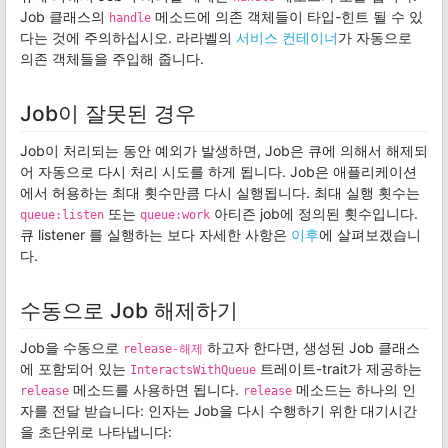
Job 클래스의
메소드에 의존 객체들이 타입-힌트 될 수 있
handle
다는 것에 주의하십시오. 라라벨의
서비스 컨테이너
가 자동으로
의존 객체들을 주입해 줍니다.
Job이 잘못된 경우
Job이 처리되는 동안 예외가 발생하면, Job은 큐에 의해서 해제되
어 자동으로 다시 처리 시도를 하게 됩니다. Job은 애플리케이션
에서 허용하는 최대 횟수만큼 다시 실행됩니다. 최대 실행 횟수는
또는
아티즌 job에 정의된 횟수입니다.
queue:listen
queue:work
큐 listener 를 실행하는 보다 자세한 사항은
이후
에 살펴보겠습니
다.
수동으로 Job 해제하기
Job을 수동으로
하고자 한다면, 생성된 Job 클래스
release-해제
에 포함되어 있는
트레이트-trait가 제공하는
InteractsWithQueue
메소드를 사용하면 됩니다.
메소드는 하나의 인
release
release
자를 전달 받습니다: 인자는 Job을 다시 수행하기 위한 대기시간
을 초단위로 나타냅니다: