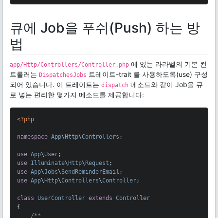
큐에 Job을 푸쉬(Push) 하는 방
법
에 있는 라라벨의 기본 컨
app/Http/Controllers/Controller.php
트롤러는
트레이트-trait 를 사용하도록(use) 구성
DispatchesJobs
되어 있습니다. 이 트레이트는
메소드와 같이 Job을 큐
dispatch
로 넣는 편리한 몇가지 메소드를 제공합니다:
<?php
namespace
App
\
Http
\
Controllers
;

use
App
\
User
use
Illuminate
\
Http
\
Request
use
App
\
Jobs
\
SendReminderEmail
use
App
\
Http
\
Controllers
\
Controller
;

class
UserController
extends
Controller
{

/**
