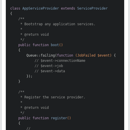
class
AppServiceProvider
extends
ServiceProvider
{

/**

     * Bootstrap any application services.

     *

     * 
@return
 void

     */
public
function
boot
()
{

        Queue::failing(
function
(JobFailed $event)
{

// $event->connectionName
// $event->job
// $event->data
        });

    }

/**

     * Register the service provider.

     *

     * 
@return
 void

     */
public
function
register
()
{

//