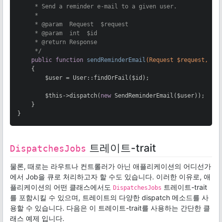
     * Send a reminder e-mail to a given user.

     *

     * 
@param
  Request  $request

     * 
@param
  int  $id

     * 
@return
 Response

     */
public
function
sendReminderEmail
(Request $request, $i
{

        $user = User::findOrFail($id);

        $this->dispatch(
new
 SendReminderEmail($user));

    }

}
트레이트-trait
DispatchesJobs
물론, 때로는 라우트나 컨트롤러가 아닌 애플리케이션의 어디선가
에서 Job을 큐로 처리하고자 할 수도 있습니다. 이러한 이유로, 애
플리케이션의 어떤 클래스에서도
트레이트-trait
DispatchesJobs
를 포함시킬 수 있으며, 트레이트의 다양한 dispatch 메소드를 사
용할 수 있습니다. 다음은 이 트레이트-trait를 사용하는 간단한 클
래스 예제 입니다.