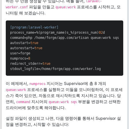
하는 수 만큼 생성할 수 있습니다. 예를 들어,
laravel-
파일을 만들고
프로세스를 시작하고, 모
worker.conf
queue:work
니터링 해 보겠습니다.
[program:laravel-worker]
process_name
=%(program_name)s_%(process_num)
02
command
=php /home/forge/app.com/artisan queue:work sqs --s
autostart
=
true
autorestart
=
true
user
numprocs
=
8
redirect_stderr
=
true
stdout_logfile
=/home/forge/app.com/worker.log
이 예제에서,
지시어는 Supervisor에 총 8 개의
numprocs
프로세스를 실행하고 이들을 모니터링하여, 이 프로세
queue:work
스가 죽어 있으면, 자동으로 재시작하도록 지시하고 있습니다. 당
연히,
지시어의
부분을 변경하고 선택한
command
queue:work sqs
드라이버에 맞추도록 해야합니다.
설정 파일이 생성되고 나면, 다음 명령어를 통해서 Supervisor 설
정을 변경하고, 시작할 수 있습니다: