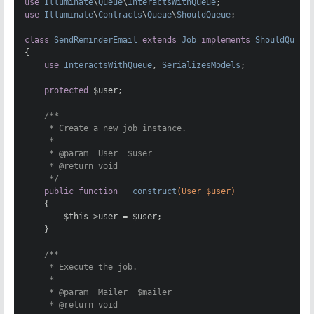
use
Illuminate
\
Queue
\
InteractsWithQueue
use
Illuminate
\
Contracts
\
Queue
\
ShouldQueue
;

class
SendReminderEmail
extends
Job
implements
ShouldQueue
{

use
InteractsWithQueue
, 
SerializesModels
;

protected
 $user;

/**

     * Create a new job instance.

     *

     * 
@param
  User  $user

     * 
@return
 void

     */
public
function
__construct
(User $user)
{

        $this->user = $user;

    }

/**

     * Execute the job.

     *

     * 
@param
  Mailer  $mailer

     * 
@return
 void
