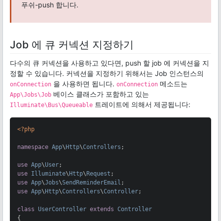
푸쉬-push 합니다.
Job 에 큐 커넥션 지정하기
다수의 큐 커넥션을 사용하고 있다면, push 할 job 에 커넥션을 지
정할 수 있습니다. 커넥션을 지정하기 위해서는 Job 인스턴스의
을 사용하면 됩니다.
메소드는
onConnection
onConnection
베이스 클래스가 포함하고 있는
App\Jobs\Job
트레이트에 의해서 제공됩니다:
Illuminate\Bus\Queueable
<?php
namespace
App
\
Http
\
Controllers
;

use
App
\
User
use
Illuminate
\
Http
\
Request
use
App
\
Jobs
\
SendReminderEmail
use
App
\
Http
\
Controllers
\
Controller
;

class
UserController
extends
Controller
{
