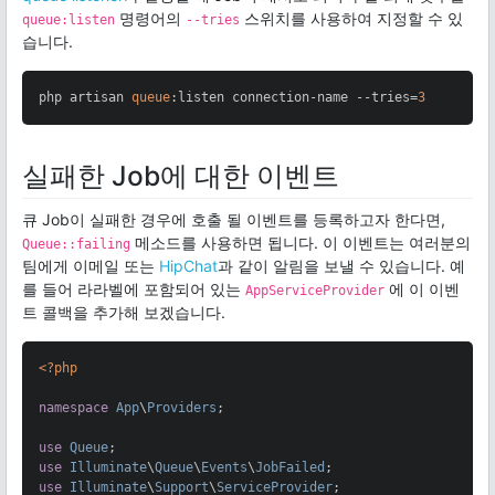
명령어의
스위치를 사용하여 지정할 수 있
queue:listen
--tries
습니다.
php artisan 
queue
:listen connection-name --tries=
3
실패한 Job에 대한 이벤트
큐 Job이 실패한 경우에 호출 될 이벤트를 등록하고자 한다면,
메소드를 사용하면 됩니다. 이 이벤트는 여러분의
Queue::failing
팀에게 이메일 또는
HipChat
과 같이 알림을 보낼 수 있습니다. 예
를 들어 라라벨에 포함되어 있는
에 이 이벤
AppServiceProvider
트 콜백을 추가해 보겠습니다.
<?php
namespace
App
\
Providers
;

use
Queue
use
Illuminate
\
Queue
\
Events
\
JobFailed
use
Illuminate
\
Support
\
ServiceProvider
;
