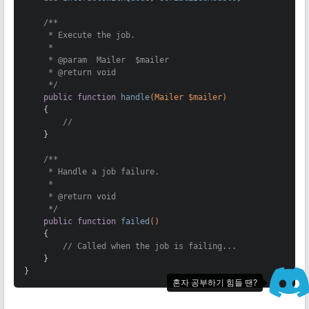
/**

     * Execute the job.

     *

     * 
@param
  Mailer  $mailer

     * 
@return
 void

     */
public
function
handle
(Mailer $mailer)
{

//
    }

/**

     * Handle a job failure.

     *

     * 
@return
 void

     */
public
function
failed
()
{

// Called when the job is failing...
    }

}
혼자 공부하기 힘들 땐?