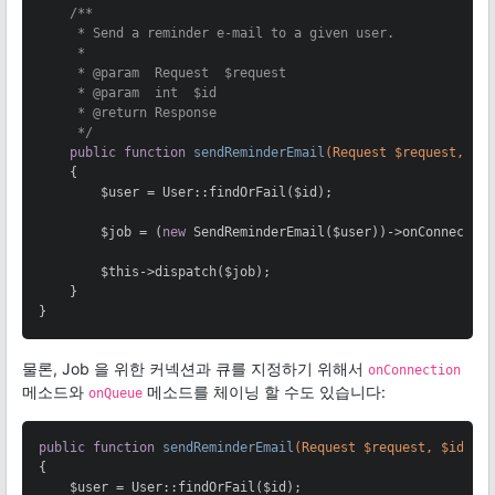
/**

     * Send a reminder e-mail to a given user.

     *

     * 
@param
  Request  $request

     * 
@param
  int  $id

     * 
@return
 Response

     */
public
function
sendReminderEmail
(Request $request, $i
{

        $user = User::findOrFail($id);

        $job = (
new
 SendReminderEmail($user))->onConnectio
        $this->dispatch($job);

    }

}
물론, Job 을 위한 커넥션과 큐를 지정하기 위해서
onConnection
메소드와
메소드를 체이닝 할 수도 있습니다:
onQueue
public
function
sendReminderEmail
(Request $request, $id)
{

    $user = User::findOrFail($id);
