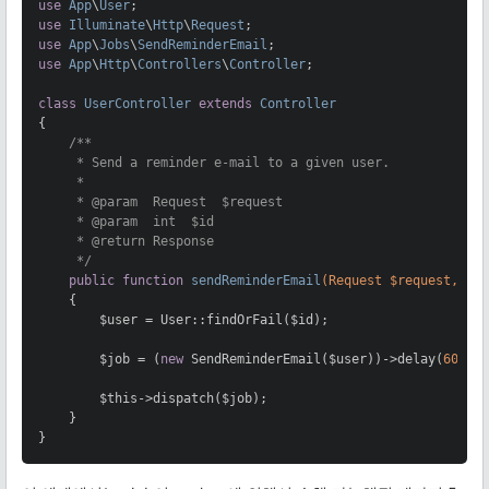
use
App
\
User
use
Illuminate
\
Http
\
Request
use
App
\
Jobs
\
SendReminderEmail
use
App
\
Http
\
Controllers
\
Controller
;

class
UserController
extends
Controller
{

/**

     * Send a reminder e-mail to a given user.

     *

     * 
@param
  Request  $request

     * 
@param
  int  $id

     * 
@return
 Response

     */
public
function
sendReminderEmail
(Request $request, $i
{

        $user = User::findOrFail($id);

        $job = (
new
 SendReminderEmail($user))->delay(
60
 * 
        $this->dispatch($job);

    }

}