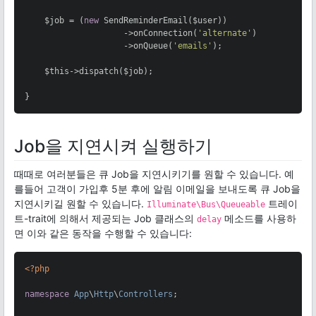
    $job = (
new
 SendReminderEmail($user))

                    ->onConnection(
'alternate'
)

                    ->onQueue(
'emails'
);

    $this->dispatch($job);

}
Job을 지연시켜 실행하기
때때로 여러분들은 큐 Job을 지연시키기를 원할 수 있습니다. 예
를들어 고객이 가입후 5분 후에 알림 이메일을 보내도록 큐 Job을
지연시키길 원할 수 있습니다.
트레이
Illuminate\Bus\Queueable
트-trait에 의해서 제공되는 Job 클래스의
메소드를 사용하
delay
면 이와 같은 동작을 수행할 수 있습니다:
<?php
namespace
App
\
Http
\
Controllers
;
