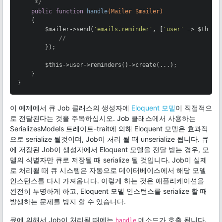
     */
public
function
handle
(Mailer $mailer)
{

        $mailer->send(
'emails.reminder'
, [
'user'
 => $this-
//
        });

        $this->user->reminders()->create(...);

    }

}
이 예제에서 큐 Job 클래스의 생성자에
Eloquent 모델
이 직접적으
로 전달된다는 것을 주목하십시오. Job 클래스에서 사용하는
SerializesModels 트레이트-trait에 의해 Eloquent 모델은 효과적
으로 serialize 될것이며, Job이 처리 될 때 unserialize 됩니다. 큐
에 저장된 Job이 생성자에서 Eloquent 모델을 전달 받는 경우, 모
델의 식별자만 큐로 저장될 때 serialize 될 것입니다. Job이 실제
로 처리될 때 큐 시스템은 자동으로 데이터베이스에서 해당 모델
인스턴스를 다시 가져옵니다. 이렇게 하는 것은 애플리케이션을
완전히 투명하게 하고, Eloquent 모델 인스턴스를 serialize 할 때
발생하는 문제를 방지 할 수 있습니다.
큐에 의해서 Job이 처리될 때에는
메소드가 호출 됩니다.
handle