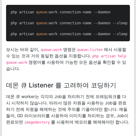
php artisan 
queue
:work connection-name --daemon

php artisan 
queue
:work connection-name --daemon --sleep=
3
php artisan 
queue
:work connection-name --daemon --sleep=
3
 
보시는 바와 같이,
명령은
에서 사용할
queue:work
queue:listen
수 있는 것과 거의 동일한 옵션을 지원합니다.
php artisan help
명령어를 사용하여 가능한 모든 옵션을 확인할 수 있
queue:work
습니다.
데몬 큐 Listener 를 고려하여 코딩하기
데몬 큐 worker는 각각의 Job을 처리하기 전에 프레임워크를 다
시 시작하지 않습니다. 따라서 많은 자원을 사용하는 Job을 완료
하기 전에 자원을 해제하는 것에 주의를 기울여야만 합니다. 예들
들어, GD 라이브러리를 사용하여 이미지를 처리하는 경우, Job이
완료되면
를 사용하여 메모리를 해제해야만 합니다.
imagedestory