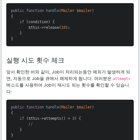
public
function
handle
(Mailer $mailer)
{

if
 (condition) {

        $this->release(
10
);

    }

}
실행 시도 횟수 체크
앞서 확인한 바와 같이, Job이 처리되는동안 예외가 발생하게 되
면, 자동으로 Job을 큐에서 해제하게 됩니다. 여러분은
attempts
메소드를 사용하여 Job이 재시도 되는 횟수를 확인할 수 있습니
다:
public
function
handle
(Mailer $mailer)
{

if
 ($this->attempts() > 
3
) {

//
    }

}