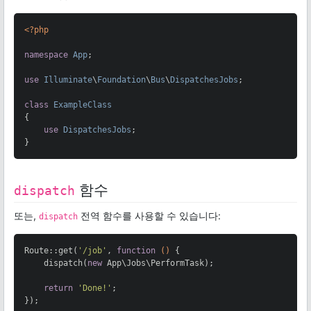
<?php
namespace
App
;

use
Illuminate
\
Foundation
\
Bus
\
DispatchesJobs
;

class
ExampleClass
{

use
DispatchesJobs
;

}
함수
dispatch
또는,
전역 함수를 사용할 수 있습니다:
dispatch
Route::get(
'/job'
, 
function
()
{

    dispatch(
new
 App\Jobs\PerformTask);

return
'Done!'
;

});