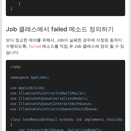
    }

}
Job 클래스에서 failed 메소드 정의하기
보다 정교한 제어를 위해서, Job이 실패한 경우에 지정된 동작이
수행되도록,
메소드를 직접 큐 Job 클래스에 정의 할 수 있
failed
습니다.
<?php
namespace
App
\
Jobs
;

use
App
\
Jobs
\
Job
use
Illuminate
\
Contracts
\
Mail
\
Mailer
use
Illuminate
\
Queue
\
SerializesModels
use
Illuminate
\
Queue
\
InteractsWithQueue
use
Illuminate
\
Contracts
\
Queue
\
ShouldQueue
;

class
SendReminderEmail
extends
Job
implements
ShouldQueue
{

use
InteractsWithQueue
, 
SerializesModels
;
