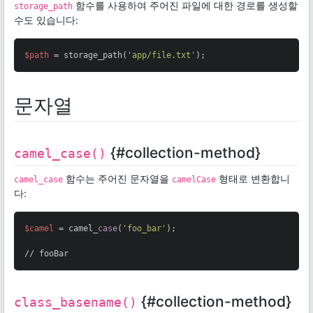
함수를 사용하여 주어진 파일에 대한 경로를 생성할
storage_path
수도 있습니다:
$path
 = storage_path(
'app/file.txt'
);
문자열
{#collection-method}
camel_case()
함수는 주어진 문자열을
형태로 변환합니
camel_case
camelCase
다:
$camel
 = camel_
case
(
'foo_bar'
);

// fooBar
{#collection-method}
class_basename()