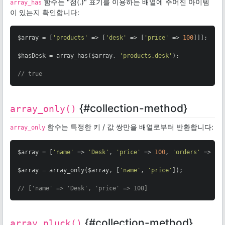
함수는 "점(.)" 표기를 이용하는 배열에 주어진 아이템
array_has
이 있는지 확인합니다:
$array = [
'products'
 => [
'desk'
 => [
'price'
 => 
100
]]];

$hasDesk = array_has($array, 
'products.desk'
);

// true
{#collection-method}
array_only()
함수는 특정한 키 / 값 쌍만을 배열로부터 반환합니다:
array_only
$array = [
'name'
 => 
'Desk'
, 
'price'
 => 
100
, 
'orders'
 => 
10
]
$array = array_only($array, [
'name'
, 
'price'
]);

// ['name' => 'Desk', 'price' => 100]
{#collection-method}
array_pluck()