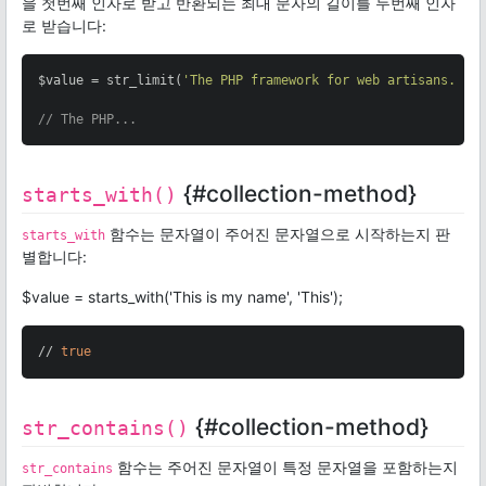
을 첫번째 인자로 받고 반환되는 최대 문자의 길이를 두번째 인자
로 받습니다:
$value = str_limit(
'The PHP framework for web artisans.'
, 
// The PHP...
{#collection-method}
starts_with()
함수는 문자열이 주어진 문자열으로 시작하는지 판
starts_with
별합니다:
$value = starts_with('This is my name', 'This');
// 
true
{#collection-method}
str_contains()
함수는 주어진 문자열이 특정 문자열을 포함하는지
str_contains