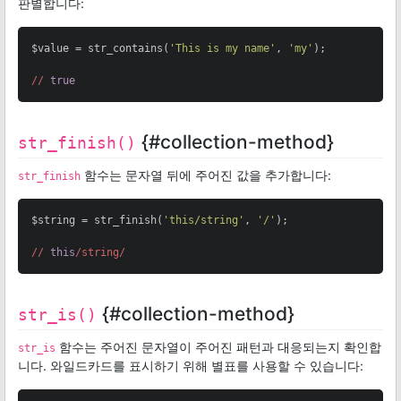
판별합니다:
$value = str_contains(
'This is my name'
, 
'my'
);

//
true
{#collection-method}
str_finish()
함수는 문자열 뒤에 주어진 값을 추가합니다:
str_finish
$string = str_finish(
'this/string'
, 
'/'
);

//
this
/string/
{#collection-method}
str_is()
함수는 주어진 문자열이 주어진 패턴과 대응되는지 확인합
str_is
니다. 와일드카드를 표시하기 위해 별표를 사용할 수 있습니다: