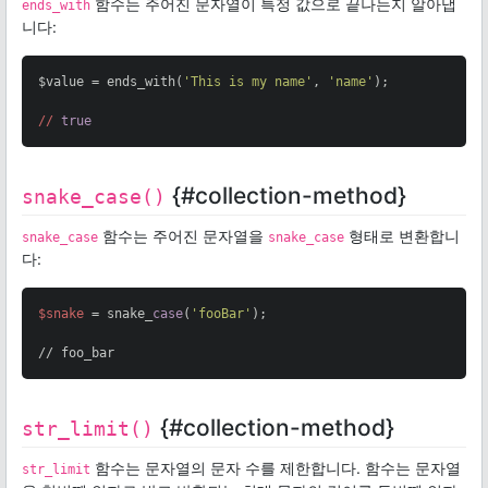
함수는 주어진 문자열이 특정 값으로 끝나는지 알아냅
ends_with
니다:
$value = ends_with(
'This is my name'
, 
'name'
);

//
true
{#collection-method}
snake_case()
함수는 주어진 문자열을
형태로 변환합니
snake_case
snake_case
다:
$snake
 = snake_
case
(
'fooBar'
);

// foo_bar
{#collection-method}
str_limit()
함수는 문자열의 문자 수를 제한합니다. 함수는 문자열
str_limit