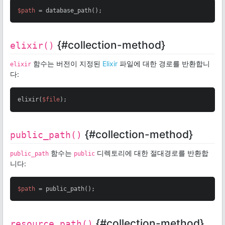
$path
 = database_path();
{#collection-method}
elixir()
함수는 버전이 지정된
Elixir
파일에 대한 경로를 반환합니
elixir
다:
elixir(
$file
);
{#collection-method}
public_path()
함수는
디렉토리에 대한 절대경로를 반환합
public_path
public
니다:
$path
 = public_path();
{#collection-method}
resource_path()