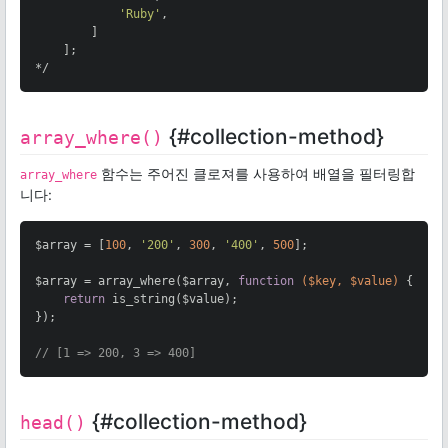
'Ruby'
,

        ]

    ];

*/
{#collection-method}
array_where()
함수는 주어진 클로져를 사용하여 배열을 필터링합
array_where
니다:
$array = [
100
, 
'200'
, 
300
, 
'400'
, 
500
];

$array = array_where($array, 
function
($key, $value)
{

return
 is_string($value);

});

// [1 => 200, 3 => 400]
{#collection-method}
head()