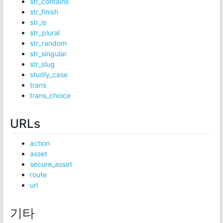
str_contains
str_finish
str_is
str_plural
str_random
str_singular
str_slug
studly_case
trans
trans_choice
URLs
action
asset
secure_asset
route
url
기타