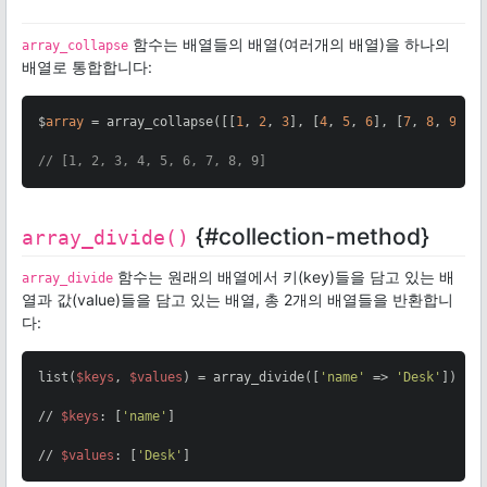
함수는 배열들의 배열(여러개의 배열)을 하나의
array_collapse
배열로 통합합니다:
$
array
 = array_collapse([[
1
, 
2
, 
3
], [
4
, 
5
, 
6
], [
7
, 
8
, 
9
]]);
// [1, 2, 3, 4, 5, 6, 7, 8, 9]
{#collection-method}
array_divide()
함수는 원래의 배열에서 키(key)들을 담고 있는 배
array_divide
열과 값(value)들을 담고 있는 배열, 총 2개의 배열들을 반환합니
다:
list(
$keys
, 
$values
) = array_divide([
'name'
 => 
'Desk'
]);

// 
$keys
: [
'name'
]

// 
$values
: [
'Desk'
]