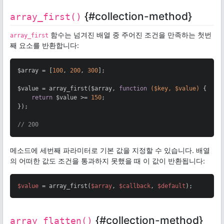
{#collection-method}
array_first()
함수는 넘겨진 배열 중 주어진 조건을 만족하는 첫번
array_first
째 요소를 반환합니다:
$array = [
100
, 
200
, 
300
];

$value = array_first($array, 
function
($key, $value)
{

return
 $value >= 
150
;

});

// 200
메소드에 세번째 파라미터로 기본 값을 지정할 수 있습니다. 배열
의 어떠한 값도 조건을 통과하지 못했을 때 이 값이 반환됩니다:
$value
 = array_first(
$array
, 
$callback
, 
$default
);
{#collection-method}
array_flatten()