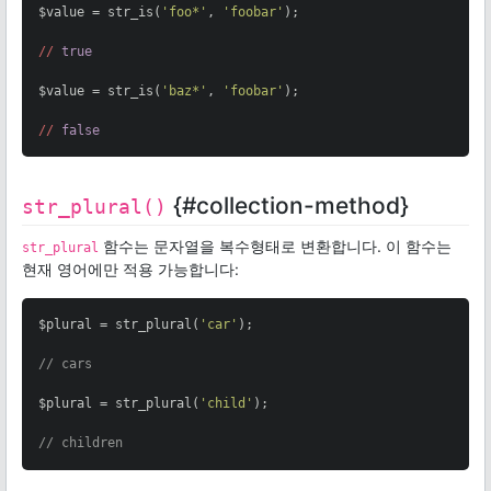
$value = str_is(
'foo*'
, 
'foobar'
);

//
true
$value = str_is(
'baz*'
, 
'foobar'
);

//
false
{#collection-method}
str_plural()
함수는 문자열을 복수형태로 변환합니다. 이 함수는
str_plural
현재 영어에만 적용 가능합니다:
$plural = str_plural(
'car'
);

// cars
$plural = str_plural(
'child'
);

// children