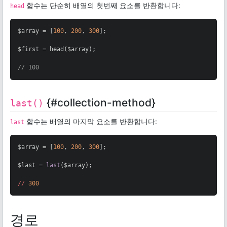
함수는 단순히 배열의 첫번째 요소를 반환합니다:
head
$array = [
100
, 
200
, 
300
];

$first = head($array);

// 100
{#collection-method}
last()
함수는 배열의 마지막 요소를 반환합니다:
last
$array = [
100
, 
200
, 
300
];

$last = 
last
($array);

//
300
경로