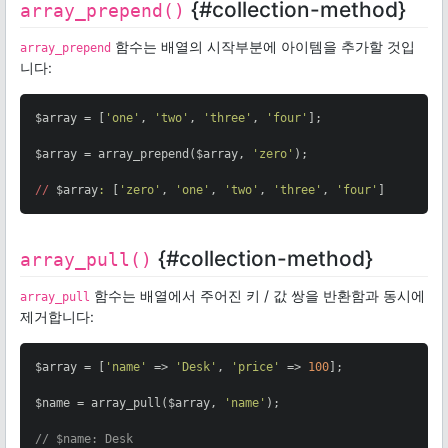
{#collection-method}
array_prepend()
함수는 배열의 시작부분에 아이템을 추가할 것입
array_prepend
니다:
$array = [
'one'
, 
'two'
, 
'three'
, 
'four'
];

$array = array_prepend($array, 
'zero'
);

//
 $array
:
 [
'zero'
, 
'one'
, 
'two'
, 
'three'
, 
'four'
]
{#collection-method}
array_pull()
함수는 배열에서 주어진 키 / 값 쌍을 반환함과 동시에
array_pull
제거합니다:
$array = [
'name'
 => 
'Desk'
, 
'price'
 => 
100
];

$name = array_pull($array, 
'name'
);

// $name: Desk