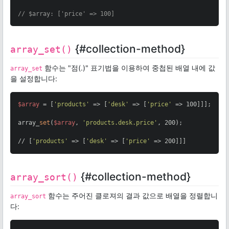
// $array: ['price' => 100]
{#collection-method}
array_set()
함수는 "점(.)" 표기법을 이용하여 중첩된 배열 내에 값
array_set
을 설정합니다:
$array
 = [
'products'
 => [
'desk'
 => [
'price'
 => 100]]];

array_
set
(
$array
, 
'products.desk.price'
, 200);

// [
'products'
 => [
'desk'
 => [
'price'
 => 200]]]
{#collection-method}
array_sort()
함수는 주어진 클로져의 결과 값으로 배열을 정렬합니
array_sort
다: