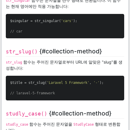
함수는 문자열을 단수 형태로 변환합니다. 이 함수
str_singular
는 현재 영어에만 적용 가능합니다:
$singular = str_singular(
'cars'
);

// car
{#collection-method}
str_slug()
함수는 주어진 문자열로부터 URL에 알맞은 "slug"를 생
str_slug
성합니다:
$title = str_slug(
'Laravel 5 Framework'
, 
'-'
);

// laravel-5-framework
{#collection-method}
studly_case()
함수는 주어진 문자열을
형태로 변환합
studly_case
StudlyCase