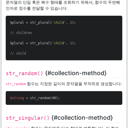
문자열의 단일 혹은 복수 형태를 조회하기 위해서, 함수의 두번째
인자로 정수를 전달할 수 있습니다:
$plural = str_plural(
'child'
, 
2
);

// children
$plural = str_plural(
'child'
, 
1
);

// child
{#collection-method}
str_random()
함수는 지정된 길이의 문자열을 무작위로 생성합니다:
str_random
$string
 = str_random(40);
{#collection-method}
str_singular()