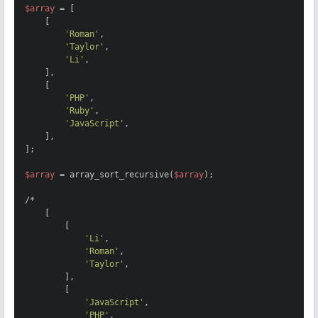
$array
 = [

    [

'Roman'
,

'Taylor'
,

'Li'
,

    ],

    [

'PHP'
,

'Ruby'
,

'JavaScript'
,

    ],

];

$array
 = array_sort_recursive(
$array
);

/*

    [

        [

'Li'
,

'Roman'
,

'Taylor'
,

        ],

        [

'JavaScript'
,

'PHP'
,
