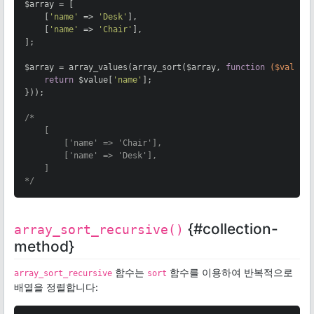
$array = [

    [
'name'
 => 
'Desk'
],

    [
'name'
 => 
'Chair'
],

];

$array = array_values(array_sort($array, 
function
($value)
return
 $value[
'name'
];

}));

/*

    [

        ['name' => 'Chair'],

        ['name' => 'Desk'],

    ]

*/
{#collection-
array_sort_recursive()
method}
함수는
함수를 이용하여 반복적으로
array_sort_recursive
sort
배열을 정렬합니다: