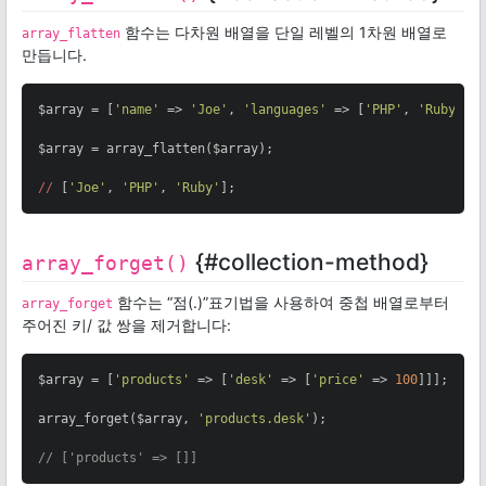
함수는 다차원 배열을 단일 레벨의 1차원 배열로
array_flatten
만듭니다.
$array = [
'name'
 => 
'Joe'
, 
'languages'
 => [
'PHP'
, 
'Ruby'
]];
$array = array_flatten($array);

//
 [
'Joe'
, 
'PHP'
, 
'Ruby'
];
{#collection-method}
array_forget()
함수는 “점(.)”표기법을 사용하여 중첩 배열로부터
array_forget
주어진 키/ 값 쌍을 제거합니다:
$array = [
'products'
 => [
'desk'
 => [
'price'
 => 
100
]]];

array_forget($array, 
'products.desk'
);

// ['products' => []]