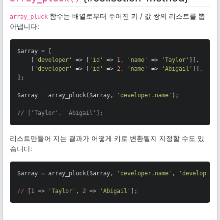
함수는 배열로부터 주어진 키 / 값 쌍의 리스트를 뽑
array_pluck
아냅니다:
$array = [

    [
'developer'
 => [
'id'
 => 
1
, 
'name'
 => 
'Taylor'
]],

    [
'developer'
 => [
'id'
 => 
2
, 
'name'
 => 
'Abigail'
]],

];

$array = array_pluck($array, 
'developer.name'
);

// ['Taylor', 'Abigail'];
리스트만들어 지는 결과가 어떻게 키로 변환될지 지정할 수도 있
습니다:
$array = array_pluck($array, 
'developer.name'
, 
'developer.
//
 [
1
 => 
'Taylor'
, 
2
 => 
'Abigail'
];