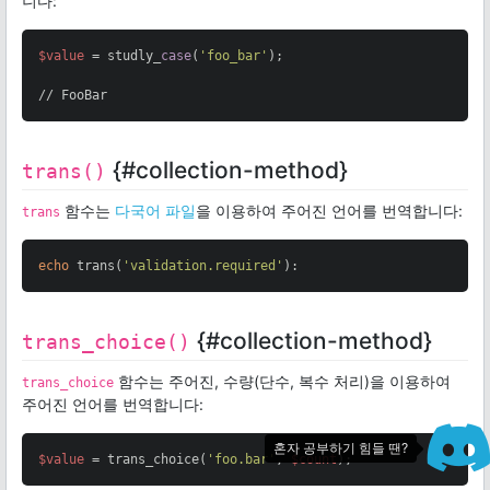
니다:
$value
 = studly_
case
(
'foo_bar'
);

// FooBar
{#collection-method}
trans()
함수는
다국어 파일
을 이용하여 주어진 언어를 번역합니다:
trans
echo
 trans(
'validation.required'
):
{#collection-method}
trans_choice()
함수는 주어진, 수량(단수, 복수 처리)을 이용하여
trans_choice
주어진 언어를 번역합니다:
혼자 공부하기 힘들 땐?
$value
 = trans_choice(
'foo.bar'
, 
$count
);