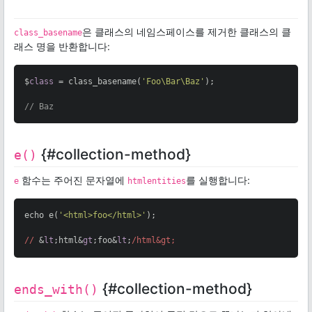
은 클래스의 네임스페이스를 제거한 클래스의 클
class_basename
래스 명을 반환합니다:
$
class
 = class_basename(
'Foo\Bar\Baz'
);

// Baz
{#collection-method}
e()
함수는 주어진 문자열에
를 실행합니다:
e
htmlentities
echo e(
'<html>foo</html>'
);

//
 &
lt
;html&
gt
;foo&
lt
;
/html&gt;
{#collection-method}
ends_with()