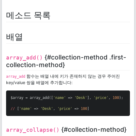
메소드 목록
배열
{#collection-method .first-
array_add()
collection-method}
함수는 배열 내에 키가 존재하지 않는 경우 주어진
array_add
key/value 쌍을 배열에 추가합니다:
$array = array_add([
'name'
 => 
'Desk'
], 
'price'
, 
100
);

//
 [
'name'
 => 
'Desk'
, 
'price'
 => 
100
]
{#collection-method}
array_collapse()