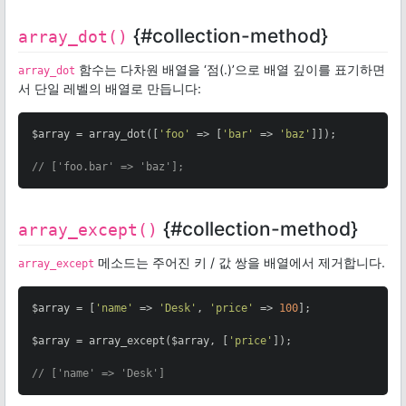
{#collection-method}
array_dot()
함수는 다차원 배열을 ‘점(.)’으로 배열 깊이를 표기하면
array_dot
서 단일 레벨의 배열로 만듭니다:
$array = array_dot([
'foo'
 => [
'bar'
 => 
'baz'
]]);

// ['foo.bar' => 'baz'];
{#collection-method}
array_except()
메소드는 주어진 키 / 값 쌍을 배열에서 제거합니다.
array_except
$array = [
'name'
 => 
'Desk'
, 
'price'
 => 
100
];

$array = array_except($array, [
'price'
]);

// ['name' => 'Desk']