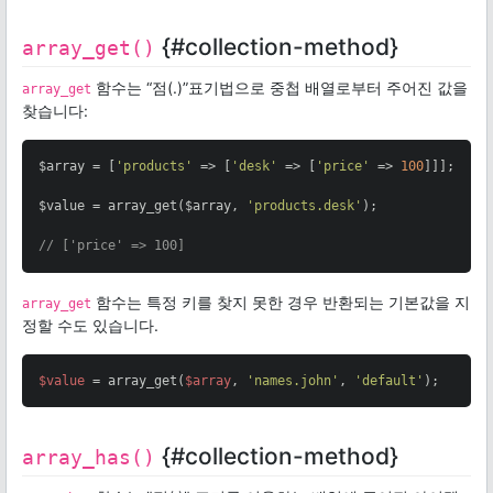
{#collection-method}
array_get()
함수는 “점(.)”표기법으로 중첩 배열로부터 주어진 값을
array_get
찾습니다:
$array = [
'products'
 => [
'desk'
 => [
'price'
 => 
100
]]];

$value = array_get($array, 
'products.desk'
);

// ['price' => 100]
함수는 특정 키를 찾지 못한 경우 반환되는 기본값을 지
array_get
정할 수도 있습니다.
$value
 = array_get(
$array
, 
'names.john'
, 
'default'
);
{#collection-method}
array_has()