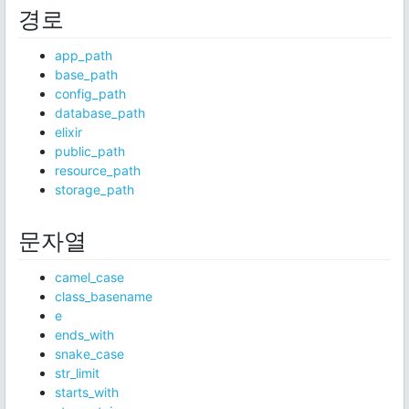
경로
app_path
base_path
config_path
database_path
elixir
public_path
resource_path
storage_path
문자열
camel_case
class_basename
e
ends_with
snake_case
str_limit
starts_with