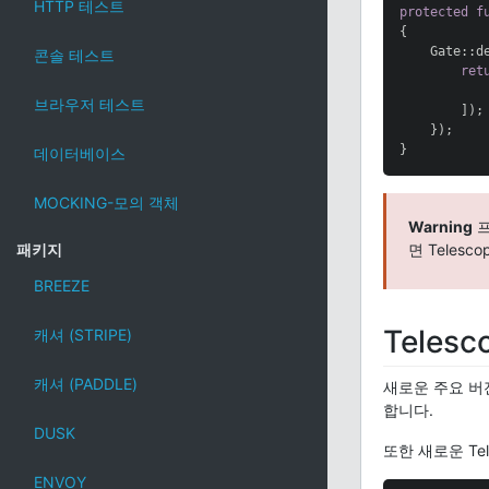
HTTP 테스트
protected
f
{

    Gate::d
콘솔 테스트
ret
브라우저 테스트
        ]);

    });

}
데이터베이스
MOCKING-모의 객체
Warning
프
패키지
면 Teles
BREEZE
Teles
캐셔 (STRIPE)
캐셔 (PADDLE)
새로운 주요 버전
합니다.
DUSK
또한 새로운 Te
ENVOY