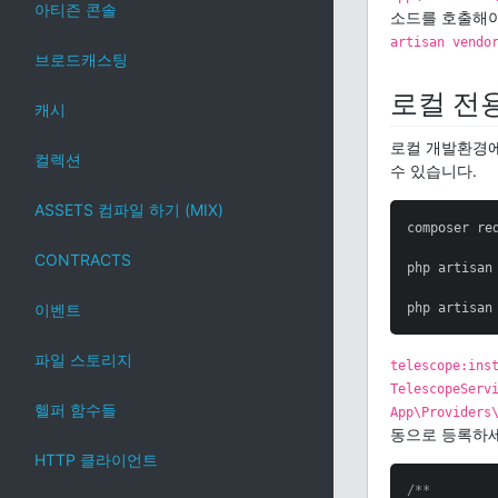
아티즌 콘솔
소드를 호출해야
artisan vendo
브로드캐스팅
로컬 전
캐시
로컬 개발환경에
컬렉션
수 있습니다.
ASSETS 컴파일 하기 (MIX)
composer re
CONTRACTS
php artisan
php artisan
이벤트
파일 스토리지
telescope:ins
TelescopeServ
헬퍼 함수들
App\Providers
동으로 등록하세
HTTP 클라이언트
/**
