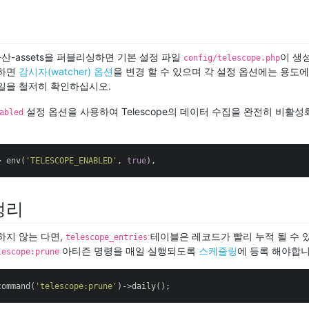
정
의 자산-assets을 퍼블리싱하면 기본 설정 파일
이 생
config/telescope.php
용하면
감시자(watcher) 옵션
을 변경 할 수 있으며 각 설정 옵션에는 용도에
일을 철저히 확인하십시오.
설정 옵션을 사용하여 Telescope의 데이터 수집을 완전히 비활성
abled
> env(
'TELESCOPE_ENABLED'
, 
true
),
정리
하지 않는 다면,
테이블은 레코드가 빨리 누적 될 수 
telescope_entries
아티즌 명령을 매일 실행되도록
스케줄링
에 등록 해야합니
lescope:prune
command(
'telescope:prune'
)->daily();