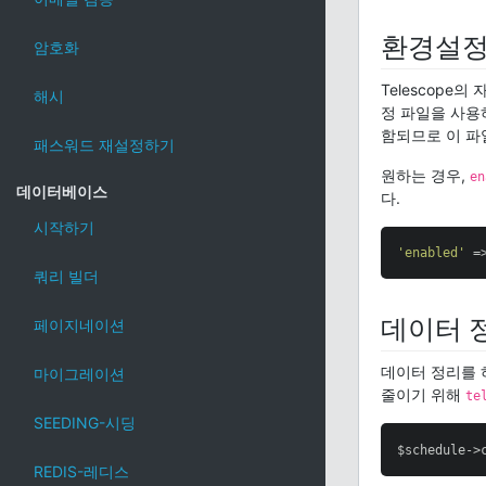
환경설
암호화
Telescope
해시
정 파일을 사
함되므로 이 파
패스워드 재설정하기
원하는 경우,
en
데이터베이스
다.
시작하기
'enabled'
 =
쿼리 빌더
데이터 
페이지네이션
데이터 정리를 
마이그레이션
줄이기 위해
te
SEEDING-시딩
$schedule->
REDIS-레디스