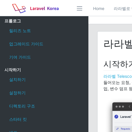
Home
라라벨로 
프롤로그
릴리즈 노트
라라벨 
업그레이드 가이드
기여 가이드
시작하
시작하기
라라벨 Telesco
설치하기
들어오는 요청, 
업, 변수 덤프
설정하기
디렉토리 구조
스타터 킷