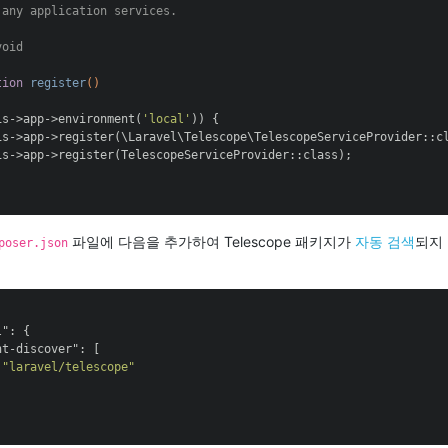
any application services.

oid

tion
register
()
is->app->environment(
'local'
)) {

is->app->register(\Laravel\Telescope\TelescopeServiceProvider::cl
is->app->register(TelescopeServiceProvider::class);

파일에 다음을 추가하여 Telescope 패키지가
자동 검색
되지
poser.json
l"
: {

nt-discover"
: [

"laravel/telescope"