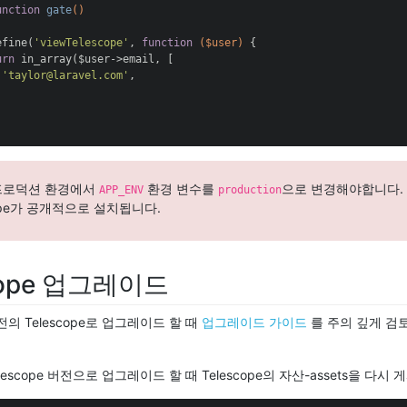
unction
gate
()
efine(
'viewTelescope'
, 
function
($user)
{

urn
 in_array($user->email, [

'taylor@laravel.com'
,

로덕션 환경에서
환경 변수를
으로 변경해야합니다.
APP_ENV
production
cope가 공개적으로 설치됩니다.
cope 업그레이드
의 Telescope로 업그레이드 할 때
업그레이드 가이드
를 주의 깊게 검
lescope 버전으로 업그레이드 할 때 Telescope의 자산-assets을 다시