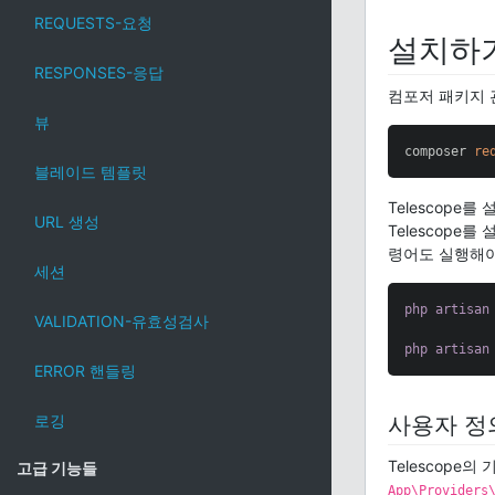
REQUESTS-요청
설치하
RESPONSES-응답
컴포저 패키지 
뷰
composer 
re
블레이드 템플릿
Telescope를
URL 생성
Telescope
령어도 실행해야
세션
php
artisan
VALIDATION-유효성검사
php
artisan
ERROR 핸들링
로깅
사용자 정
Telescop
고급 기능들
App\Providers