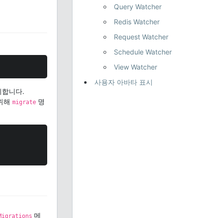
Query Watcher
Redis Watcher
Request Watcher
Schedule Watcher
View Watcher
사용자 아바타 표시
게시합니다.
 위해
명
migrate
메
Migrations