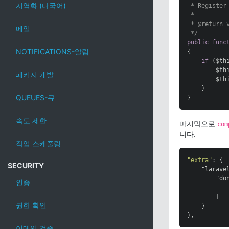
지역화 (다국어)
 * Register 
 *

 * 
@return
 v
메일
 */
public
func
NOTIFICATIONS-알림
{

if
 ($th
        $th
패키지 개발
        $th
    }

QUEUES-큐
}
속도 제한
마지막으로
com
니다.
작업 스케줄링
"extra"
: {

SECURITY
"larave
"do
인증
        ]

권한 확인
    }

},
이메일 검증