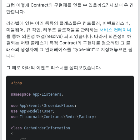
그럼 어떻게 Contract의 구현체를 얻을 수 있을까요? 사실 매우 간
단합니다.
라라벨에 있는 여러 종류의 클래스들은 컨트롤러, 이벤트리스너,
미들웨어, 큐 작업, 라우트 클로저들을 관리하는
서비스 컨테이너
를 통해 의존성 해결(resolve) 되고 있습니다. 따라서 의존성이 해
결되는 어떤 클래스가 특정 Contract의 구현체를 얻으려면 그 클
래스의 생성자에 그 인터페이스를 "type-hint"로 지정해놓으면 됩
니다
그 예로 아래의 이벤트 리스너를 살펴보겠습니다.
<?php
namespace
App
\
Listeners
;

use
App
\
Events
\
OrderWasPlaced
use
App
\
Models
\
User
use
Illuminate
\
Contracts
\
Redis
\
Factory
;

class
CacheOrderInformation
{

/**
