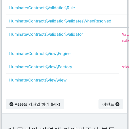
Illuminate\Contracts\Validation\Rule
Illuminate\Contracts\Validation\ValidatesWhenResolved
Illuminate\Contracts\Validation\Validator
Val
mak
Illuminate\Contracts\View\Engine
Illuminate\Contracts\View\Factory
Vie
Illuminate\Contracts\View\View
Assets 컴파일 하기 (Mix)
이벤트