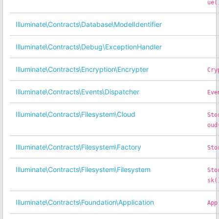
ue(
Illuminate\Contracts\Database\ModelIdentifier
Illuminate\Contracts\Debug\ExceptionHandler
Illuminate\Contracts\Encryption\Encrypter
Cry
Illuminate\Contracts\Events\Dispatcher
Eve
Illuminate\Contracts\Filesystem\Cloud
Sto
oud
Illuminate\Contracts\Filesystem\Factory
Sto
Illuminate\Contracts\Filesystem\Filesystem
Sto
sk(
Illuminate\Contracts\Foundation\Application
App