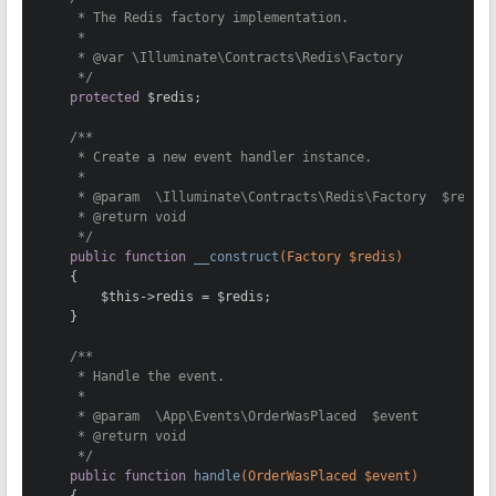
     * The Redis factory implementation.

     *

     * 
@var
 \Illuminate\Contracts\Redis\Factory

     */
protected
 $redis;

/**

     * Create a new event handler instance.

     *

     * 
@param
  \Illuminate\Contracts\Redis\Factory  $redis

     * 
@return
 void

     */
public
function
__construct
(Factory $redis)
{

        $this->redis = $redis;

    }

/**

     * Handle the event.

     *

     * 
@param
  \App\Events\OrderWasPlaced  $event

     * 
@return
 void

     */
public
function
handle
(OrderWasPlaced $event)