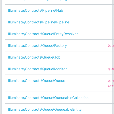
Illuminate\Contracts\Pipeline\Hub
Illuminate\Contracts\Pipeline\Pipeline
Illuminate\Contracts\Queue\EntityResolver
Illuminate\Contracts\Queue\Factory
Que
Illuminate\Contracts\Queue\Job
Illuminate\Contracts\Queue\Monitor
Que
Illuminate\Contracts\Queue\Queue
Que
ect
Illuminate\Contracts\Queue\QueueableCollection
Illuminate\Contracts\Queue\QueueableEntity