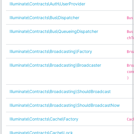
Illuminate\Contracts\Auth\UserProvider
Illuminate\Contracts\Bus\Dispatcher
Bus
Illuminate\Contracts\Bus\QueueingDispatcher
Bus
chT
Illuminate\Contracts\Broadcasting\Factory
Bro
Illuminate\Contracts\Broadcasting\Broadcaster
Bro
con
)
Illuminate\Contracts\Broadcasting\ShouldBroadcast
Illuminate\Contracts\Broadcasting\ShouldBroadcastNow
Illuminate\Contracts\Cache\Factory
Cac
Illuminate\Contracts\Cache\Lock