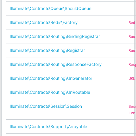
Illuminate\Contracts\Queue\ShouldQueue
Illuminate\Contracts\Redis\Factory
Red
Illuminate\Contracts\Routing\BindingRegistrar
Rou
Illuminate\Contracts\Routing\Registrar
Rou
Illuminate\Contracts\Routing\ResponseFactory
Res
Illuminate\Contracts\Routing\UrlGenerator
URL
Illuminate\Contracts\Routing\UrlRoutable
Illuminate\Contracts\Session\Session
Ses
ive
Illuminate\Contracts\Support\Arrayable