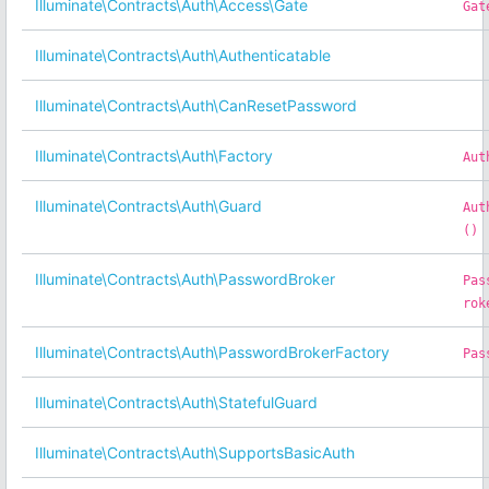
Illuminate\Contracts\Auth\Access\Gate
Gat
Illuminate\Contracts\Auth\Authenticatable
Illuminate\Contracts\Auth\CanResetPassword
Illuminate\Contracts\Auth\Factory
Aut
Illuminate\Contracts\Auth\Guard
Aut
()
Illuminate\Contracts\Auth\PasswordBroker
Pas
rok
Illuminate\Contracts\Auth\PasswordBrokerFactory
Pas
Illuminate\Contracts\Auth\StatefulGuard
Illuminate\Contracts\Auth\SupportsBasicAuth