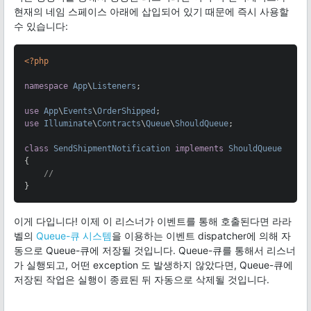
현재의 네임 스페이스 아래에 삽입되어 있기 때문에 즉시 사용할
수 있습니다:
<?php
namespace
App
\
Listeners
;

use
App
\
Events
\
OrderShipped
use
Illuminate
\
Contracts
\
Queue
\
ShouldQueue
;

class
SendShipmentNotification
implements
ShouldQueue
{

//
}
이게 다입니다! 이제 이 리스너가 이벤트를 통해 호출된다면 라라
벨의
Queue-큐 시스템
을 이용하는 이벤트 dispatcher에 의해 자
동으로 Queue-큐에 저장될 것입니다. Queue-큐를 통해서 리스너
가 실행되고, 어떤 exception 도 발생하지 않았다면, Queue-큐에
저장된 작업은 실행이 종료된 뒤 자동으로 삭제될 것입니다.