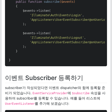
public
function
subscribe
($events)
{

        $events->listen(

'Illuminate\Auth\Events\Login'
,

'App\Listeners\UserEventSubscriber@onUserLogin
        );

        $events->listen(

'Illuminate\Auth\Events\Logout'
,

'App\Listeners\UserEventSubscriber@onUserLogou
        );

    }

}
이벤트 Subscriber 등록하기
subscriber가 작성되었다면 이벤트 dispatcher와 함께 등록할 준
비가 되었습니다.
에
속성을 사
EventServiceProvider
$subscribe
용하여 subscriber를 등록할 수 있습니다. 예를 들어 리스트에
를 추가해 보겠습니다:
UserEventListener