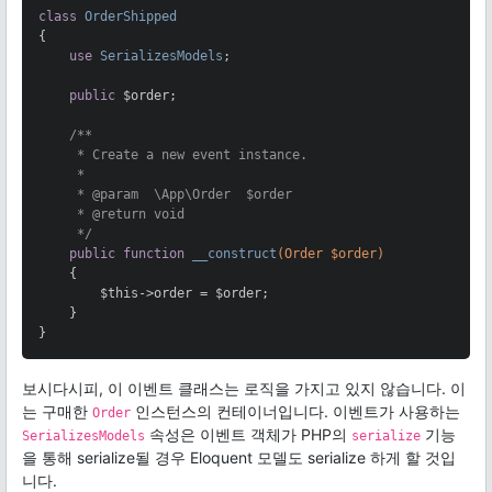
class
OrderShipped
{

use
SerializesModels
;

public
 $order;

/**

     * Create a new event instance.

     *

     * 
@param
  \App\Order  $order

     * 
@return
 void

     */
public
function
__construct
(Order $order)
{

        $this->order = $order;

    }

}
보시다시피, 이 이벤트 클래스는 로직을 가지고 있지 않습니다. 이
는 구매한
인스턴스의 컨테이너입니다. 이벤트가 사용하는
Order
속성은 이벤트 객체가 PHP의
기능
SerializesModels
serialize
을 통해 serialize될 경우 Eloquent 모델도 serialize 하게 할 것입
니다.