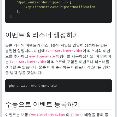
'App\Events\OrderShipped'
 => [

'App\Listeners\SendShipmentNotification'
,

    ],

];
이벤트 & 리스너 생성하기
물론 각각의 이벤트와 리스너를의 파일을 일일히 생성하는 것은
불편한 일입니다. 대신에
에 리스너와 이벤
EventServiceProvider
트를 추가하고
명령어를 사용하십시오. 이 명령어
event:generate
는
의 리스트에 포함된 이벤트나 리스너를
EventServiceProvider
생성할 수 있습니다. 물론 이미 존재하는 이벤트나 리스너는 영향
을 받지 않을 것입니다:
php artisan 
event
:generate
수동으로 이벤트 등록하기
이벤트는 보통
의
배열을 통해 등
EventServiceProvider
$listen