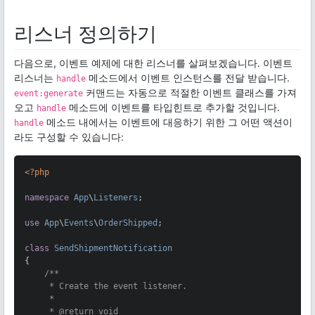
리스너 정의하기
다음으로, 이벤트 예제에 대한 리스너를 살펴보겠습니다. 이벤트
리스너는
메소드에서 이벤트 인스턴스를 전달 받습니다.
handle
커맨드는 자동으로 적절한 이벤트 클래스를 가져
event:generate
오고
메소드에 이벤트를 타입힌트로 추가할 것입니다.
handle
메소드 내에서는 이벤트에 대응하기 위한 그 어떤 액션이
handle
라도 구성할 수 있습니다:
<?php
namespace
App
\
Listeners
;

use
App
\
Events
\
OrderShipped
;

class
SendShipmentNotification
{

/**

     * Create the event listener.

     *

     * 
@return
 void
