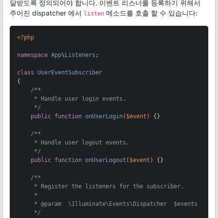
달받도록 정의되어야 합니다. 이벤트 리스너를 등록하기 위해서
주어진 dispatcher 에서
메소드를 호출 할 수 있습니다:
listen
<?php
namespace
App
\
Listeners
;

class
UserEventSubscriber
{

/**

     * Handle user login events.

     */
public
function
onUserLogin
($event)
{}

/**

     * Handle user logout events.

     */
public
function
onUserLogout
($event)
{}

/**

     * Register the listeners for the subscriber.

     *

     * 
@param
  \Illuminate\Events\Dispatcher  $events

     */