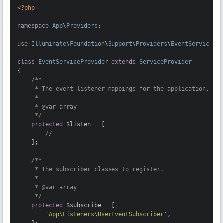
<?php
namespace
App
\
Providers
;

use
Illuminate
\
Foundation
\
Support
\
Providers
\
EventServicePr
class
EventServiceProvider
extends
ServiceProvider
{

/**

     * The event listener mappings for the application.

     *

     * 
@var
 array

     */
protected
 $listen = [

//
    ];

/**

     * The subscriber classes to register.

     *

     * 
@var
 array

     */
protected
 $subscribe = [

'App\Listeners\UserEventSubscriber'
,
