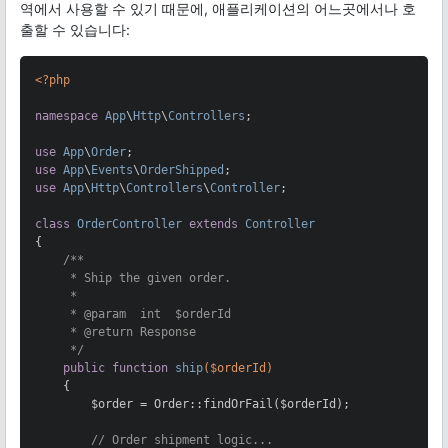
역에서 사용할 수 있기 때문에, 애플리케이션의 어느곳에서나 호
출할 수 있습니다:
<?php
namespace
App
\
Http
\
Controllers
;

use
App
\
Order
use
App
\
Events
\
OrderShipped
use
App
\
Http
\
Controllers
\
Controller
;

class
OrderController
extends
Controller
{

/**

     * Ship the given order.

     *

     * 
@param
  int  $orderId

     * 
@return
 Response

     */
public
function
ship
($orderId)
{

        $order = Order::findOrFail($orderId);

// Order shipment logic...