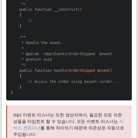
     */
public
function
__construct
()
{

//
    }

/**

     * Handle the event.

     *

     * 
@param
  \App\Events\OrderShipped  $event

     * 
@return
 void

     */
public
function
handle
(OrderShipped $event)
{

// Access the order using $event->order...
    }

}
{tip} 이벤트 리스너는 또한 생성자에서, 필요한 모든 의존
성들을 타입힌트 할 수 있습니다. 모든 이벤트 리스너는
서
비스 컨테이너
를 통해 처리되기 때문에 의존성은 자동으로
주입됩니다: