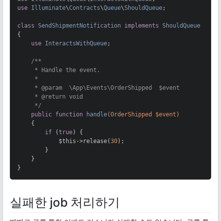
use
Illuminate
\
Contracts
\
Queue
\
ShouldQueue
;

class
SendShipmentNotification
implements
ShouldQueue
{

use
InteractsWithQueue
;

/**

     * Handle the event.

     *

     * 
@param
  \App\Events\OrderShipped  $event

     * 
@return
 void

     */
public
function
handle
(OrderShipped $event)
{

if
 (
true
) {

            $this->release(
30
);

        }

    }

}
실패한 job 처리하기