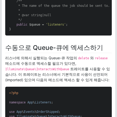
/**

     * The name of the queue the job should be sent to.

     *

     * 
@var
 string|null

     */
public
 $queue = 
'listeners'
;

}
수동으로 Queue-큐에 엑세스하기
리스너에 의해서 실행되는 Queue-큐 작업의
와
delete
release
메소드에 수동으로 엑세스할 필요가 있다면,
트레이트를 사용할 수 있
Illuminate\Queue\InteractsWithQueue
습니다. 이 트레이트는 리스너에서 기본적으로 사용이 선언되어
(imported) 있으며 다음의 메소드에 엑세스 할 수 있게 해줍니다:
<?php
namespace
App
\
Listeners
;

use
App
\
Events
\
OrderShipped
use
Illuminate
\
Queue
\
InteractsWithQueue