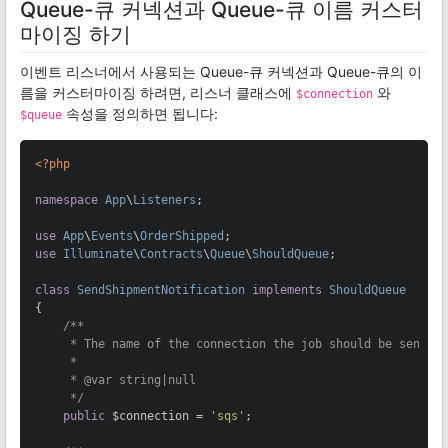
Queue-큐 커넥션과 Queue-큐 이름 커스터
마이징 하기
이벤트 리스너에서 사용되는 Queue-큐 커넥션과 Queue-큐의 이
름을 커스터마이징 하려면, 리스너 클래스에
와
$connection
속성을 정의하면 됩니다:
$queue
<?php
namespace
App
\
Listeners
;

use
App
\
Events
\
OrderShipped
use
Illuminate
\
Contracts
\
Queue
\
ShouldQueue
;

class
SendShipmentNotification
implements
ShouldQueue
{

/**

     * The name of the connection the job should be sent to
     *

     * 
@var
 string|null

     */
public
 $connection = 
'sqs'
;
