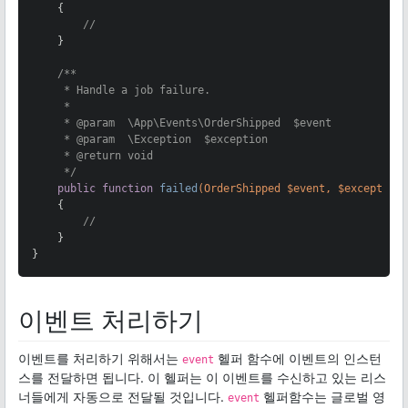
{

//
    }

/**

     * Handle a job failure.

     *

     * 
@param
  \App\Events\OrderShipped  $event

     * 
@param
  \Exception  $exception

     * 
@return
 void

     */
public
function
failed
(OrderShipped $event, $exception
{

//
    }

}
이벤트 처리하기
이벤트를 처리하기 위해서는
헬퍼 함수에 이벤트의 인스턴
event
스를 전달하면 됩니다. 이 헬퍼는 이 이벤트를 수신하고 있는 리스
너들에게 자동으로 전달될 것입니다.
헬퍼함수는 글로벌 영
event