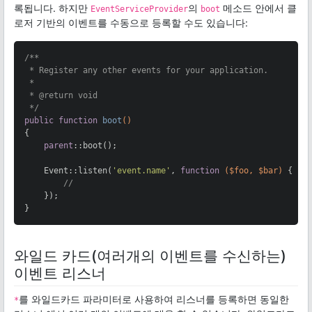
록됩니다. 하지만
의
메소드 안에서 클
EventServiceProvider
boot
로저 기반의 이벤트를 수동으로 등록할 수도 있습니다:
/**

 * Register any other events for your application.

 *

 * 
@return
 void

 */
public
function
boot
()
{

parent
::boot();

    Event::listen(
'event.name'
, 
function
($foo, $bar)
{

//
    });

}
와일드 카드(여러개의 이벤트를 수신하는)
이벤트 리스너
를 와일드카드 파라미터로 사용하여 리스너를 등록하면 동일한
*