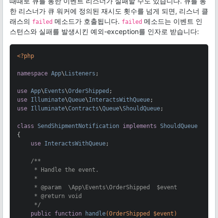
때때로 큐를 통한 이벤트 리스너가 실패할 수도 있습니다. 큐를 통
한 리스너가 큐 워커에 정의된 재시도 횟수를 넘게 되면, 리스너 클
래스의
메소드가 호출됩니다.
메소드는 이벤트 인
failed
failed
스턴스와 실패를 발생시킨 예외-exception를 인자로 받습니다:
<?php
namespace
App
\
Listeners
;

use
App
\
Events
\
OrderShipped
use
Illuminate
\
Queue
\
InteractsWithQueue
use
Illuminate
\
Contracts
\
Queue
\
ShouldQueue
;

class
SendShipmentNotification
implements
ShouldQueue
{

use
InteractsWithQueue
;

/**

     * Handle the event.

     *

     * 
@param
  \App\Events\OrderShipped  $event

     * 
@return
 void

     */
public
function
handle
(OrderShipped $event)