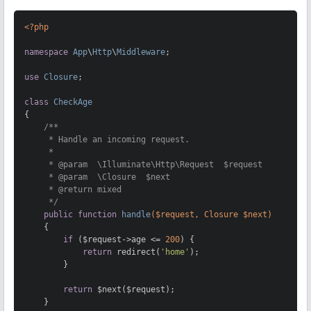
<?php
namespace
App
\
Http
\
Middleware
;

use
Closure
;

class
CheckAge
{

/**

     * Handle an incoming request.

     *

     * 
@param
  \Illuminate\Http\Request  $request

     * 
@param
  \Closure  $next

     * 
@return
 mixed

     */
public
function
handle
($request, Closure $next)
{

if
 ($request->age <= 
200
) {

return
 redirect(
'home'
);

        }

return
 $next($request);

    }
