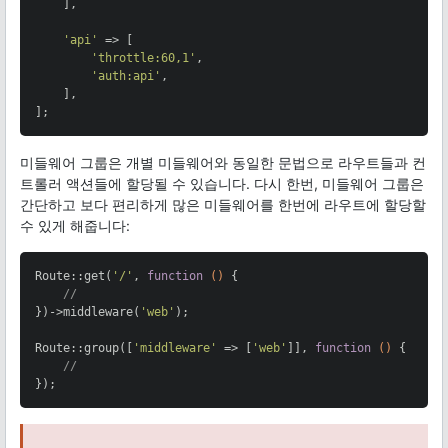
    ],

'api'
 => [

'throttle:60,1'
,

'auth:api'
,

    ],

];
미들웨어 그룹은 개별 미들웨어와 동일한 문법으로 라우트들과 컨
트롤러 액션들에 할당될 수 있습니다. 다시 한번, 미들웨어 그룹은
간단하고 보다 편리하게 많은 미들웨어를 한번에 라우트에 할당할
수 있게 해줍니다:
Route::get(
'/'
, 
function
()
{

//
})->middleware(
'web'
);

Route::group([
'middleware'
 => [
'web'
]], 
function
()
{

//
});