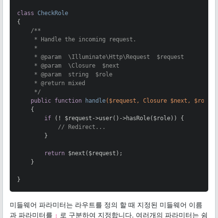
class
CheckRole
{

/**

     * Handle the incoming request.

     *

     * 
@param
  \Illuminate\Http\Request  $request

     * 
@param
  \Closure  $next

     * 
@param
  string  $role

     * 
@return
 mixed

     */
public
function
handle
($request, Closure $next, $role)
{

if
 (! $request->user()->hasRole($role)) {

// Redirect...
        }

return
 $next($request);

    }

}
미들웨어 파라미터는 라우트를 정의 할 때 지정된 미들웨어 이름
과 파라미터를
로 구분하여 지정합니다. 여러개의 파라미터는 쉼
: