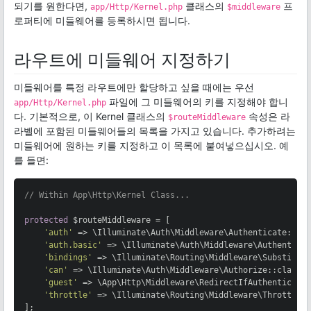
되기를 원한다면,
클래스의
프
app/Http/Kernel.php
$middleware
로퍼티에 미들웨어를 등록하시면 됩니다.
라우트에 미들웨어 지정하기
미들웨어를 특정 라우트에만 할당하고 싶을 때에는 우선
파일에 그 미들웨어의 키를 지정해야 합니
app/Http/Kernel.php
다. 기본적으로, 이 Kernel 클래스의
속성은 라
$routeMiddleware
라벨에 포함된 미들웨어들의 목록을 가지고 있습니다. 추가하려는
미들웨어에 원하는 키를 지정하고 이 목록에 붙여넣으십시오. 예
를 들면:
// Within App\Http\Kernel Class...
protected
 $routeMiddleware = [

'auth'
 => \Illuminate\Auth\Middleware\Authenticate::cla
'auth.basic'
 => \Illuminate\Auth\Middleware\Authenticat
'bindings'
 => \Illuminate\Routing\Middleware\Substitute
'can'
 => \Illuminate\Auth\Middleware\Authorize::class,

'guest'
 => \App\Http\Middleware\RedirectIfAuthenticated
'throttle'
 => \Illuminate\Routing\Middleware\ThrottleRe
];