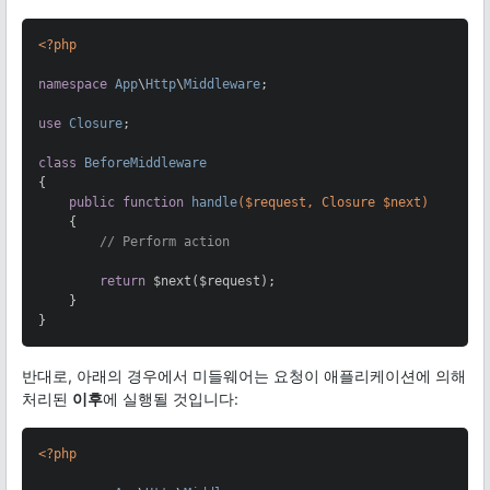
<?php
namespace
App
\
Http
\
Middleware
;

use
Closure
;

class
BeforeMiddleware
{

public
function
handle
($request, Closure $next)
{

// Perform action
return
 $next($request);

    }

}
반대로, 아래의 경우에서 미들웨어는 요청이 애플리케이션에 의해
처리된
이후
에 실행될 것입니다:
<?php