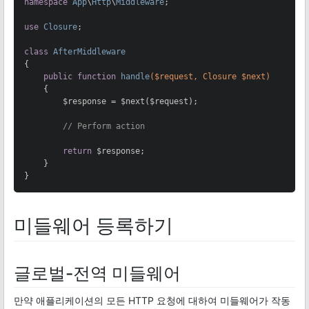
namespace
App
\
Http
\
Middleware
;

use
Closure
;

class
AfterMiddleware
{

public
function
handle
($request, Closure $next)
{

        $response = $next($request);

// Perform action
return
 $response;

    }

}
미들웨어 등록하기
글로벌-전역 미들웨어
만약 애플리케이션의 모든 HTTP 요청에 대하여 미들웨어가 작동