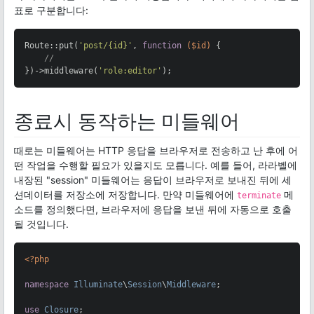
표로 구분합니다:
Route::put(
'post/{id}'
, 
function
($id)
{

//
})->middleware(
'role:editor'
);
종료시 동작하는 미들웨어
때로는 미들웨어는 HTTP 응답을 브라우저로 전송하고 난 후에 어
떤 작업을 수행할 필요가 있을지도 모릅니다. 예를 들어, 라라벨에
내장된 "session" 미들웨어는 응답이 브라우저로 보내진 뒤에 세
션데이터를 저장소에 저장합니다. 만약 미들웨어에
메
terminate
소드를 정의했다면, 브라우저에 응답을 보낸 뒤에 자동으로 호출
될 것입니다.
<?php
namespace
Illuminate
\
Session
\
Middleware
;

use
Closure
;
