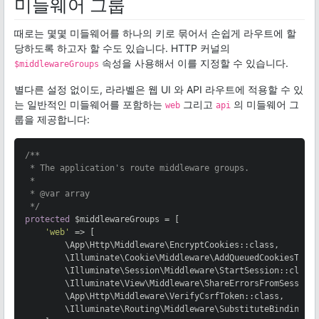
미들웨어 그룹
때로는 몇몇 미들웨어를 하나의 키로 묶어서 손쉽게 라우트에 할
당하도록 하고자 할 수도 있습니다. HTTP 커널의
속성을 사용해서 이를 지정할 수 있습니다.
$middlewareGroups
별다른 설정 없이도, 라라벨은 웹 UI 와 API 라우트에 적용할 수 있
는 일반적인 미들웨어를 포함하는
그리고
의 미들웨어 그
web
api
룹을 제공합니다:
/**

 * The application's route middleware groups.

 *

 * 
@var
 array

 */
protected
 $middlewareGroups = [

'web'
 => [

        \App\Http\Middleware\EncryptCookies::class,

        \Illuminate\Cookie\Middleware\AddQueuedCookiesToRes
        \Illuminate\Session\Middleware\StartSession::class,
        \Illuminate\View\Middleware\ShareErrorsFromSession:
        \App\Http\Middleware\VerifyCsrfToken::class,

        \Illuminate\Routing\Middleware\SubstituteBindings::