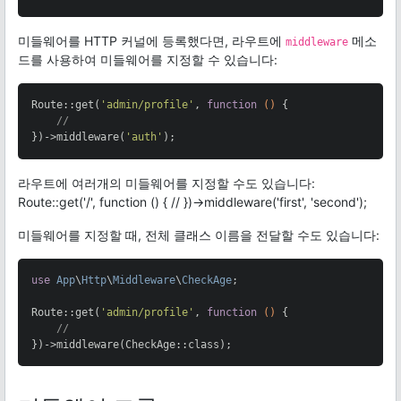
미들웨어를 HTTP 커널에 등록했다면, 라우트에
메소
middleware
드를 사용하여 미들웨어를 지정할 수 있습니다:
Route::get(
'admin/profile'
, 
function
()
{

//
})->middleware(
'auth'
);
라우트에 여러개의 미들웨어를 지정할 수도 있습니다:
Route::get('/', function () { // })->middleware('first', 'second');
미들웨어를 지정할 때, 전체 클래스 이름을 전달할 수도 있습니다:
use
App
\
Http
\
Middleware
\
CheckAge
;

Route::get(
'admin/profile'
, 
function
()
{

//
})->middleware(CheckAge::class);