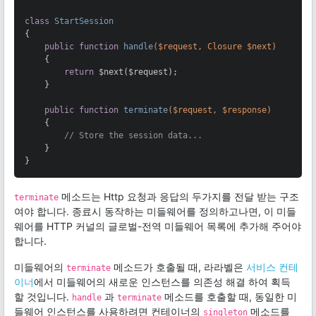
class
StartSession
{

public
function
handle
($request, Closure $next)
{

return
 $next($request);

    }

public
function
terminate
($request, $response)
{

// Store the session data...
    }

}
메소드는 Http 요청과 응답의 두가지를 전달 받는 구조
terminate
여야 합니다. 종료시 동작하는 미들웨어를 정의하고나면, 이 미들
웨어를 HTTP 커널의 글로벌-전역 미들웨어 목록에 추가해 주어야
합니다.
미들웨어의
메소드가 호출될 때, 라라벨은
서비스 컨테
terminate
이너
에서 미들웨어의 새로운 인스턴스를 의존성 해결 하여 획득
할 것입니다.
과
메소드를 호출할 때, 동일한 미
handle
terminate
들웨어 인스턴스를 사용하려면 컨테이너의
메소드를
singleton