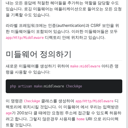
내는 모든 응답에 적절한 헤더들을 추가하는 역할을 담당할 수도
있습니다. 로깅 미들웨어는 애플리케이션으로 들어오는 모든 요청
을 기록할 수도 있습니다.
라라벨 프레임워크에는 인증(authentication)과 CSRF 보안을 위
한 미들웨어들이 포함되어 있습니다. 이러한 미들웨어들은 모두
디렉토리 안에 위치하고 있습니다.
app/Http/Middleware
미들웨어 정의하기
새로운 미들웨어를 생성하기 위하여
아티즌 명
make:middleware
령을 사용할 수 있습니다:
php
artisan
make
:middleware
CheckAge
이 명령은
클래스를 생성하여
디
CheckAge
app/Http/Middleware
렉토리에 위치시킬 것입니다. 이 미들웨어 에서 우리는 입력받은
가 200보다 클 때에만 요청된 주소에 접근할 수 있도록 허용하
age
려고 합니다. 그렇지 않은경우 사용자를
URI 으로 리다이렉
home
트할 것입니다.