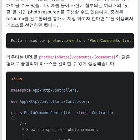
해야될 수도 있습니다. 예를 들어 사진에 첨부되는 여러개의 "댓
글"을 가진 photo resource 를 구성할 수도 있습니다. 중첩된
resource를 컨트롤러를 통해서 지정 하고자 한다면 "."을 이용해서
리소스를 선언하면 됩니다.
Route::resource(
'photos.comments'
, 
'PhotoCommentController
라우터는 URL을
와 같은
photos/{photos}/comments/{comments}
형태로 중첩되어 리소스를 관리할 수 있게 생성해줍니다.
<?php
namespace
App
\
Http
\
Controllers
;

use
App
\
Http
\
Controllers
\
Controller
;

class
PhotoCommentController
extends
Controller
{

/**

     * Show the specified photo comment.

     *
