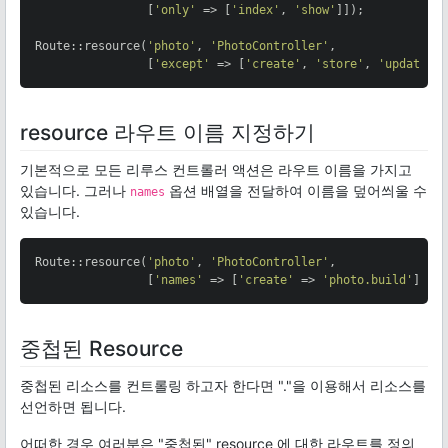
                [
'only'
 => [
'index'
, 
'show'
]]);

Route::resource(
'photo'
, 
'PhotoController'
,

                [
'except'
 => [
'create'
, 
'store'
, 
'update'
,
resource 라우트 이름 지정하기
기본적으로 모든 리루스 컨트롤러 액션은 라우트 이름을 가지고
있습니다. 그러나
옵션 배열을 전달하여 이름을 덮어씌울 수
names
있습니다.
Route::resource(
'photo'
, 
'PhotoController'
,

                [
'names'
 => [
'create'
 => 
'photo.build'
]]);
중첩된 Resource
중첩된 리소스를 컨트롤링 하고자 한다면 "."을 이용해서 리소스를
선언하면 됩니다.
어떠한 경우 여러분은 "중첩된" resource 에 대한 라우트를 정의