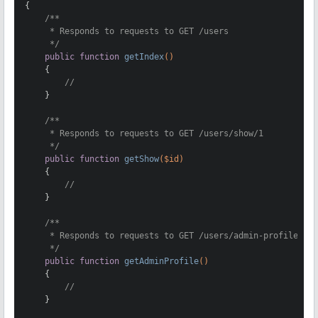
{

/**

     * Responds to requests to GET /users

     */
public
function
getIndex
()
{

//
    }

/**

     * Responds to requests to GET /users/show/1

     */
public
function
getShow
($id)
{

//
    }

/**

     * Responds to requests to GET /users/admin-profile

     */
public
function
getAdminProfile
()
{

//
    }
