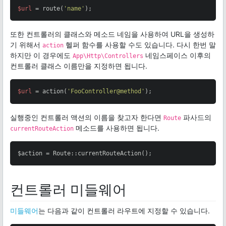
$url
 = route(
'name'
);
또한 컨트롤러의 클래스와 메소드 네임을 사용하여 URL을 생성하
기 위해서
헬퍼 함수를 사용할 수도 있습니다. 다시 한번 말
action
하지만 이 경우에도
네임스페이스 이후의
App\Http\Controllers
컨트롤러 클래스 이름만을 지정하면 됩니다.
$url
 = action(
'FooController@method'
);
실행중인 컨트롤러 액션의 이름을 찾고자 한다면
파사드의
Route
메소드를 사용하면 됩니다.
currentRouteAction
$action = Route::currentRouteAction();
컨트롤러 미들웨어
미들웨어
는 다음과 같이 컨트롤러 라우트에 지정할 수 있습니다.