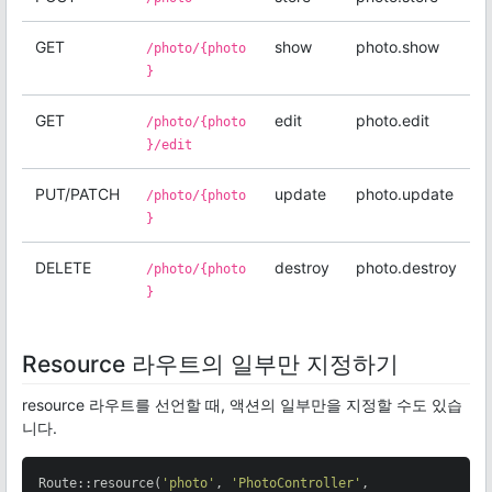
GET
show
photo.show
/photo/{photo
}
GET
edit
photo.edit
/photo/{photo
}/edit
PUT/PATCH
update
photo.update
/photo/{photo
}
DELETE
destroy
photo.destroy
/photo/{photo
}
Resource 라우트의 일부만 지정하기
resource 라우트를 선언할 때, 액션의 일부만을 지정할 수도 있습
니다.
Route::resource(
'photo'
, 
'PhotoController'
,
