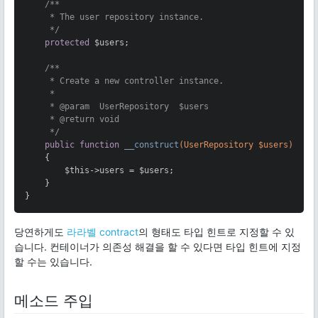
/**

     * The user repository instance.

     */
protected
 $users;

/**

     * Create a new controller instance.

     *

     * 
@param
  UserRepository  $users

     * 
@return
 void

     */
public
function
__construct
(UserRepository $users)
{

        $this->users = $users;

    }

}
당연하게도
라라벨 contract
의 형태도 타입 힌트로 지정할 수 있
습니다. 컨테이너가 의존성 해결을 할 수 있다면 타입 힌트에 지정
할 수는 있습니다.
메소드 주입