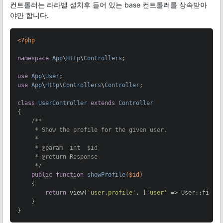
컨트롤러는 라라벨 설치후 들어 있는 base 컨트롤러를 상속받아
야만 합니다.
<?php
namespace
App
\
Http
\
Controllers
;

use
App
\
User
use
App
\
Http
\
Controllers
\
Controller
;

class
UserController
extends
Controller
{

/**

     * Show the profile for the given user.

     *

     * 
@param
  int  $id

     * 
@return
 Response

     */
public
function
showProfile
($id)
{

return
 view(
'user.profile'
, [
'user'
 => User::findOr
    }

}