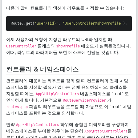
다음과 같이 컨트롤러의 액션에 라우트를 지정할 수 있습니다:
Route::get(
'user/{id}'
, 
'UserController@showProfile'
);
이제 사용자의 요청이 지정된 라우트의 URI와 일치할 때
클래스의
메소드가 실행될것입니다.
UserController
showProfile
이때, 라우트의 파라미터들 또한 메소드에 전달될 것입니다.
컨트롤러 & 네임스페이스
컨트롤러에 대응하는 라우트를 정의 할 때 컨트롤러의 전체 네임
스페이스를 지정할 필요가 없다는 점에 유의하십시오. 클래스를
지정할 때에는,
네임스페이스를 "root" 로
App\Http\Controllers
인식하게 됩니다. 기본적으로
가
RouteServiceProvider
파일의 라우트들을 로드할 때 자동으로 이 "root" 네임
routes.php
스페이스를 포함하는 것으로 인식합니다.
만약
하위에 중첩된 디렉토리를 구성하여
App\Http\Controllers
네임스페이스를 부여할 경우에는 단순히
를
App\Http\Controllers
루트 네임 스페이스를 기준으로 하여 특정 클래스 이름을 사용하