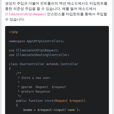
생성자 주입과 더불어 컨트롤러의 액션 메소드에서도 타입힌트를
통한 의존성 주입을 할 수 있습니다. 예를 들어 메소드에서
인스턴스를 타입힌트를 통해서 주입할
Illuminate\Http\Request
수 있습니다.
<?php
namespace
App
\
Http
\
Controllers
;

use
Illuminate
\
Http
\
Request
use
Illuminate
\
Routing
\
Controller
;

class
UserController
extends
Controller
{

/**

     * Store a new user.

     *

     * 
@param
  Request  $request

     * 
@return
 Response

     */
public
function
store
(Request $request)
{

        $name = $request->input(
'name'
);
