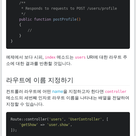
/**

     * Responds to requests to POST /users/profile

     */
public
function
postProfile
()
{

//
    }

}
예제에서 보다 시피,
메소드는
URI에 대한 라우트 주
index
users
소에 대한 결과를 반환할 것입니다.
라우트에 이름 지정하기
컨트롤러 라우트에 어떤
name
을 지정하고자 한다면
controller
메소드의 세번째 인자로 라우트 이름을 나타내는 배열을 전달하여
지정할 수 있습니다.
Route::controller(
'users'
, 
'UserController'
, [

'getShow'
 => 
'user.show'
,

]);