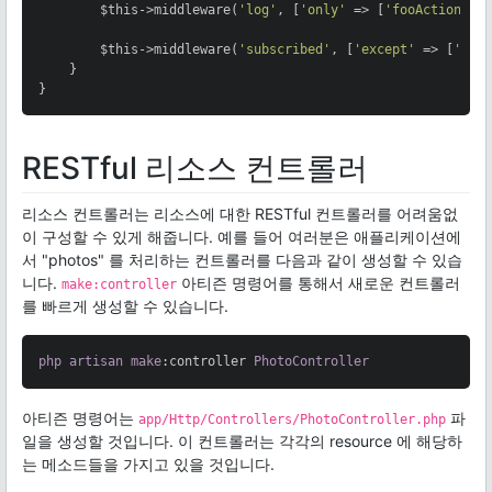
        $this->middleware(
'log'
, [
'only'
 => [
'fooAction'
, 
        $this->middleware(
'subscribed'
, [
'except'
 => [
'foo
    }

}
RESTful 리소스 컨트롤러
리소스 컨트롤러는 리소스에 대한 RESTful 컨트롤러를 어려움없
이 구성할 수 있게 해줍니다. 예를 들어 여러분은 애플리케이션에
서 "photos" 를 처리하는 컨트롤러를 다음과 같이 생성할 수 있습
니다.
아티즌 명령어를 통해서 새로운 컨트롤러
make:controller
를 빠르게 생성할 수 있습니다.
php
artisan
make
:controller
PhotoController
아티즌 명령어는
파
app/Http/Controllers/PhotoController.php
일을 생성할 것입니다. 이 컨트롤러는 각각의 resource 에 해당하
는 메소드들을 가지고 있을 것입니다.