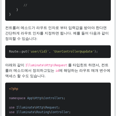
//
    }

}
컨트롤러 메소드가 라우트 인자로 부터 입력값을 받아야 한다면
간단하게 라우트 인자를 지정하면 됩니다. 예를 들어 다음과 같이
정의할 수 있습니다:
Route::put(
'user/{id}'
, 
'UserController@update'
);
아래와 같이
를 타입힌트 하면서, 컨트
Illuminate\Http\Request
롤러 메소드에서 정의하고있는
에 해당하는 라우트 매개 변수에
id
액세스 할 수도 있습니다.
<?php
namespace
App
\
Http
\
Controllers
;

use
Illuminate
\
Http
\
Request
use
Illuminate
\
Routing
\
Controller
;
