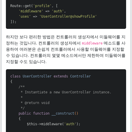
Route::get(
'profile'
, [

'middleware'
 => 
'auth'
,

'uses'
 => 
'UserController@showProfile'
]);
하지만 보다 편리한 방법은 컨트롤러의 생성자에서 미들웨어를 지
정하는 것입니다. 컨트롤러의 생성자에서
메소드를 사
middleware
용하여 여러분은 손쉽게 컨트롤러에서 사용할 미들웨어를 지정할
수 있습니다. 컨트롤러의 몇몇 메소드에서만 제한하여 미들웨어를
지정할 수도 있습니다.
class
UserController
extends
Controller
{

/**

     * Instantiate a new UserController instance.

     *

     * 
@return
 void

     */
public
function
__construct
()
{

        $this->middleware(
'auth'
);
