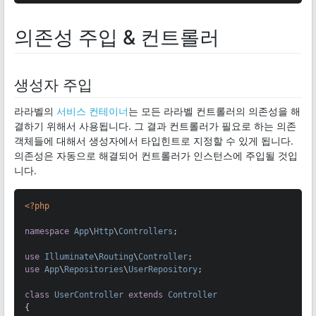
의존성 주입 & 컨트롤러
생성자 주입
라라벨의
서비스 컨테이너
는 모든 라라벨 컨트롤러의 의존성을 해
결하기 위해서 사용됩니다. 그 결과 컨트롤러가 필요로 하는 의존
객체들에 대해서 생성자에서 타입힌트로 지정할 수 있게 됩니다.
의존성은 자동으로 해결되어 컨트롤러가 인스턴스에 주입될 것입
니다.
<?php
namespace
App
\
Http
\
Controllers
;

use
Illuminate
\
Routing
\
Controller
use
App
\
Repositories
\
UserRepository
;

class
UserController
extends
Controller
{
