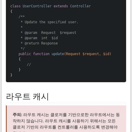
class
UserController
extends
Controller
{

/**

     * Update the specified user.

     *

     * 
@param
  Request  $request

     * 
@param
  int  $id

     * 
@return
 Response

     */
public
function
update
(Request $request, $id)
{

//
    }

}
라우트 캐시
주의:
라우트 캐시는 클로저를 기반으로한 라우트에서는 동
작하지 않습니다. 라우트 캐시를 사용하기 위해서는 모든
클로저 기반의 라우트를 컨트롤러를 사용하도록 변경해야