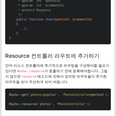
     * 
@param
  int  $photoId

     * 
@param
  int  $commentId

     * 
@return
 Response

     */
public
function
show
($photoId, $commentId)
{

//
    }

}
Resource 컨트롤러 라우트에 추가하기
만약 리소스 컨트롤러에 추가적으로 라우팅을 구성해야할 필요가
있다면
가 호출되기 전에 등록해야합니다. 그렇
Route::resource
지 않으면
메소드에 의해서 정의된 라우트들이 추가한
resource
라우트들 보다 우선하게 되어 버립니다.
Route::get(
'photos/popular'
, 
'PhotoController@method'
);

Route::resource(
'photos'
, 
'PhotoController'
);