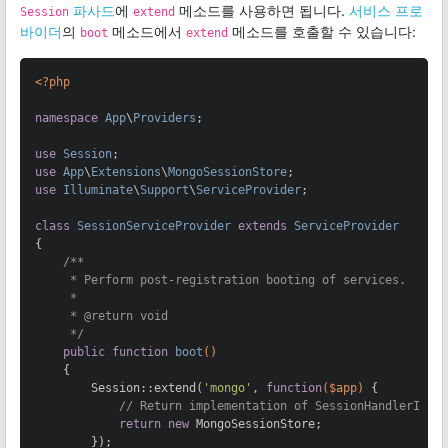
파사드
에
메소드를 사용하면 됩니다.
서비스 프로
Session
extend
바이더
의
메소드에서
메소드를 호출할 수 있습니다:
boot
extend
<?php
namespace
App
\
Providers
;

use
Session
use
App
\
Extensions
\
MongoSessionStore
use
Illuminate
\
Support
\
ServiceProvider
;

class
SessionServiceProvider
extends
ServiceProvider
{

/**

     * Perform post-registration booting of services.

     *

     * 
@return
 void

     */
public
function
boot
()
{

        Session::extend(
'mongo'
, 
function
($app)
{

// Return implementation of SessionHandlerInte
return
new
 MongoSessionStore;

        });
