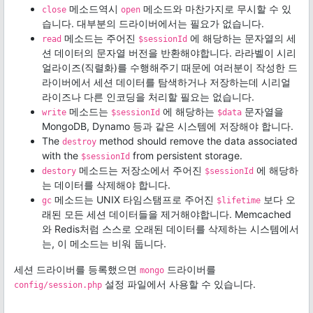
메소드역시
메소드와 마찬가지로 무시할 수 있
close
open
습니다. 대부분의 드라이버에서는 필요가 없습니다.
메소드는 주어진
에 해당하는 문자열의 세
read
$sessionId
션 데이터의 문자열 버전을 반환해야합니다. 라라벨이 시리
얼라이즈(직렬화)를 수행해주기 때문에 여러분이 작성한 드
라이버에서 세션 데이터를 탐색하거나 저장하는데 시리얼
라이즈나 다른 인코딩을 처리할 필요는 없습니다.
메소드는
에 해당하는
문자열을
write
$sessionId
$data
MongoDB, Dynamo 등과 같은 시스템에 저장해야 합니다.
The
method should remove the data associated
destroy
with the
from persistent storage.
$sessionId
메소드는 저장소에서 주어진
에 해당하
destory
$sessionId
는 데이터를 삭제해야 합니다.
메소드는 UNIX 타임스탬프로 주어진
보다 오
gc
$lifetime
래된 모든 세션 데이터들을 제거해야합니다. Memcached
와 Redis처럼 스스로 오래된 데이터를 삭제하는 시스템에서
는, 이 메소드는 비워 둡니다.
세션 드라이버를 등록했으면
드라이버를
mongo
설정 파일에서 사용할 수 있습니다.
config/session.php