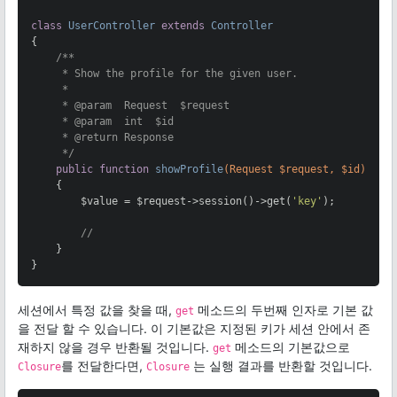
class
UserController
extends
Controller
{

/**

     * Show the profile for the given user.

     *

     * 
@param
  Request  $request

     * 
@param
  int  $id

     * 
@return
 Response

     */
public
function
showProfile
(Request $request, $id)
{

        $value = $request->session()->get(
'key'
);

//
    }

}
세션에서 특정 값을 찾을 때,
메소드의 두번째 인자로 기본 값
get
을 전달 할 수 있습니다. 이 기본값은 지정된 키가 세션 안에서 존
재하지 않을 경우 반환될 것입니다.
메소드의 기본값으로
get
를 전달한다면,
는 실행 결과를 반환할 것입니다.
Closure
Closure