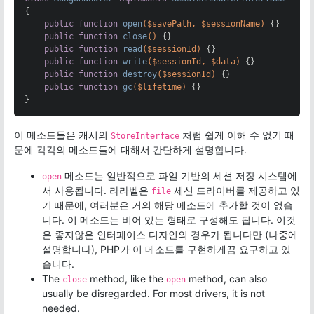
{

public
function
open
($savePath, $sessionName)
{}

public
function
close
()
{}

public
function
read
($sessionId)
{}

public
function
write
($sessionId, $data)
{}

public
function
destroy
($sessionId)
{}

public
function
gc
($lifetime)
{}

}
이 메소드들은 캐시의
처럼 쉽게 이해 수 없기 때
StoreInterface
문에 각각의 메소드들에 대해서 간단하게 설명합니다.
메소드는 일반적으로 파일 기반의 세션 저장 시스템에
open
서 사용됩니다. 라라벨은
세션 드라이버를 제공하고 있
file
기 때문에, 여러분은 거의 해당 메소드에 추가할 것이 없습
니다. 이 메소드는 비어 있는 형태로 구성해도 됩니다. 이것
은 좋지않은 인터페이스 디자인의 경우가 됩니다만 (나중에
설명합니다), PHP가 이 메소드를 구현하게끔 요구하고 있
습니다.
The
method, like the
method, can also
close
open
usually be disregarded. For most drivers, it is not
needed.