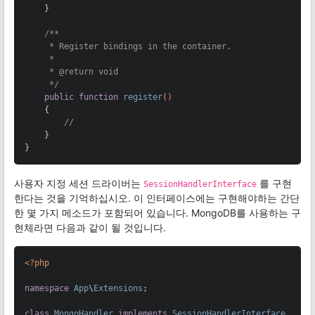
    }

/**

     * Register bindings in the container.

     *

     * 
@return
 void

     */
public
function
register
()
{

//
    }

}
사용자 지정 세션 드라이버는
를 구현
SessionHandlerInterface
한다는 것을 기억하십시오. 이 인터페이스에는 구현해야하는 간단
한 몇 가지 메소드가 포함되어 있습니다. MongoDB를 사용하는 구
현체라면 다음과 같이 될 것입니다.
<?php
namespace
App
\
Extensions
;

class
MongoHandler
implements
SessionHandlerInterface