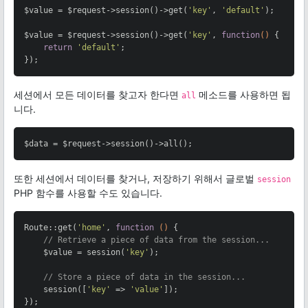
$value = $request->session()->get(
'key'
, 
'default'
);

$value = $request->session()->get(
'key'
, 
function
()
{

return
'default'
;

});
세션에서 모든 데이터를 찾고자 한다면
메소드를 사용하면 됩
all
니다.
$data = $request->session()->all();
또한 세션에서 데이터를 찾거나, 저장하기 위해서 글로벌
session
PHP 함수를 사용할 수도 있습니다.
Route::get(
'home'
, 
function
()
{

// Retrieve a piece of data from the session...
    $value = session(
'key'
);

// Store a piece of data in the session...
    session([
'key'
 => 
'value'
]);

});