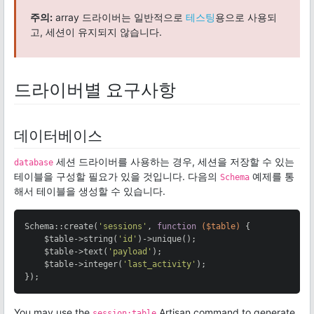
주의:
array 드라이버는 일반적으로
테스팅
용으로 사용되
고, 세션이 유지되지 않습니다.
드라이버별 요구사항
데이터베이스
세션 드라이버를 사용하는 경우, 세션을 저장할 수 있는
database
테이블을 구성할 필요가 있을 것입니다. 다음의
예제를 통
Schema
해서 테이블을 생성할 수 있습니다.
Schema::create(
'sessions'
, 
function
($table)
{

    $table->string(
'id'
)->unique();

    $table->text(
'payload'
);

    $table->integer(
'last_activity'
);

});
You may use the
Artisan command to generate
session:table