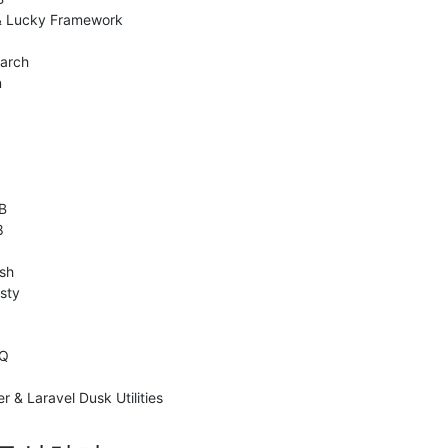
 & Lucky Framework
earch
n
B
8
sh
sty
MQ
r & Laravel Dusk Utilities