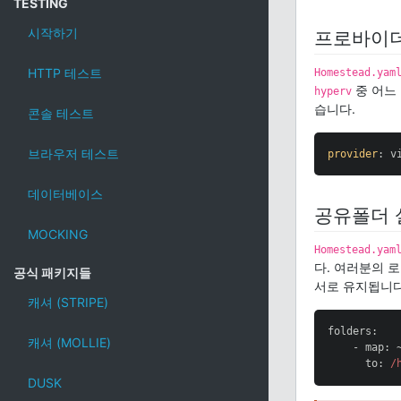
TESTING
시작하기
프로바이
HTTP 테스트
Homestead.yam
중 어느
hyperv
습니다.
콘솔 테스트
브라우저 테스트
provider
: v
데이터베이스
공유폴더 
MOCKING
Homestead.yam
다. 여러분의 
공식 패키지들
서로 유지됩니다
캐셔 (STRIPE)
folders:

캐셔 (MOLLIE)
    - map: 
      to: 
/
DUSK