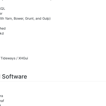
SQL
er
th Yarn, Bower, Grunt, and Gulp)
hed
lkd
 Tideways / XHGui
l Software
ra
raf
B