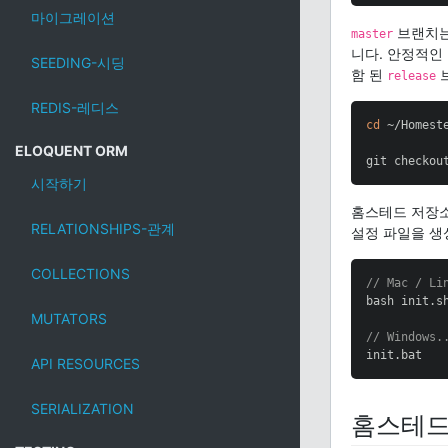
마이그레이션
브랜치는
master
니다. 안정적인
SEEDING-시딩
함 된
브
release
REDIS-레디스
cd
 ~/Homeste
ELOQUENT ORM
git checkou
시작하기
홈스테드 저장소
RELATIONSHIPS-관계
설정 파일을 생
COLLECTIONS
// Mac / Li
bash init.sh
MUTATORS
// Windows.
init.bat
API RESOURCES
SERIALIZATION
홈스테드