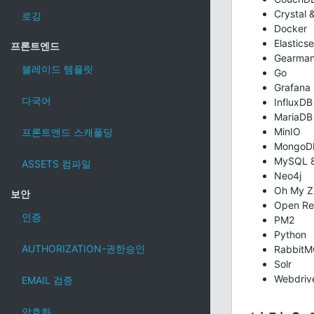
Crystal
로깅
Docker
Elastics
프론트엔드
Gearma
블레이드 템플릿
Go
Grafana
다국어
InfluxDB
MariaDB
MinIO
프론트엔드 스캐폴딩
MongoD
MySQL 
ASSETS 컴파일
Neo4j
Oh My Z
보안
Open Re
인증
PM2
Python
AUTHORIZATION-권한승인
Rabbit
Solr
Webdrive
EMAIL 검증
암호화