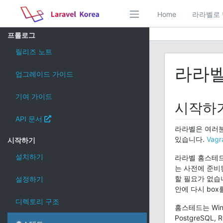
Home
라라벨로 
프롤로그
릴리즈 노트
라라벨
업그레이드 가이드
기여 가이드
시작하
API 문서
라라벨은 여러분
있습니다.
Vagr
시작하기
설치하기
라라벨 홈스테드
는 사전에 준비된
할 필요가 없습니
설정하기
안에 다시 box
디렉토리 구조
홈스테드는 Wind
PostgreSQL