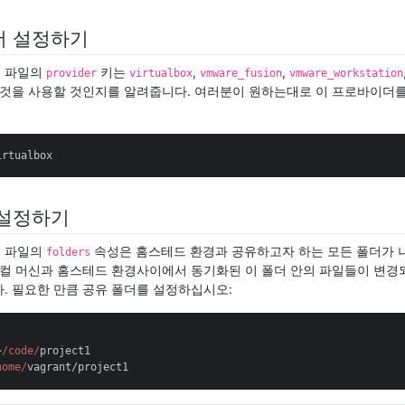
더 설정하기
파일의
키는
,
,
l
provider
virtualbox
vmware_fusion
vmware_workstation
 것을 사용할 것인지를 알려줍니다. 여러분이 원하는대로 이 프로바이더를
irtualbox
설정하기
파일의
속성은 홈스테드 환경과 공유하고자 하는 모든 폴더가 
l
folders
로컬 머신과 홈스테드 환경사이에서 동기화된 이 폴더 안의 파일들이 변
. 필요한 만큼 공유 폴더를 설정하십시오:
~
/code/
project1

home/
vagrant/project1