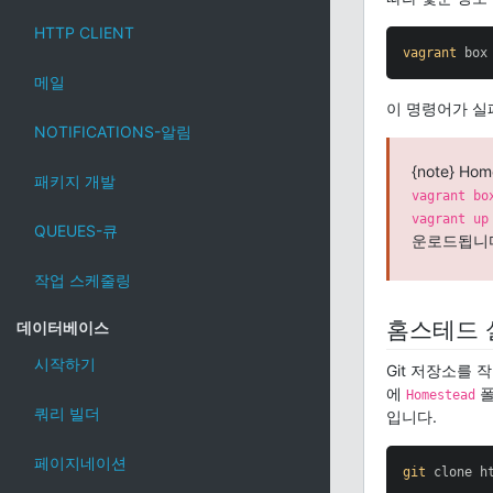
HTTP CLIENT
vagrant
 box
메일
이 명령어가 실패
NOTIFICATIONS-알림
{note} 
패키지 개발
vagrant bo
vagrant up
QUEUES-큐
운로드됩니
작업 스케줄링
홈스테드 
데이터베이스
시작하기
Git 저장소를
에
폴
Homestead
쿼리 빌더
입니다.
페이지네이션
git
 clone h