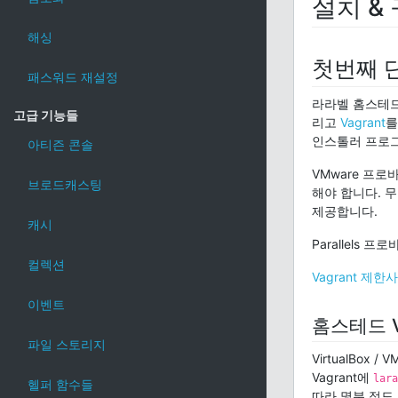
설치 &
해싱
첫번째 
패스워드 재설정
라라벨 홈스테
고급 기능들
리고
Vagrant
를
인스톨러 프로
아티즌 콘솔
VMware 프로바이
브로드캐스팅
해야 합니다. 
제공합니다.
캐시
Parallels
컬렉션
Vagrant 제한
이벤트
홈스테드 V
파일 스토리지
VirtualBox
Vagrant에
lara
헬퍼 함수들
따라 몇분 정도