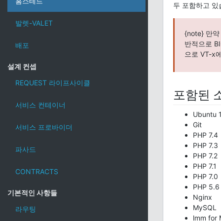
홈스테드
두 포함하고 있습
발렛-VALET
{note} 
반적으로 BI
배포
으로 VT-x
설계 컨셉
REQUEST 라이프사이클
포함된 
서비스 컨테이너
Ubuntu 
Git
서비스 프로바이더
PHP 7.4
PHP 7.3
파사드
PHP 7.2
PHP 7.1
CONTRACTS
PHP 7.0
PHP 5.6
기본적인 사항들
Nginx
MySQL
라우팅
lmm for