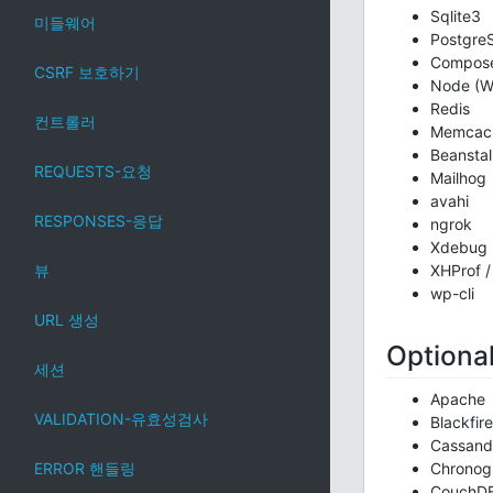
Sqlite3
미들웨어
Postgre
Compos
CSRF 보호하기
Node (Wi
Redis
컨트롤러
Memcac
Beansta
REQUESTS-요청
Mailhog
avahi
RESPONSES-응답
ngrok
Xdebug
뷰
XHProf /
wp-cli
URL 생성
Optiona
세션
Apache
VALIDATION-유효성검사
Blackfire
Cassand
ERROR 핸들링
Chronog
CouchD